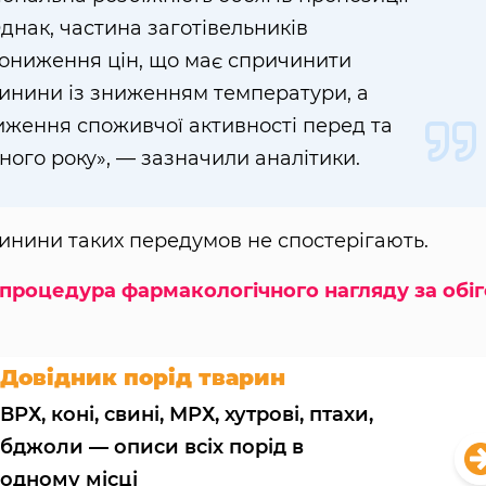
Однак, частина заготівельників
ониження цін, що має спричинити
винини із зниженням температури, а
иження споживчої активності перед та
ного року», — зазначили аналітики.
винини таких передумов не спостерігають.
а процедура фармакологічного нагляду за обі
Довідник порід тварин
ВРХ, коні, свині, МРХ, хутрові, птахи,
бджоли — описи всіх порід в
одному місці