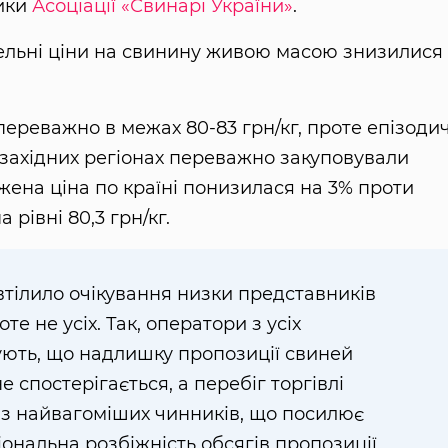
тики
Асоціації «Свинарі України»
.
вельні ціни на свинину живою масою знизилися
 переважно в межах 80-83 грн/кг, проте епізоди
у західних регіонах переважно закуповували
жена ціна по країні понизилася на 3% проти
рівні 80,3 грн/кг.
тілило очікування низки представників
те не усіх. Так, оператори з усіх
ують, що надлишку пропозиції свиней
е спостерігається, а перебіг торгівлі
з найвагоміших чинників, що посилює
іональна розбіжність обсягів пропозиції