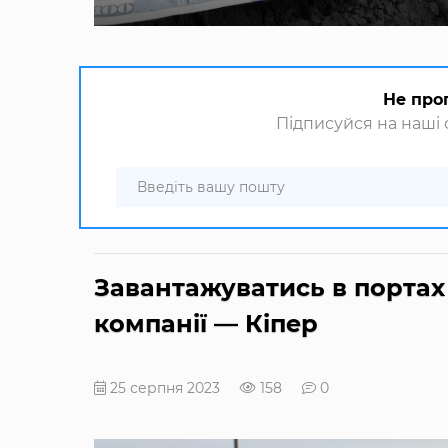
Не про
Підписуйся на наші с
Завантажуватись в портах
компанії — Кіпер
25 серпня 2023
158
0