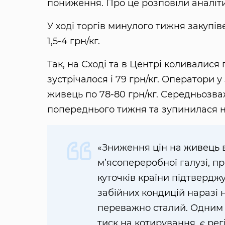
пониження. Про це розповіли аналі
У ході торгів минулого тижня закупі
1,5-4 грн/кг.
Так, на Сході та в Центрі коливалися
зустрічалося і 79 грн/кг. Оператори 
живець по 78-80 грн/кг. Середньозва
попереднього тижня та зупинилася на 
«Зниження цін на живець в
м’ясопереробної галузі, про
куточків країни підтвердж
забійних кондицій наразі н
переважно сталий. Одним 
тиск на котирування, є рег