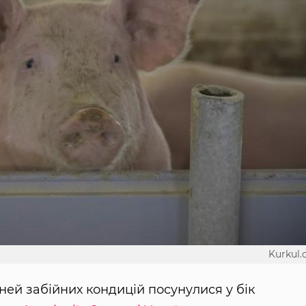
Kurkul
ней забійних кондицій посунулися у бік