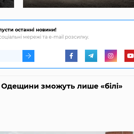
пусти останні новини!
оціальні мережі та e-mail розсилку.
 Одещини зможуть лише «білі»