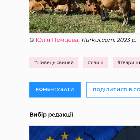
©
Юлія Немцева
, Kurkul.com, 2023 р.
#живець свиней
#свині
#тваринн
КОМЕНТУВАТИ
ПОДІЛИТИСЯ В С
Вибір редакції