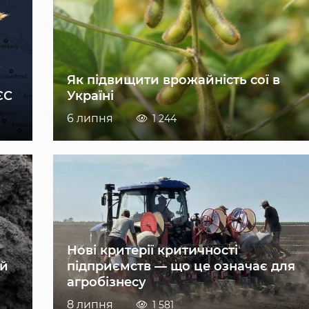
Як підвищити врожайність сої в
ЄС
Україні
6 липня
1 244
Нові критерії критичності
ій
підприємств — що це означає для
агробізнесу
8 липня
1 581