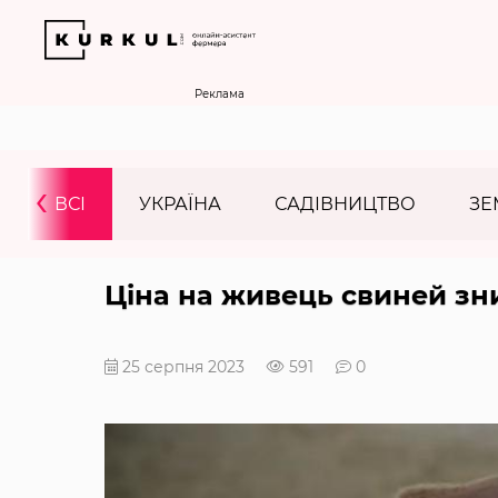
Реклама
‹
ВСІ
УКРАЇНА
САДІВНИЦТВО
ЗЕ
Ціна на живець свиней зни
25 серпня 2023
591
0