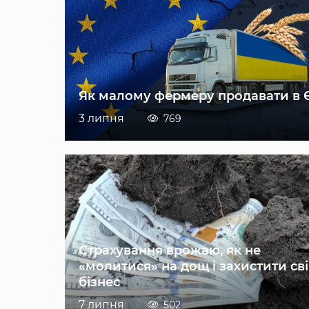
Як малому фермеру продавати в 
3 липня
769
Страхування врожаю, як не
«молитися» на дощ і захистити св
бізнес
7 липня
502