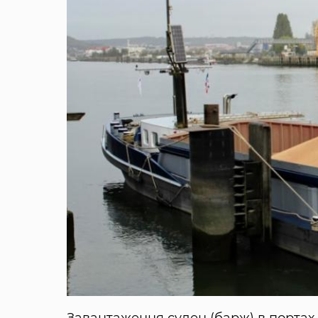
Завантаження суден (барж) в портах 