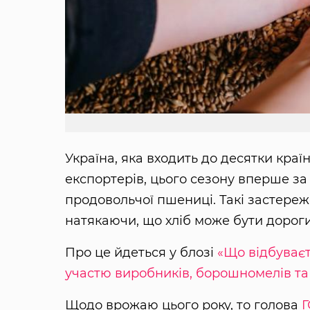
Україна, яка входить до десятки краї
експортерів, цього сезону вперше за
продовольчої пшениці. Такі застере
натякаючи, що хліб може бути дороги
Про це йдеться у блозі
«Що відбуваєт
участю виробників, борошномелів та
Щодо врожаю цього року, то голова
Г