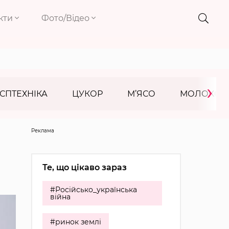
кти
Фото/Відео
›
СПТЕХНІКА
ЦУКОР
М’ЯСО
МОЛОКО
Реклама
Те, що цікаво зараз
#Російсько_українська
війна
#ринок землі