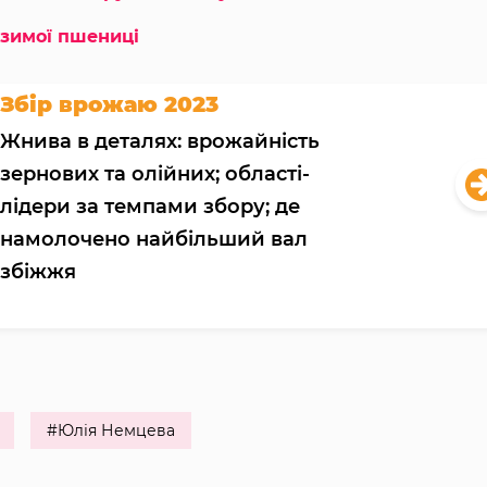
озимої пшениці
Збір врожаю 2023
Жнива в деталях: врожайність
зернових та олійних; області-
лідери за темпами збору; де
намолочено найбільший вал
збіжжя
#Юлія Немцева