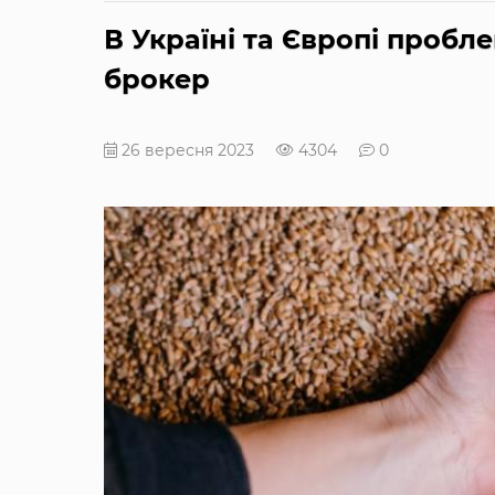
В Україні та Європі проб
брокер
26 вересня 2023
4304
0