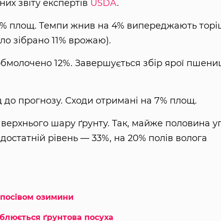
них звіту експертів
USDA
.
6% площ. Темпи жнив на 4% випереджають торі
уло зібрано 11% врожаю).
бмолочено 12%. Завершується збір ярої пшени
до прогнозу. Сходи отримані на 7% площ.
 верхнього шару ґрунту. Так, майже половина уг
достатній рівень — 33%, на 20% полів волога
 посівом озимини
иблюється ґрунтова посуха