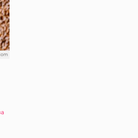
.com
за
,