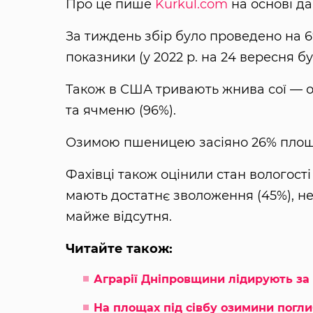
Про це пише
Kurkul.com
на основі да
За тиждень збір було проведено на 
показники (у 2022 р. на 24 вересня б
Також в США тривають жнива сої — о
та ячменю (96%).
Озимою пшеницею засіяно 26% площ 
Фахівці також оцінили стан вологості
мають достатнє зволоження (45%), не
майже відсутня.
Читайте також:
Аграрії Дніпровщини лідирують за
На площах під сівбу озимини погл