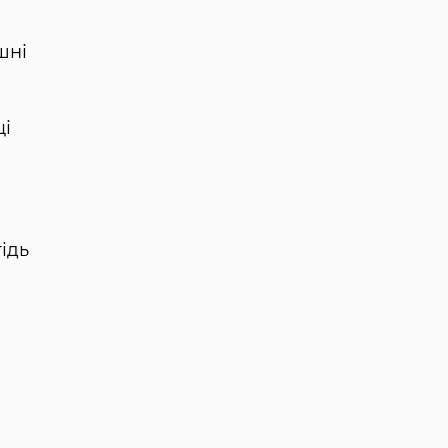
шні
ці
ідь