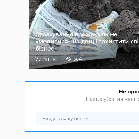
Страхування врожаю, як не
«молитися» на дощ і захистити св
бізнес
7 липня
504
Не про
Підписуйся на наші с