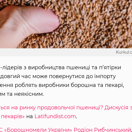
Kurkul
н-лідерів з виробництва пшениці та п’ятірки
 довгий час може повернутися до імпорту
ження роблять виробники борошна та пекарі,
м та неякісним.
ься на ринку продовольчої пшениці? Дискусія 
 пекарів»
на
Latifundist.com
.
С «Борошномели України»
Родіон Рибчинський