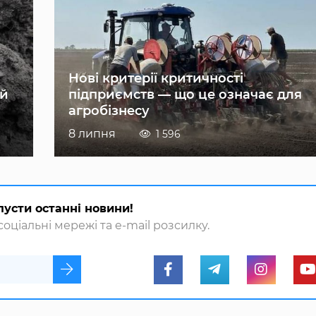
Нові критерії критичності
ій
підприємств — що це означає для
агробізнесу
8 липня
1 596
пусти останні новини!
оціальні мережі та e-mail розсилку.