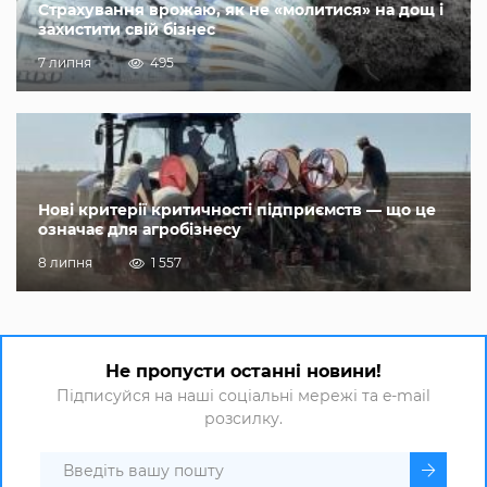
Страхування врожаю, як не «молитися» на дощ і
захистити свій бізнес
7 липня
495
Нові критерії критичності підприємств — що це
означає для агробізнесу
8 липня
1 557
Не пропусти останні новини!
Підписуйся на наші соціальні мережі та e-mail
розсилку.