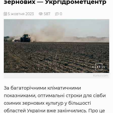
зернових — Укргідрометцентр
5 жовтня 2023
587
0
Kurkul.com
За багаторічними кліматичними
показниками, оптимальні строки для сівби
озимих зернових культур у більшості
областей України вже закінчились. Про це