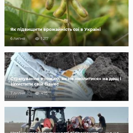
Як підвищити врожайність сої в Україні
6 липня
1 217
Страхування врожаю, як не «молитися» на дощ і
захистити свій бізнес
7 липня
495