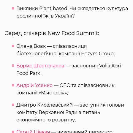
Виклики Plant based. Чи складеться культура
рослинної їжі в Україні?
Серед спікерів New Food Summit:
Олена Вовк — співвласниця
біотехнологічної компанії Enzym Group;
Борис Шестопалов
— засновник Volia Agri-
Food Park;
Андрій Усенко
— CEO та співзасновник
компанії «Мʼясторія»;
Дмитро Киселевський — заступник голови
комітету Верховної Ради з питань
економічного розвитку;
Сергій Цівкач
— виконавчий директор