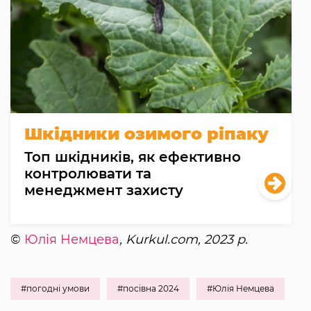
Шкідники озимого ріпаку
Топ шкідників, як ефективно
контролювати та
менеджмент захисту
©
Юлія Немцева
, Kurkul.com, 2023 р.
#погодні умови
#посівна 2024
#Юлія Немцева