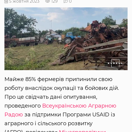
5 жовтня 2023
129
0
Майже 85% фермерів припинили свою
роботу внаслідок окупації та бойових дій.
Про це свідчать дані опитування,
проведеного
Всеукраїнською Аграрною
Радою
за підтримки Програми USAID із
аграрного і сільського розвитку