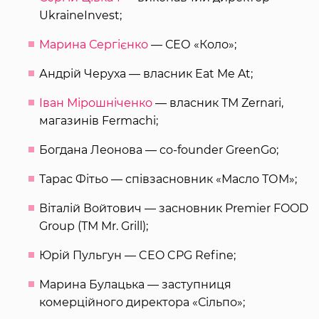
UkraineInvest;
Марина Сергієнко
— СЕО «Коло»;
Андрій Черуха — власник Eat Me At;
Іван Мірошніченко
— власник ТМ Zernari,
магазинів Fermachi;
Богдана Леонова — co-founder GreenGo;
Тарас Фітьо — співзасновник «Масло ТОМ»;
Віталій Войтович — засновник Premier FOOD
Group (ТМ Mr. Grill);
Юрій Пульгун — CEO CPG Refine;
Марина Булацька — заступниця
комерційного директора «Сільпо»;