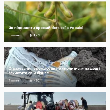
Як підвищити врожайність сої в Україні
6 липня
1 217
Страхування врожаю, як не «молитися» на дощ і
захистити свій бізнес
7 липня
495