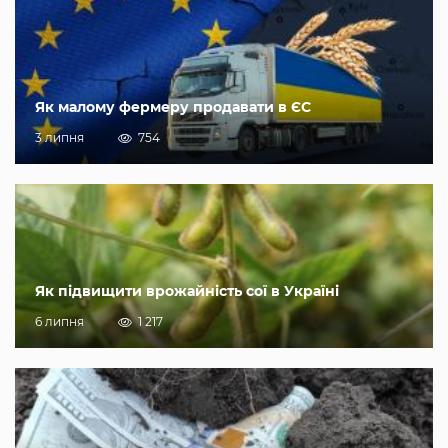
Як малому фермеру продавати в ЄС
3 липня
754
Як підвищити врожайність сої в Україні
6 липня
1 217