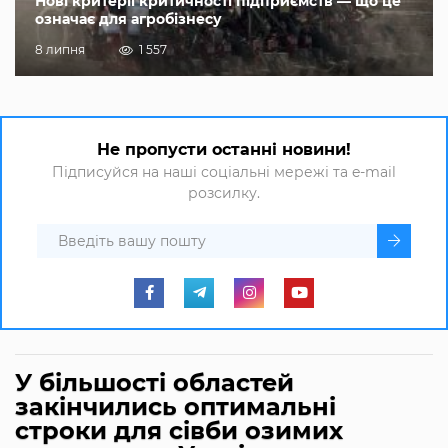
Нові критерії критичності підприємств — що це
означає для агробізнесу
8 липня
1 557
Не пропусти останні новини!
Підписуйся на наші соціальні мережі та e-mail
розсилку.
У більшості областей
закінчились оптимальні
строки для сівби озимих