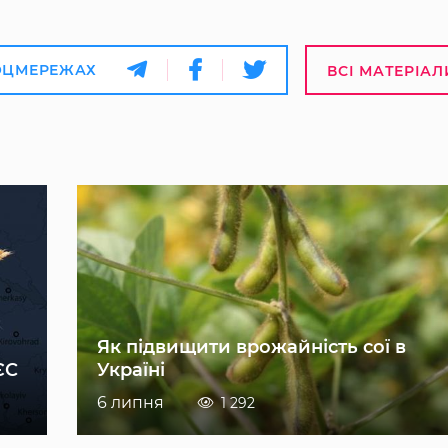
ОЦМЕРЕЖАХ
ВСІ МАТЕРІАЛ
Як підвищити врожайність сої в
ЄС
Україні
6 липня
1 292