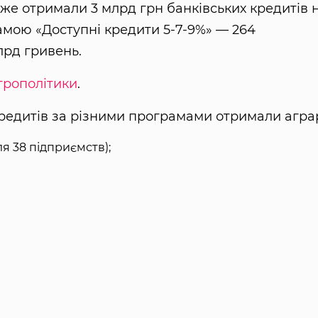
вже отримали 3 млрд грн банківських кредитів 
амою «Доступні кредити 5-7-9%» — 264
лрд гривень.
грополітики
.
редитів за різними програмами отримали аграр
я 38 підприємств);