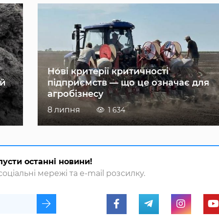
Нові критерії критичності
ій
підприємств — що це означає для
агробізнесу
8 липня
1 634
пусти останні новини!
оціальні мережі та e-mail розсилку.