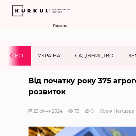
Реклама
‹
ВСІ
УКРАЇНА
САДІВНИЦТВО
ЗЕ
Від початку року 375 агр
розвиток
25 січня 2024
75
0
Юлия Немцева