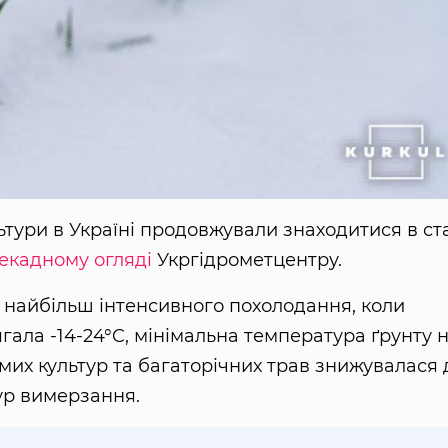
тури в Україні продовжували знаходитися в ст
екадному огляді
Укргідрометцентру.
д найбільш інтенсивного похолодання, коли
гала -14-24°C, мінімальна температура ґрунту 
мих культур та багаторічних трав знижувалася 
ур вимерзання.