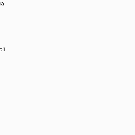
на
ії: