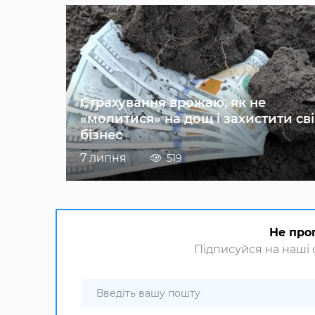
Страхування врожаю, як не
«молитися» на дощ і захистити св
бізнес
7 липня
519
Не про
Підписуйся на наші с