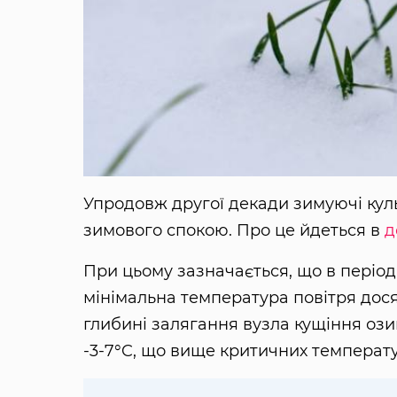
Упродовж другої декади зимуючі куль
зимового спокою. Про це йдеться в
д
При цьому зазначається, що в періо
мінімальна температура повітря дося
глибині залягання вузла кущіння ози
-3-7°C, що вище критичних температ