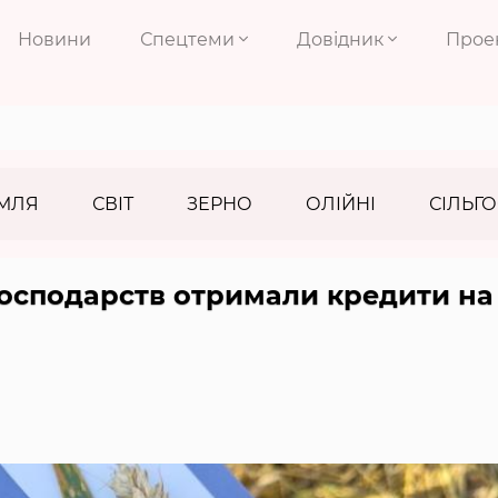
Новини
Спецтеми
Довідник
Прое
МЛЯ
СВІТ
ЗЕРНО
ОЛІЙНІ
СІЛЬГО
огосподарств отримали кредити на