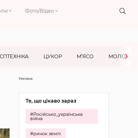
кти
Фото/Відео
›
СПТЕХНІКА
ЦУКОР
М’ЯСО
МОЛОКО
Реклама
Те, що цікаво зараз
#Російсько_українська
війна
#ринок землі