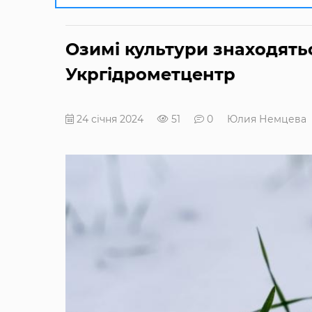
Озимі культури знаходять
Укргідрометцентр
24 січня 2024
51
0
Юлия Немцева