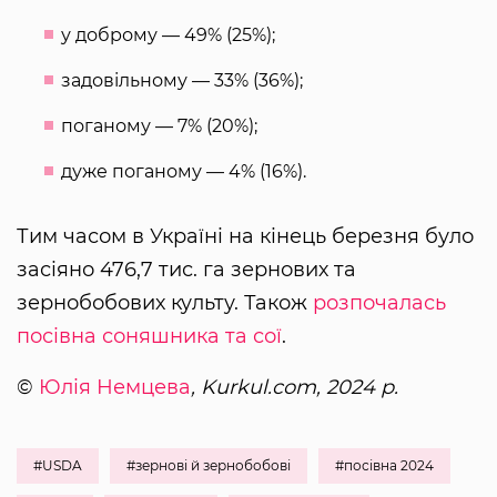
у доброму — 49% (25%);
задовільному — 33% (36%);
поганому — 7% (20%);
дуже поганому — 4% (16%).
Тим часом в Україні на кінець березня було
засіяно 476,7 тис. га зернових та
зернобобових культу. Також
розпочалась
посівна соняшника та сої
.
©
Юлія Немцева
, Kurkul.com, 2024 р.
#USDA
#зернові й зернобобові
#посівна 2024