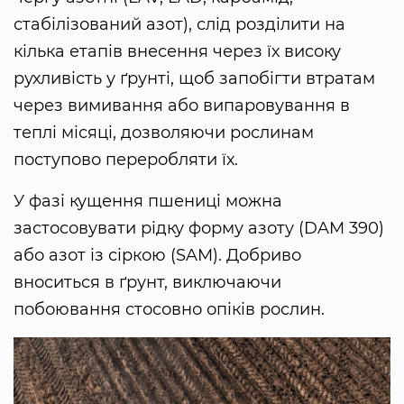
стабілізований азот), слід розділити на
кілька етапів внесення через їх високу
рухливість у ґрунті, щоб запобігти втратам
через вимивання або випаровування в
теплі місяці, дозволяючи рослинам
поступово переробляти їх.
У фазі кущення пшениці можна
застосовувати рідку форму азоту (DAM 390)
або азот із сіркою (SAM). Добриво
вноситься в ґрунт, виключаючи
побоювання стосовно опіків рослин.