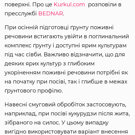
поверхні. Про це
Kurkul.com
розповіли в
пресслужбі
BEDNAR
.
При осінній підготовці ґрунту поживні
речовини встигають увійти в поглинальний
комплекс ґрунту і доступні ярим культурам
під час сівби. Важливо відзначити, що для
деяких ярих культур з глибоким
укоріненням поживні речовини потрібні як
на початку при посіві, так і глибше в межах
ґрунтового профілю.
Навесні смуговий обробіток застосовують,
наприклад, при посіві кукурудзи після жита,
зібраного на силос. У цьому випадку
вигідно використовувати варіант внесення