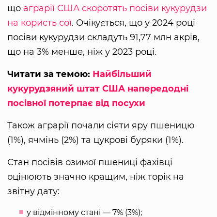
що
аграрії США скоротять посіви кукурудзи
на користь сої
. Очікується, що у 2024 році
посіви кукурудзи складуть 91,77 млн акрів,
що на 3% менше, ніж у 2023 році.
Читати за темою:
Найбільший
кукурудзяний штат США напередодні
посівної потерпає від посухи
Також аграрії почали сіяти яру пшеницю
(1%), ячмінь (2%) та цукрові буряки (1%).
Стан посівів озимої пшениці фахівці
оцінюють значно кращим, ніж торік на
звітну дату:
у відмінному стані — 7% (3%);