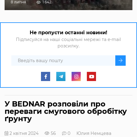
8 липня
1 642
Не пропусти останні новини!
Підписуйся на наші соціальні мережі та e-mail
розсилку.
У BEDNAR розповіли про
переваги смугового обробітку
ґрунту
2 квітня 2024
56
0
Юлия Немцева