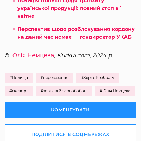
Позиція Польщі щодо транзиту
української продукції: повний стоп з 1
квітня
Перспектив щодо розблокування кордону
на даний час немає — гендиректор УКАБ
©
Юлія Немцева
, Kurkul.com, 2024 р.
#Польща
#перевезення
#ЗерноРозбрату
#експорт
#зернові й зернобобові
#Юлія Немцева
КОМЕНТУВАТИ
ПОДІЛИТИСЯ В СОЦМЕРЕЖАХ