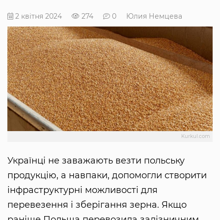
2 квітня 2024
274
0
Юлия Немцева
Kurkul.com
Українці не заважають везти польську
продукцію, а навпаки, допомогли створити
інфраструктурні можливості для
перевезення і зберігання зерна. Якщо
раніше Польща перевозила залізничним