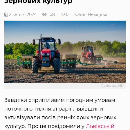
зернових культур
2 квітня 2024
108
0
Юлия Немцева
Львівська ОВА
Завдяки сприятливим погодним умовам
поточного тижня аграрії Львівщини
активізували посів ранніх ярих зернових
культур. Про це повідомили у
Львівській