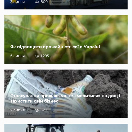
3 липня
800
Як підвищити врожайність сої в Україні
6 липня
1 295
Страхування врожаю, як не «молитися» на дощ і
захистити свій бізнес
7 липня
520