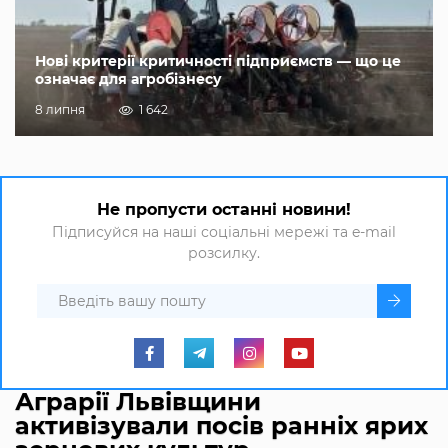
Нові критерії критичності підприємств — що це
означає для агробізнесу
8 липня
1 642
Не пропусти останні новини!
Підписуйся на наші соціальні мережі та e-mail
розсилку.
Аграрії Львівщини
активізували посів ранніх ярих