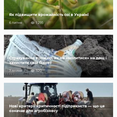
Як підвищити врожайність сої в Україні
6 липня
1 295
Страхування врожаю, як не «молитися» на дощ і
захистити свій бізнес
7 липня
520
Нові критерії критичності підприємств — що це
означає для агробізнесу