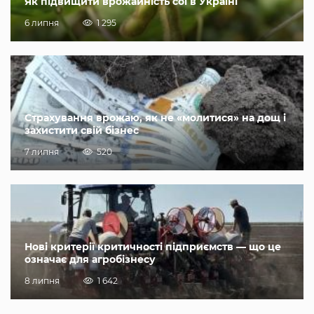
Як підвищити врожайність сої в Україні
6 липня
1 295
Страхування врожаю, як не «молитися» на дощ і
захистити свій бізнес
7 липня
520
Нові критерії критичності підприємств — що це
означає для агробізнесу
8 липня
1 642