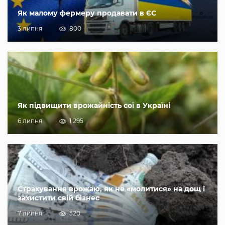
Як малому фермеру продавати в ЄС
3 липня
800
Як підвищити врожайність сої в Україні
6 липня
1 295
Страхування врожаю, як не «молитися» на дощ і
захистити свій бізнес
7 липня
520