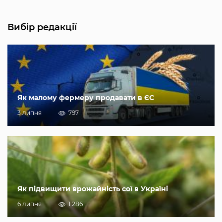
Вибір редакції
Як малому фермеру продавати в ЄС
3 липня
797
Як підвищити врожайність сої в Україні
6 липня
1 286