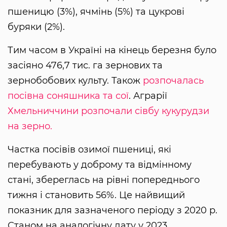
пшеницю (3%), ячмінь (5%) та цукрові
буряки (2%).
Тим часом в Україні на кінець березня було
засіяно 476,7 тис. га зернових та
зернобобових культу. Також
розпочалась
посівна соняшника та сої
. Аграрії
Хмельниччини розпочали сівбу кукурудзи
на зерно.
Частка посівів озимої пшениці, які
перебувають у доброму та відмінному
стані, збереглась на рівні попереднього
тижня і становить 56%. Це найвищий
показник для зазначеного періоду з 2020 р.
Станом на аналогічну дату у 2023