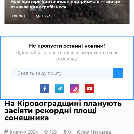
Нові критерії критичності підприємств — що це
означає для агробізнесу
8 липня
1 632
Не пропусти останні новини!
Підписуйся на наші соціальні мережі та e-mail
розсилку.
На Кіровоградщині планують
засіяти рекордні площі
соняшника
9 квітня 2024
169
0
Юлия Немцева