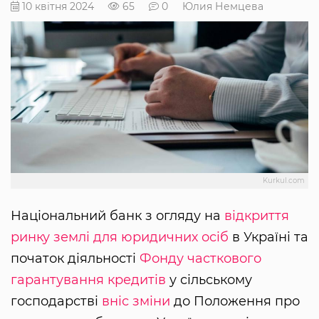
10 квітня 2024
65
0
Юлия Немцева
Kurkul.com
Національний банк з огляду на
відкриття
ринку землі для юридичних осіб
в Україні та
початок діяльності
Фонду часткового
гарантування кредитів
у сільському
господарстві
вніс зміни
до Положення про