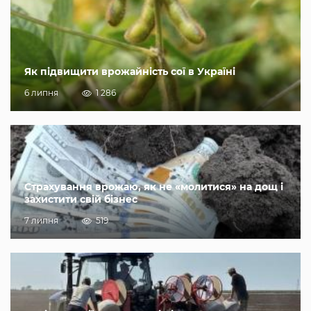
Як підвищити врожайність сої в Україні
6 липня
1 286
Страхування врожаю, як не «молитися» на дощ і
захистити свій бізнес
7 липня
519