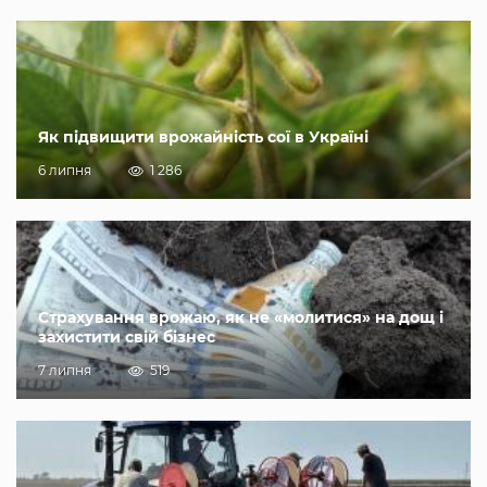
Як підвищити врожайність сої в Україні
6 липня
1 286
Страхування врожаю, як не «молитися» на дощ і
захистити свій бізнес
7 липня
519