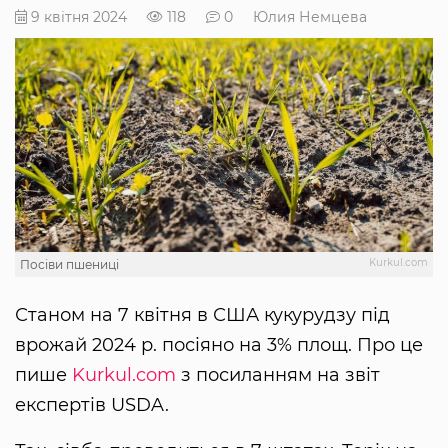
9 квітня 2024
118
0
Юлия Немцева
Kurkul.com
Посіви пшениці
Станом на 7 квітня в США кукурудзу під
врожай 2024 р. посіяно на 3% площ. Про це
пише
Kurkul.com
з посиланням на звіт
експертів USDA.