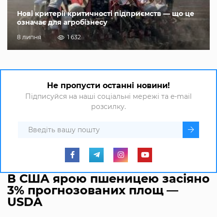
Нові критерії критичності підприємств — що це
означає для агробізнесу
8 липня
1 632
Не пропусти останні новини!
Підписуйся на наші соціальні мережі та e-mail
розсилку.
В США ярою пшеницею засіяно
3% прогнозованих площ —
USDA