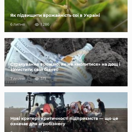
Як підвищити врожайність сої в Україні
6 липня
1 286
Страхування врожаю, як не «молитися» на дощ і
захистити свій бізнес
7 липня
519
Нові критерії критичності підприємств — що це
означає для агробізнесу