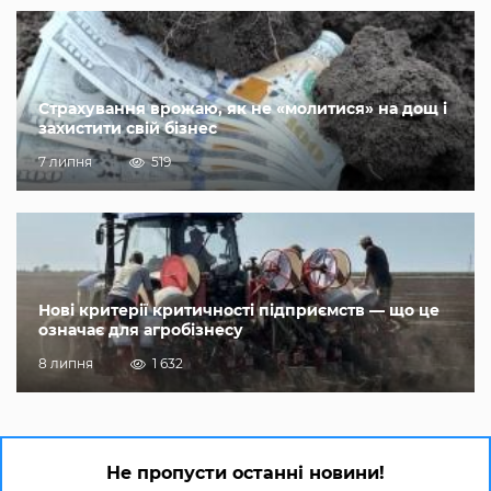
Страхування врожаю, як не «молитися» на дощ і
захистити свій бізнес
7 липня
519
Нові критерії критичності підприємств — що це
означає для агробізнесу
8 липня
1 632
Не пропусти останні новини!