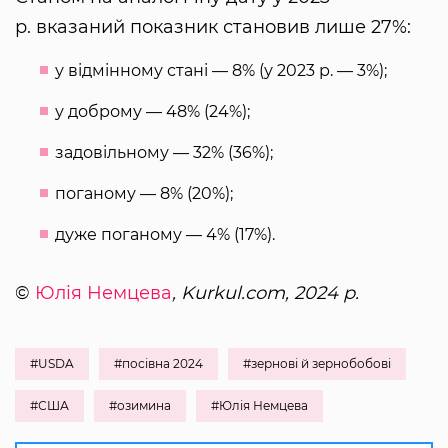
р. вказаний показник становив лише 27%:
у відмінному стані — 8% (у 2023 р. — 3%);
у доброму — 48% (24%);
задовільному — 32% (36%);
поганому — 8% (20%);
дуже поганому — 4% (17%).
©
Юлія Немцева
, Kurkul.com, 2024 р.
#USDA
#посівна 2024
#зернові й зернобобові
#США
#озимина
#Юлія Немцева