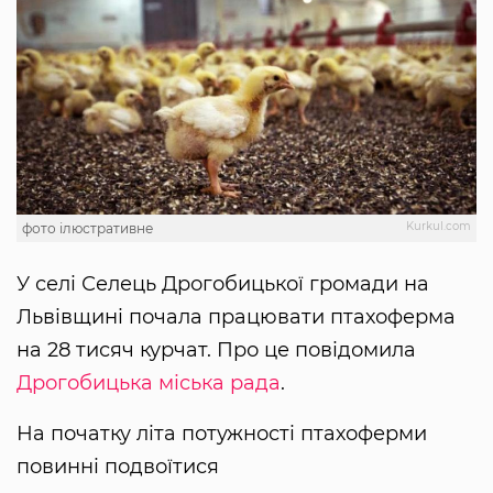
Kurkul.com
фото ілюстративне
У селі Селець Дрогобицької громади на
Львівщині почала працювати птахоферма
на 28 тисяч курчат. Про це повідомила
Дрогобицька міська рада
.
На початку літа потужності птахоферми
повинні подвоїтися