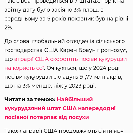
Так, сівба проводиться в 7 штатах. Торік на
звітну дату було засіяно 3% площ, в
середньому за 5 років показник був на рівні
2%.
До слова, глобальний оглядач із сільського
господарства США Карен Браун прогнозує,
що
аграрії США скоротять посіви кукурудзи
на користь сої
. Очікується, що у 2024 році
посіви кукурудзи складуть 91,77 млн акрів,
що на 3% менше, ніж у 2023 році.
Читати за темою:
Найбільший
кукурудзяний штат США напередодні
посівної потерпає від посухи
Також аграрії США продовжують сіяти яру