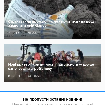
Страхування врожаю, як не «молитися» на дощ і
захистити свій бізнес
7 липня
507
Нові критерії критичності підприємств — що це
означає для агробізнесу
8 липня
1 607
Не пропусти останні новини!
Підписуйся на наші соціальні мережі та e-mail