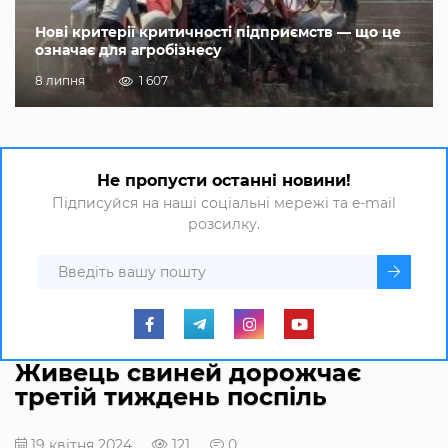
Нові критерії критичності підприємств — що це
означає для агробізнесу
8 липня
1 607
Не пропусти останні новини!
Підписуйся на наші соціальні мережі та e-mail
розсилку.
Живець свиней дорожчає
третій тиждень поспіль
19 квітня 2024
121
0