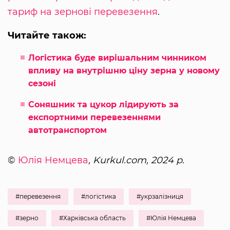
тариф на зернові перевезення
.
Читайте також:
Логістика буде вирішальним чинником
впливу на внутрішню ціну зерна у новому
сезоні
Соняшник та цукор лідирують за
експортними перевезеннями
автотранспортом
©
Юлія Немцева
, Kurkul.com, 2024 р.
#перевезення
#логістика
#укрзалізниця
#зерно
#Харківська область
#Юлія Немцева