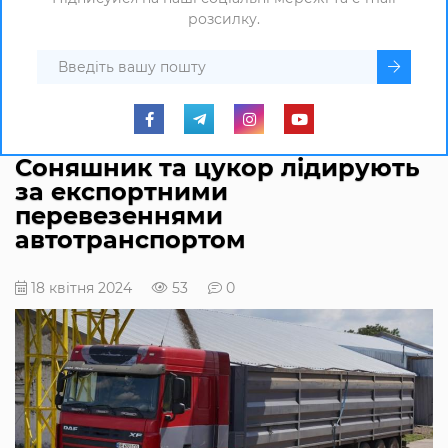
розсилку.
Соняшник та цукор лідирують
за експортними
перевезеннями
автотранспортом
18 квітня 2024
53
0