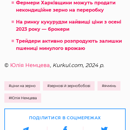
Фермери Харківщини можуть продати
некондиційне зерно на переробку
На ринку кукурудзи найвищі ціни з осені
2023 року — брокери
Трейдери активно розпродують залишки
пшениці минулого врожаю
©
Юлія Немцева
, Kurkul.com, 2024 р.
#ціни на зерно
#зернові й зернобобові
#ячмінь
#Юлія Немцева
ПОДІЛИТИСЯ В СОЦМЕРЕЖАХ