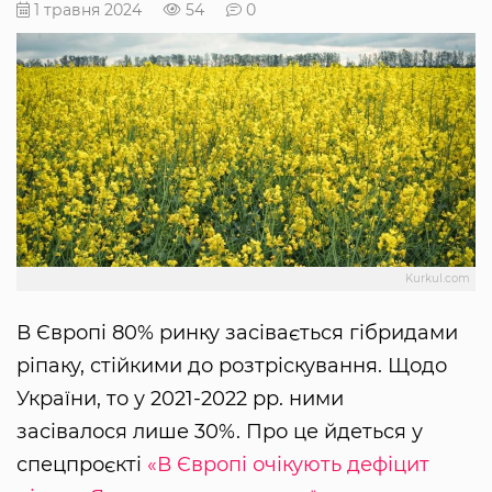
1 травня 2024
54
0
Kurkul.com
В Європі 80% ринку засівається гібридами
ріпаку, стійкими до розтріскування. Щодо
України, то у 2021-2022 рр. ними
засівалося лише 30%. Про це йдеться у
спецпроєкті
«В Європі очікують дефіцит