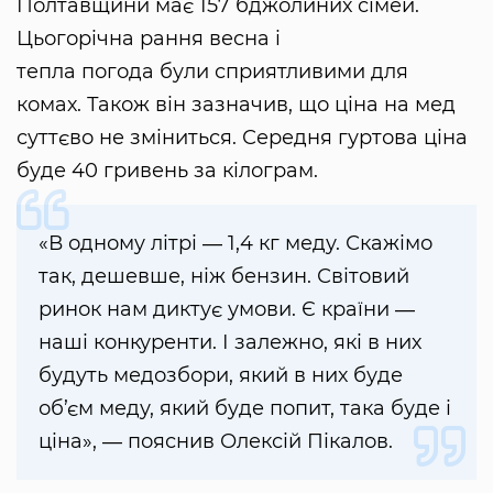
Полтавщини має 157 бджолиних сімей.
Цьогорічна рання весна і
тепла погода були сприятливими для
комах. Також він зазначив, що ціна на мед
суттєво не зміниться. Середня гуртова ціна
буде 40 гривень за кілограм.
«В одному літрі ― 1,4 кг меду. Скажімо
так, дешевше, ніж бензин. Світовий
ринок нам диктує умови. Є країни ―
наші конкуренти. І залежно, які в них
будуть медозбори, який в них буде
об’єм меду, який буде попит, така буде і
ціна», ― пояснив Олексій Пікалов.