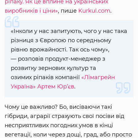
ріпаку. Як це вплине на українських
виробників і ціни»
, пише
Kurkul.com
.
«Інколи у нас запитують, чого у нас така
різниця з Європою по середньому
рівню врожайності. Так ось чому»,
— розповів продукт-менеджер з
розвитку зернових культур та
озимих ріпаків компанії
«Лімагрейн
Україна»
Артем Юр’єв
.
Чому це важливо? Бо, висіваючи такі
гібриди, аграрії страхують свої посіви від
несприятливих погодних умов в кінці
вегетації, коли через дощі, град, або просто