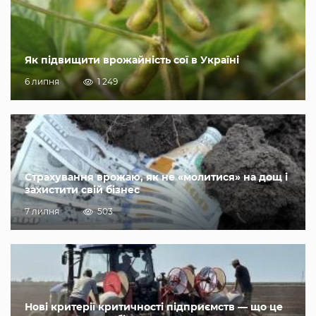
Як підвищити врожайність сої в Україні
6 липня
1 249
Страхування врожаю, як не «молитися» на дощ і
захистити свій бізнес
7 липня
503
Нові критерії критичності підприємств — що це