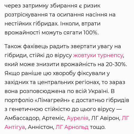
через затримку збирання є ризик
розтріскування та осипання насіння на
нестійких гібридах. Інколи, втрати
врожайності можуть сягати 100%.
Також фахівець радить звертати увагу на
гібриди, стійкі до вірусу
жовтухи турнепсу
,
який може знизити врожайність на 20-30%.
Якщо раніше цю хворобу фіксували у
західних та центральних регіонах, то зараз
вона розповсюджена по всій Україні. В
портфоліо «Лімагрейн» є достатньо гібридів
з генетичною стійкістю до цього вірусу —
Амбассадор, Артеміс,
Аурелія
, ЛГ Авірон,
ЛГ
Антігуа
, Анністон,
ЛГ Арнольд
тощо.