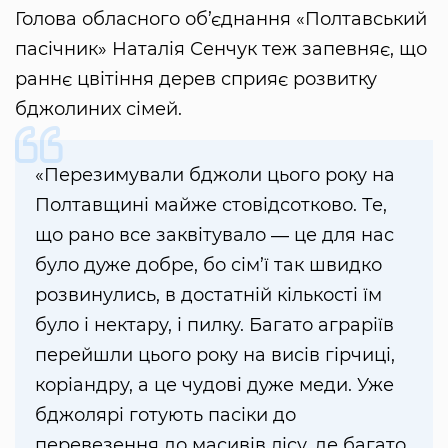
Голова обласного об’єднання «Полтавський
пасічник» Наталія Сенчук теж запевняє, що
раннє цвітіння дерев сприяє розвитку
бджолиних сімей.
«Перезимували бджоли цього року на
Полтавщині майже стовідсотково. Те,
що рано все заквітувало ― це для нас
було дуже добре, бо сім’ї так швидко
розвинулись, в достатній кількості їм
було і нектару, і пилку. Багато аграріїв
перейшли цього року на висів гірчиці,
коріандру, а це чудові дуже меди. Уже
бджолярі готують пасіки до
перевезення до масивів лісу, де багато