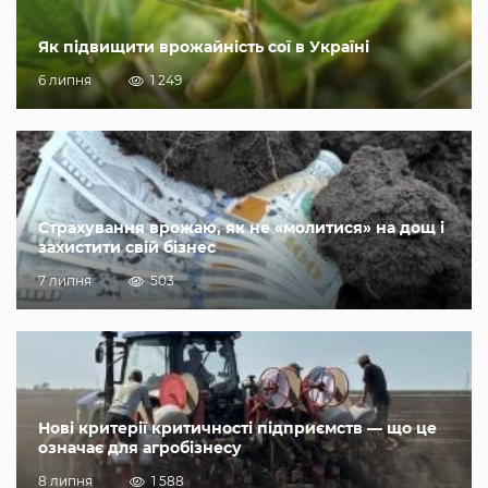
Як підвищити врожайність сої в Україні
6 липня
1 249
Страхування врожаю, як не «молитися» на дощ і
захистити свій бізнес
7 липня
503
Нові критерії критичності підприємств — що це
означає для агробізнесу
8 липня
1 588