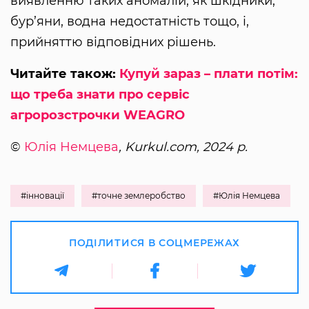
виявленню таких аномалій, як шкідники,
бур’яни, водна недостатність тощо, і,
прийняттю відповідних рішень.
Читайте також:
Купуй зараз – плати потім:
що треба знати про сервіс
агророзстрочки WEAGRO
©
Юлія Немцева
, Kurkul.com, 2024 р.
#інновації
#точне землеробство
#Юлія Немцева
ПОДІЛИТИСЯ В СОЦМЕРЕЖАХ