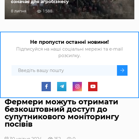
означає для агробізнесу
8 липня
1 588
Не пропусти останні новини!
Підписуйся на наші соціальні мережі та e-mail
розсилку.
Фермери можуть отримати
безкоштовний доступ до
супутникового моніторингу
посівів
30 квітня 2024
152
0