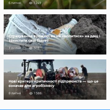
6 липня
1 249
Страхування врожаю, як не «молитися» на дощ і
захистити свій бізнес
7 липня
503
Нові критерії критичності підприємств — що це
означає для агробізнесу
8 липня
1 588