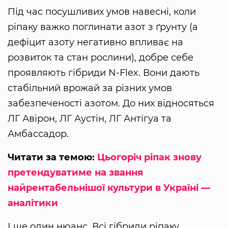
Під час посушливих умов навесні, коли
ріпаку важко поглинати азот з ґрунту (а
дефіцит азоту негативно впливає на
розвиток та стан рослини), добре себе
проявляють гібриди N-Flex. Вони дають
стабільний врожай за різних умов
забезпеченості азотом. До них відносяться
ЛГ Авірон, ЛГ Аустін, ЛГ Антігуа та
Амбассадор.
Читати за темою:
Цьогоріч ріпак знову
претендуватиме на звання
найрентабельнішої культури в Україні —
аналітики
І ще один нюанс. Всі гібриди ріпаку