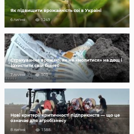
Як підвищити врожайність сої в Україні
6 липня
1 249
Страхування врожаю, як не «молитися» на дощ і
захистити свій бізнес
7 липня
503
Нові критерії критичності підприємств — що це
означає для агробізнесу
8 липня
1 588