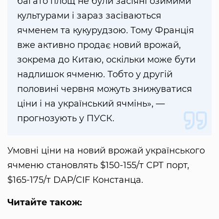
багато площ не були засіяні озимими
культурами і зараз засіваються
ячменем та кукурудзою. Тому Франція
вже активно продає новий врожай,
зокрема до Китаю, оскільки може бути
надлишок ячменю. Тобто у другій
половині червня можуть знижуватися
ціни і на український ячмінь», —
прогнозують у ПУСК.
Умовні ціни на новий врожай українського
ячменю становлять $150-155/т СРТ порт,
$165-175/т DAP/CIF Констанца.
Читайте також: