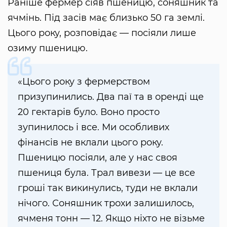
Раніше фермер сіяв пшеницю, соняшник та
ячмінь. Під засів має близько 50 га землі.
Цього року, розповідає — посіяли лише
озиму пшеницю.
«Цього року з фермерством
призупинились. Два паї та в оренді ще
20 гектарів було. Воно просто
зупинилось і все. Ми особливих
фінансів не вклали цього року.
Пшеницю посіяли, але у нас своя
пшениця була. Трал вивези — це все
гроші так викинулись, туди не вклали
нічого. Соняшник трохи залишилось,
ячменя тонн — 12. Якщо ніхто не візьме