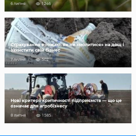
6 липня
1 246
Страхування врожаю, як не «молитися» на дощ і
захистити свій бізнес
7 липня
502
Нові критерії критичності підприємств — що це
означає для агробізнесу
8 липня
1 585