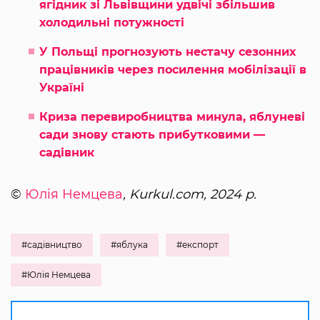
ягідник зі Львівщини удвічі збільшив
холодильні потужності
У Польщі прогнозують нестачу сезонних
працівників через посилення мобілізації в
Україні
Криза перевиробництва минула, яблуневі
сади знову стають прибутковими —
садівник
©
Юлія Немцева
, Kurkul.com, 2024 р.
#садівництво
#яблука
#експорт
#Юлія Немцева