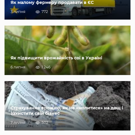
Як малому фермеру продавати в ЄС
3 липня
772
Як підвищити врожайність сої в Україні
6 липня
1 246
Страхування врожаю, як не «молитися» на дощ і
захистити свій бізнес
7 липня
502