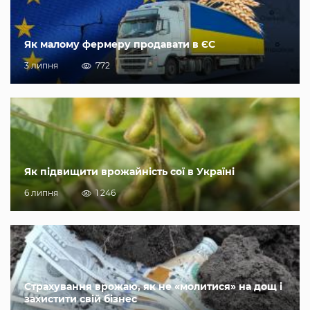
Як малому фермеру продавати в ЄС
3 липня
772
Як підвищити врожайність сої в Україні
6 липня
1 246
Страхування врожаю, як не «молитися» на дощ і
захистити свій бізнес