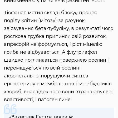
виникненню у патогенів резистентності.
Тіофанат-метил складі блокує процес
поділу клітин (мітозу) за рахунок
зв’язування бета-тубуліну, в результаті чого
росткова трубка припиняє свій розвиток,
апресорій не формується, і ріст міцелію
гриба не відбувається. А флутриафол
швидко поглинається поверхнею рослин і
переміщується по всій рослині
акропетально, порушуючи синтез
ергостерину в мембранах клітин збудників
хвороб, внаслідок чого вони втрачають свої
властивості, і патоген гине.
«Захисник Екстра володіє