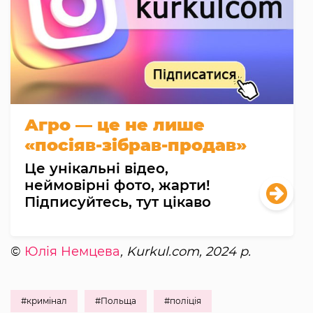
Агро — це не лише
«посіяв-зібрав-продав»
Це унікальні відео,
неймовірні фото, жарти!
Підписуйтесь, тут цікаво
©
Юлія Немцева
, Kurkul.com, 2024 р.
#кримінал
#Польща
#поліція