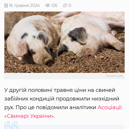
16 травня 2024
126
0
Kurkul.com
У другій половині травня ціни на свиней
забійних кондицій продовжили низхідний
рух. Про це повідомили аналітики
Асоціації
«Свинарі України»
.