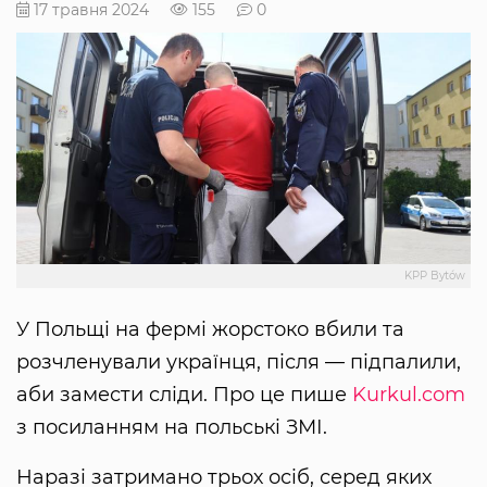
17 травня 2024
155
0
KPP Bytów
У Польщі на фермі жорстоко вбили та
розчленували українця, після — підпалили,
аби замести сліди. Про це пише
Kurkul.com
з посиланням на польські ЗМІ.
Наразі затримано трьох осіб, серед яких