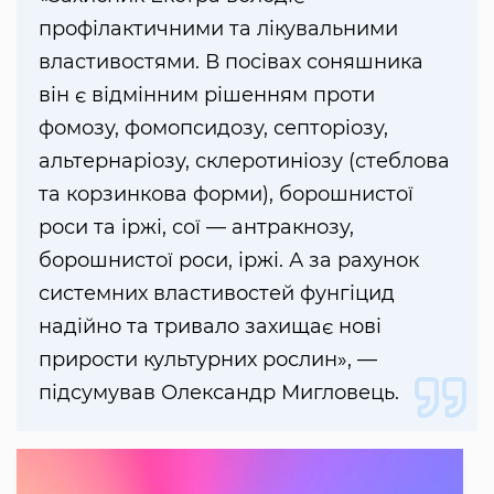
профілактичними та лікувальними
властивостями. В посівах соняшника
він є відмінним рішенням проти
фомозу, фомопсидозу, септоріозу,
альтернаріозу, склеротиніозу (стеблова
та корзинкова форми), борошнистої
роси та іржі, сої — антракнозу,
борошнистої роси, іржі. А за рахунок
системних властивостей фунгіцид
надійно та тривало захищає нові
прирости культурних рослин», —
підсумував Олександр Мигловець.