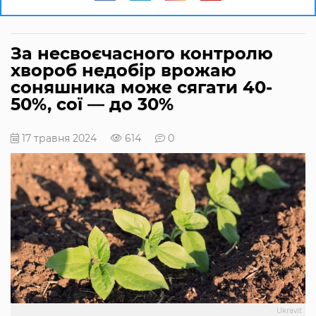
За несвоєчасного контролю
хвороб недобір врожаю
соняшника може сягати 40-
50%, сої — до 30%
17 травня 2024
614
0
Ukravit