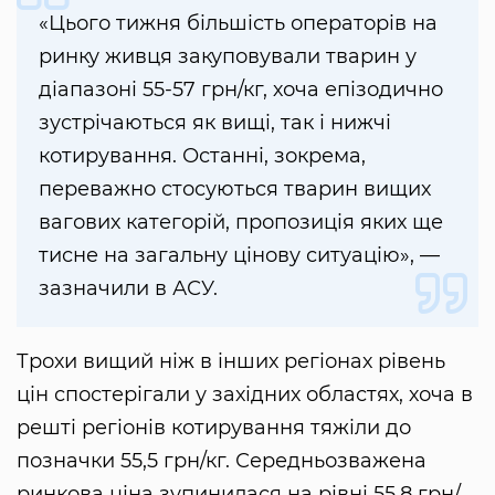
«Цього тижня більшість операторів на
ринку живця закуповували тварин у
діапазоні 55-57 грн/кг, хоча епізодично
зустрічаються як вищі, так і нижчі
котирування. Останні, зокрема,
переважно стосуються тварин вищих
вагових категорій, пропозиція яких ще
тисне на загальну цінову ситуацію», —
зазначили в АСУ.
Трохи вищий ніж в інших регіонах рівень
цін спостерігали у західних областях, хоча в
решті регіонів котирування тяжіли до
позначки 55,5 грн/кг. Середньозважена
ринкова ціна зупинилася на рівні 55,8 грн/