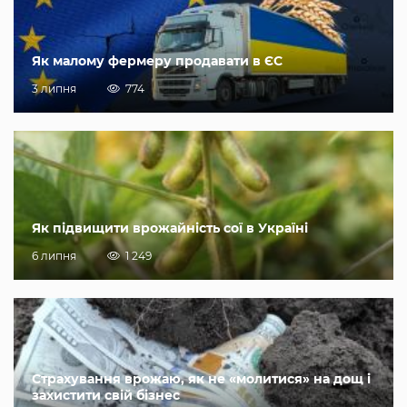
Як малому фермеру продавати в ЄС
3 липня
774
Як підвищити врожайність сої в Україні
6 липня
1 249
Страхування врожаю, як не «молитися» на дощ і
захистити свій бізнес