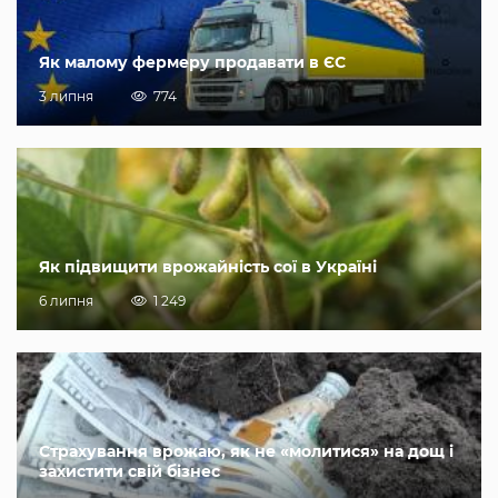
Як малому фермеру продавати в ЄС
3 липня
774
Як підвищити врожайність сої в Україні
6 липня
1 249
Страхування врожаю, як не «молитися» на дощ і
захистити свій бізнес