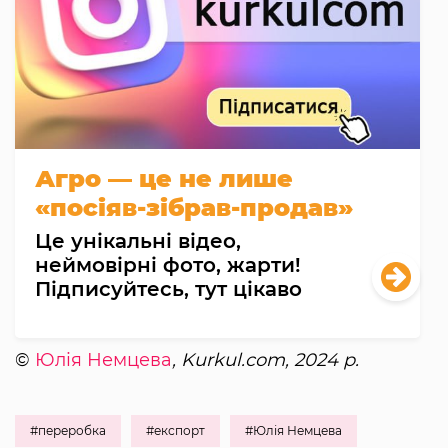
Агро — це не лише
«посіяв-зібрав-продав»
Це унікальні відео,
неймовірні фото, жарти!
Підписуйтесь, тут цікаво
©
Юлія Немцева
, Kurkul.com, 2024 р.
#переробка
#експорт
#Юлія Немцева