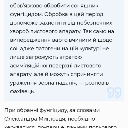
обов’язково обробити соняшник
фунгіцидом. Обробка в цей період
допоможе захистити від небезпечних
хвороб листового апарату. Так само на
випередження варто вчинити й щодо
сої: адже патогени на цій культурі не
лише загрожують втратою
асиміляційної поверхні листового
апарату, але й можуть спричиняти
ураження зерна надалі», — розповів
фахівець.
При обранні фунгіциду, за словами
Олександра Мигловця, необхідно
керуватися, по-перше, даними польового