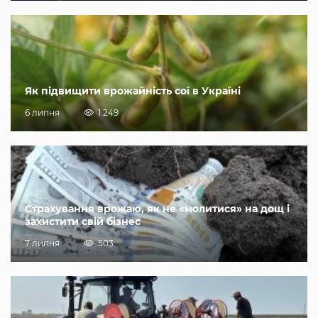
Як підвищити врожайність сої в Україні
6 липня
1 249
Страхування врожаю, як не «молитися» на дощ і
захистити свій бізнес
7 липня
503