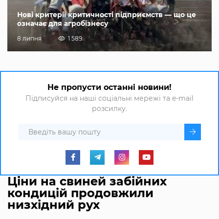
Нові критерії критичності підприємств — що це
означає для агробізнесу
8 липня
1 589
Не пропусти останні новини!
Підписуйся на наші соціальні мережі та e-mail
розсилку.
Ціни на свиней забійних
кондицій продовжили
низхідний рух