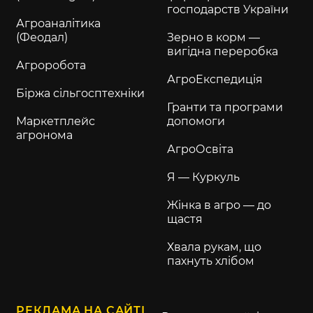
господарств України
Агроаналітика
(Феодал)
Зерно в корм —
вигідна переробка
Агроробота
АгроЕкспедиція
Біржа сільгосптехніки
Гранти та програми
Маркетплейс
допомоги
агронома
АгроОсвіта
Я — Куркуль
Жінка в агро — до
щастя
Хвала рукам, що
пахнуть хлібом
РЕКЛАМА НА САЙТІ