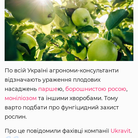
По всій Україні агрономи-консультанти
відзначають ураження плодових
насаджень
парше
ю,
борошнистою росою
,
моніліозом
та іншими хворобами. Тому
варто подбати про фунгіцидний захист
рослин.
Про це повідомили фахівці компанії
Ukravit
.