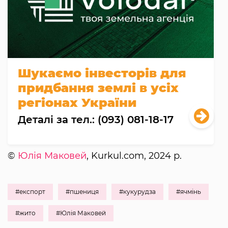
Шукаємо інвесторів для
придбання землі в усіх
регіонах України
Деталі за тел.: (093) 081-18-17
©
Юлія Маковей
, Kurkul.com, 2024 р.
#експорт
#пшениця
#кукурудза
#ячмінь
#жито
#Юлія Маковей