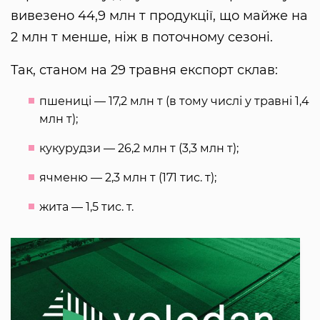
вивезено 44,9 млн т продукції, що майже на
2 млн т менше, ніж в поточному сезоні.
Так, станом на 29 травня експорт склав:
пшениці — 17,2 млн т (в тому числі у травні 1,4
млн т);
кукурудзи — 26,2 млн т (3,3 млн т);
ячменю — 2,3 млн т (171 тис. т);
жита — 1,5 тис. т.