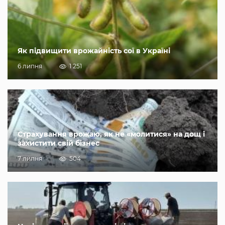
Як підвищити врожайність сої в Україні
6 липня
1 251
Страхування врожаю, як не «молитися» на дощ і
захистити свій бізнес
7 липня
504