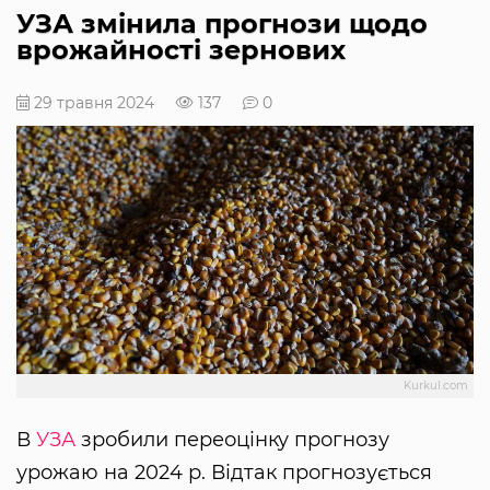
УЗА змінила прогнози щодо
врожайності зернових
29 травня 2024
137
0
Kurkul.com
В
УЗА
зробили переоцінку прогнозу
урожаю на 2024 р. Відтак прогнозується