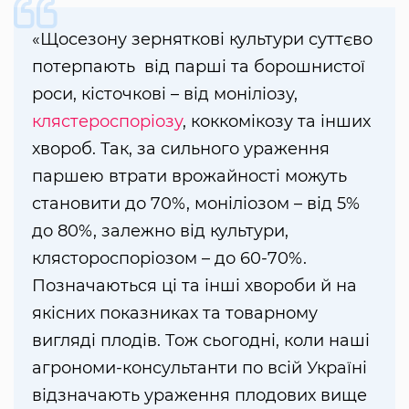
«Щосезону зерняткові культури суттєво
потерпають від парші та борошнистої
роси, кісточкові – від моніліозу,
клястероспоріозу
, коккомікозу та інших
хвороб. Так, за сильного ураження
паршею втрати врожайності можуть
становити до 70%, моніліозом – від 5%
до 80%, залежно від культури,
клястороспоріозом – до 60-70%.
Позначаються ці та інші хвороби й на
якісних показниках та товарному
вигляді плодів. Тож сьогодні, коли наші
агрономи-консультанти по всій Україні
відзначають ураження плодових вище