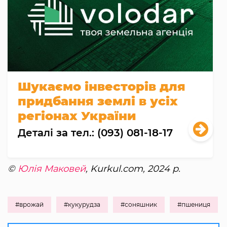
Шукаємо інвесторів для
придбання землі в усіх
регіонах України
Деталі за тел.: (093) 081-18-17
©
Юлія Маковей
, Kurkul.com, 2024 р.
#врожай
#кукурудза
#соняшник
#пшениця