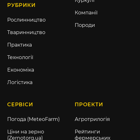
Куркулі
РУБРИКИ
Компанії
Рослинництво
Породи
Тваринництво
Практика
Технології
Економіка
Логістика
СЕРВІСИ
ПРОЕКТИ
Погода (MeteoFarm)
Агротрилогія
Ціни на зерно
Рейтинги
(Zernotorg.ua)
фермерських