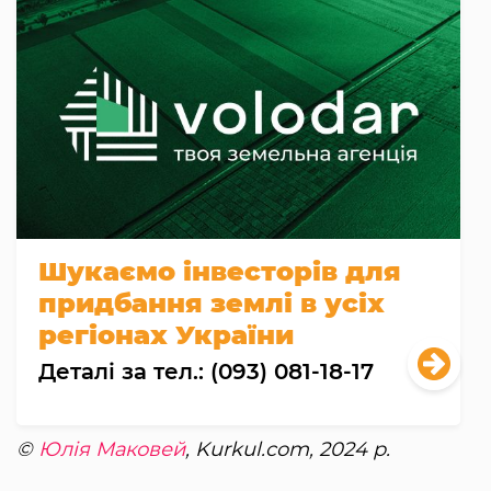
Шукаємо інвесторів для
придбання землі в усіх
регіонах України
Деталі за тел.: (093) 081-18-17
©
Юлія Маковей
, Kurkul.com, 2024 р.