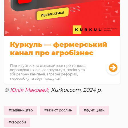
Куркуль — фермерський
канал про агробізнес
Підписуйтесь та дізнавайтесь про тонкощі
вирощування сільгоспкультур, посівну та
збиральну кампанії, аграрні реформи,
переробку та збут продукції
©
Юлія Маковей
, Kurkul.com, 2024 р.
#садівництво
#захист рослин
#фунгіциди
#хвороби