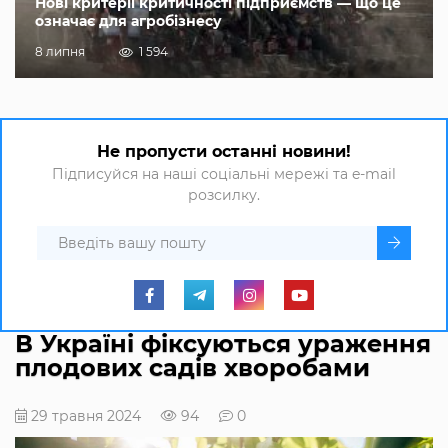
Нові критерії критичності підприємств — що це
означає для агробізнесу
8 липня
1 594
Не пропусти останні новини!
Підписуйся на наші соціальні мережі та e-mail
розсилку.
В Україні фіксуються ураження
плодових садів хворобами
29 травня 2024
94
0