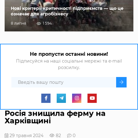
Нові критерії критичності підприємств — що це
означає для агробізнесу
8 липня
1 594
Не пропусти останні новини!
Підписуйся на наші соціальні мережі та e-mail
розсилку.
Росія знищила ферму на
Харківщині
29 травня 2024
82
0