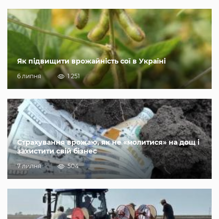
Як підвищити врожайність сої в Україні
6 липня
1 251
Страхування врожаю, як не «молитися» на дощ і
захистити свій бізнес
7 липня
504