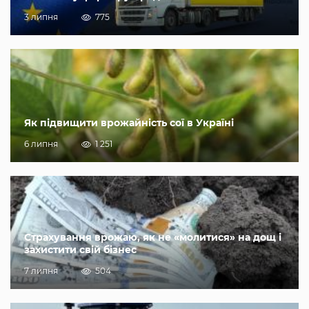
3 липня
775
Як підвищити врожайність сої в Україні
6 липня
1 251
Страхування врожаю, як не «молитися» на дощ і
захистити свій бізнес
7 липня
504