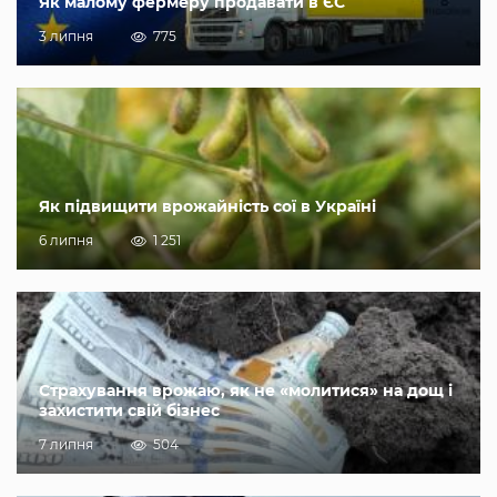
Як малому фермеру продавати в ЄС
3 липня
775
Як підвищити врожайність сої в Україні
6 липня
1 251
Страхування врожаю, як не «молитися» на дощ і
захистити свій бізнес
7 липня
504