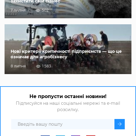
захистити свій бізнес
7 липня
502
Нові критерії критичності підприємств — що це
означає для агробізнесу
8 липня
1 583
Не пропусти останні новини!
Підписуйся на наші соціальні мережі та e-mail
розсилку.