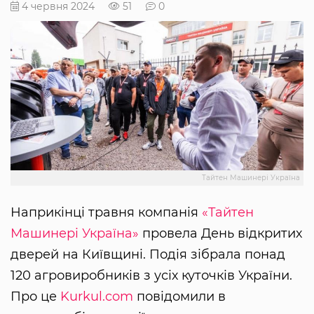
4 червня 2024
51
0
Тайтен Машинері Україна
Наприкінці травня компанія
«Тайтен
Машинері Україна»
провела День відкритих
дверей на Київщині. Подія зібрала понад
120 агровиробників з усіх куточків України.
Про це
Kurkul.com
повідомили в