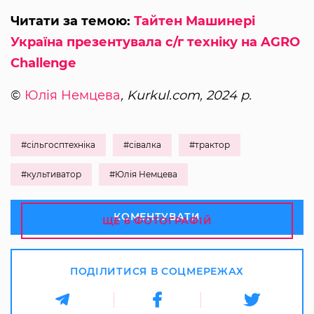
Читати за темою:
Тайтен Машинері
Україна презентувала с/г техніку на AGRO
Challenge
©
Юлія Немцева
, Kurkul.com, 2024 р.
#сільгосптехніка
#сівалка
#трактор
#культиватор
#Юлія Немцева
КОМЕНТУВАТИ
ЩЕ 6 ФОТОГРАФІЙ
ПОДІЛИТИСЯ В СОЦМЕРЕЖАХ