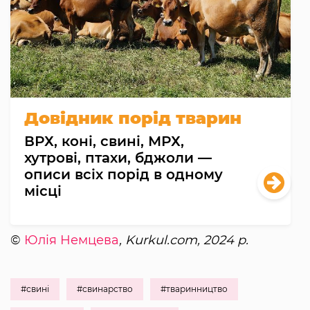
Довідник порід тварин
ВРХ, коні, свині, МРХ,
хутрові, птахи, бджоли —
описи всіх порід в одному
місці
©
Юлія Немцева
, Kurkul.com, 2024 р.
#свині
#свинарство
#тваринництво