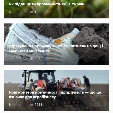
Як підвищити врожайність сої в Україні
6 липня
1 244
Страхування врожаю, як не «молитися» на дощ і
захистити свій бізнес
7 липня
502
Нові критерії критичності підприємств — що це
означає для агробізнесу
8 липня
1 583