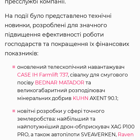
пресслужбі компанії.
На події було представлено технічні
новинки, розроблені для значного
підвищення ефективності роботи
господарств та покращення їх фінансових
показників:
оновлений телескопічний навантажувач
CASE IH Farmlift 737
, сівалку для смугового
посіву
BEDNAR MATADOR
та
великогабаритний розподілювач
мінеральних добрив
KUHN
AXENT 90.1;
новітні розробки у сфері точного
землеробства: найбільший та
найпотужніший дрон-обприскувач XAG P100
PRO, а також автопілоти SVEAVERKEN,
Raven