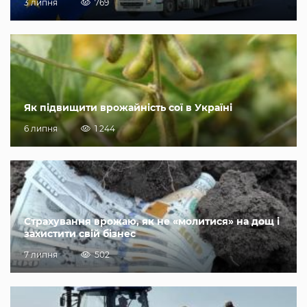
3 липня
769
Як підвищити врожайність сої в Україні
6 липня
1 244
Страхування врожаю, як не «молитися» на дощ і
захистити свій бізнес
7 липня
502