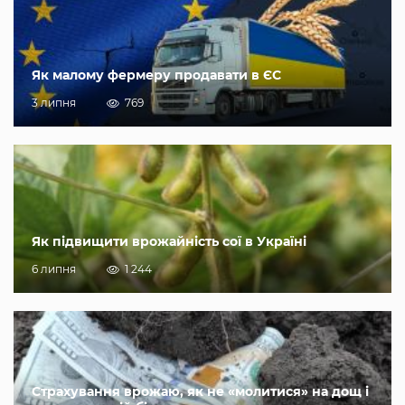
Як малому фермеру продавати в ЄС
3 липня
769
Як підвищити врожайність сої в Україні
6 липня
1 244
Страхування врожаю, як не «молитися» на дощ і