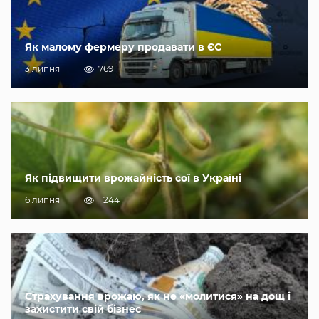
Як малому фермеру продавати в ЄС
3 липня
769
Як підвищити врожайність сої в Україні
6 липня
1 244
Страхування врожаю, як не «молитися» на дощ і
захистити свій бізнес