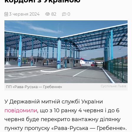
3 червня 2024
82
0
Суспільне Львів
ПП «Рава-Руська — Гребенне»
У Державній митній службі України
повідомили
, що з 10 ранку 4 червня і до 6
червня буде перекрито вантажну ділянку
пункту пропуску «Рава-Руська — Гребенне».