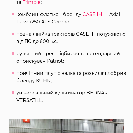
та
Trimble
;
комбайн-флагман бренду
CASE IH
— Axial-
Flow 7250 AFS Connect;
повна лінійка тракторів CASE IH потужністю
від 110 до 600 к.с.;
рулонний прес-підбирач та легендарний
оприскувач Patriot;
причіпний плуг, сівалка та розкидач добрив
бренду KUHN;
універсальний культиватор BEDNAR
VERSATILL.