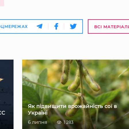
ОЦМЕРЕЖАХ
ВСІ МАТЕРІАЛ
Як підвищити врожайність сої в
ЄС
Україні
6 липня
1 283