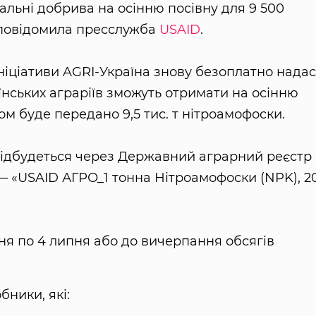
льні добрива на осінню посівну для 9 500
 повідомила пресслужба
USAID
.
ніціативи AGRI-Україна знову безоплатно надас
раїнських аграріїв зможуть отримати на осінню
лом буде передано 9,5 тис. т нітроамофоски.
відбудеться через Державний аграрний реєстр
 — «USAID АГРО_1 тонна Нітроамофоски (NPK), 2
ня по 4 липня або до вичерпання обсягів
ники, які: