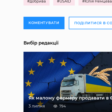
#добрива
#USAID
#Юлія Немцева
КОМЕНТУВАТИ
ПОДІЛИТИСЯ В С
Вибір редакції
Як малому фермеру продавати в 
3 липня
794