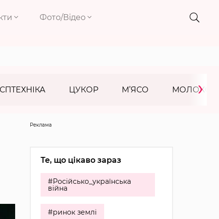
кти
Фото/Відео
›
СПТЕХНІКА
ЦУКОР
М’ЯСО
МОЛОКО
Реклама
Те, що цікаво зараз
#Російсько_українська
війна
#ринок землі