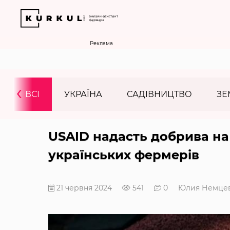
Реклама
‹
ВСІ
УКРАЇНА
САДІВНИЦТВО
ЗЕ
USAID надасть добрива на 
українських фермерів
21 червня 2024
541
0
Юлия Немце