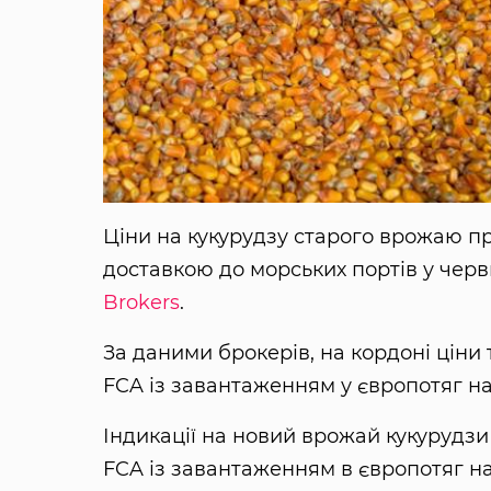
Ціни на кукурудзу старого врожаю пр
доставкою до морських портів у черв
Brokers
.
За даними брокерів, на кордоні ціни 
FCA із завантаженням у європотяг н
Індикації на новий врожай кукурудзи 
FCA із завантаженням в європотяг на