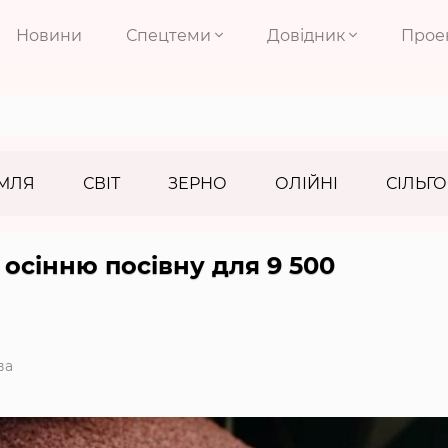
Новини
Спецтеми
Довідник
Прое
МЛЯ
СВІТ
ЗЕРНО
ОЛІЙНІ
СІЛЬГО
осінню посівну для 9 500
ва