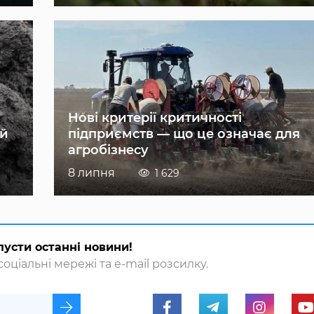
Нові критерії критичності
ій
підприємств — що це означає для
агробізнесу
8 липня
1 629
пусти останні новини!
оціальні мережі та e-mail розсилку.