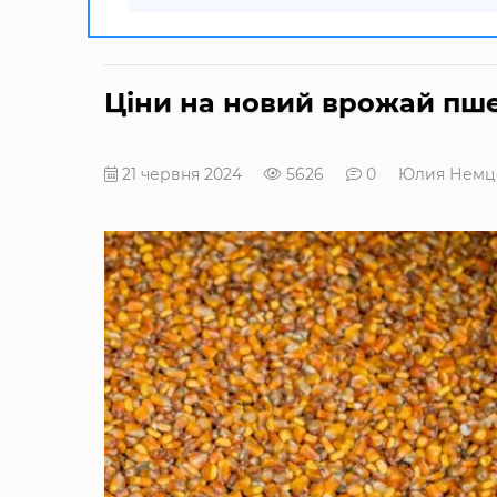
Ціни на новий врожай пше
21 червня 2024
5626
0
Юлия Немц