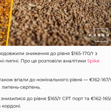
одовжили зниження до рівня $165-170/т з
ні-липні. Про це розповіли аналітики
Spike
також впали до номінального рівня — €162-167/
а липень-серпень.
знизилися до рівня $165/т СРТ порт та €162-165
 кордоні.