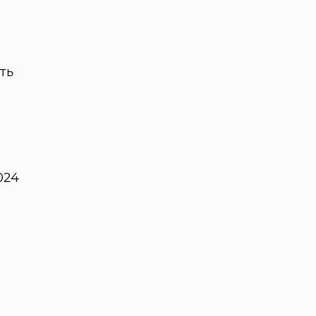
ть
024