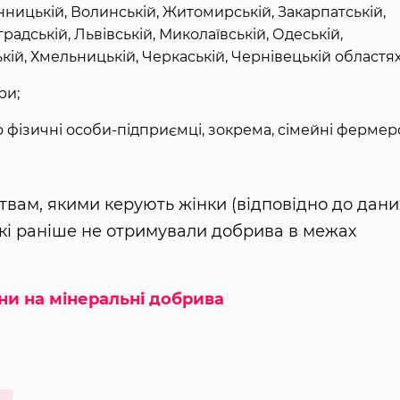
інницькій, Волинській, Житомирській, Закарпатській,
градській, Львівській, Миколаївській, Одеській,
ькій, Хмельницькій, Черкаській, Чернівецькій областях
ри;
 фізичні особи-підприємці, зокрема, сімейні фермер
вам, якими керують жінки (відповідно до дани
які раніше не отримували добрива в межах
ни на мінеральні добрива