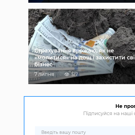
Страхування врожаю, як не
«молитися» на дощ і захистити св
бізнес
7 липня
517
Не про
Підписуйся на наші с