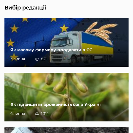
Вибір редакції
Як малому фермеру продавати в ЄС
3 липня
821
Як підвищити врожайність сої в Україні
6 липня
1 314