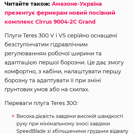
Читайте також:
Амазоне-Україна
презентує фермерам новий посівний
комплекс Cirrus 9004-2C Grand
Плуги Teres 300 V і VS серійно оснащені
безступінчатим гідравлічним
регулюванням робочої ширини та
адаптацією першої борозни. Це дає змогу
комфортно, з кабіни, налаштувати першу
борозну та адаптувати її при зміні
ґрунтових умов або на схилах.
Переваги плуга Teres 300:
Висока дієвість завдяки високій швидкості
руху при мінімальному зносі завдяки
SpeedBlade зі збільшеними грудьми відвалу