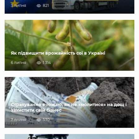
3 липня
821
Як підвищити врожайність сої в Україні
6 липня
1 314
Страхування врожаю, як не «молитися» на дощ і
захистити свій бізнес
7 липня
530