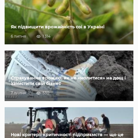
Як підвищити врожайність сої в Україні
6 липня
1 314
Страхування врожаю, як не «молитися» на дощ і
захистити свій бізнес
7 липня
530
Нові критерії критичності підприємств — що це