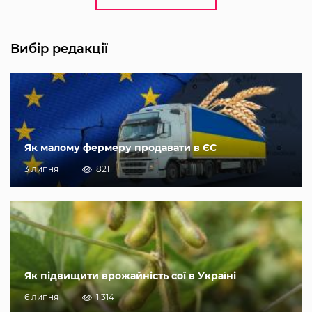
Вибір редакції
Як малому фермеру продавати в ЄС
3 липня
821
Як підвищити врожайність сої в Україні
6 липня
1 314