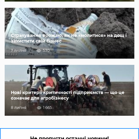
Страхування врожаю, як не «молитися» на дощ і
захистити свій бізнес
7 липня
530
Нові критерії критичності підприємств — що це
означає для агробізнесу
8 липня
1 665
Не пропусти останні новини!