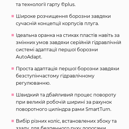
та технології гарту ©plus.
Широке розчищення борозни завдяки
сучасній концепції корпусів плуга.
Ідеальна оранка на стиках пластів навіть за
змінних умов завдяки серійній гідравлічній
системі адаптації першої борозни
AutoAdapt.
Проста адаптація першої борозни завдяки
безступінчастому гідравлічному
регулюванню.
Швидкий та дбайливий процес повороту
при великій робочій ширині за рахунок
поворотного циліндра рами SmartTurn.
Вибір різних коліс, встановлених збоку та
ззаду, для безпечного руху дорогами