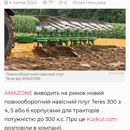
4 липня 2024
77
0
Юлия Немцева
AMAZONE
Повнооборотний навісний плуг
Teres від AMAZONE
AMAZONE
виводить на ринок новий
повнооборотний навісний плуг Teres 300 з
4, 5 або 6 корпусами для тракторів
потужністю до 300 к.с. Про це
Kurkul.com
розповіли в компанії.