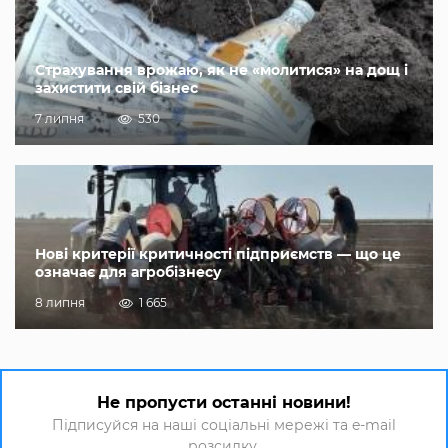
Страхування врожаю, як не «молитися» на дощ і
захистити свій бізнес
7 липня
530
Нові критерії критичності підприємств — що це
означає для агробізнесу
8 липня
1 665
Не пропусти останні новини!
Підписуйся на наші соціальні мережі та e-mail
розсилку.