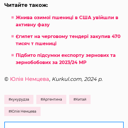
Читайте також:
Жнива озимої пшениці в США увійшли в
активну фазу
Єгипет на черговому тендері закупив 470
тисяч т пшениці
Підбито підсумки експорту зернових та
зернобобових за 2023/24 МР
©
Юлія Немцева
, Kurkul.com, 2024 р.
#кукурудза
#Аргентина
#Китай
#Юлія Немцева