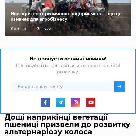
Нові критерії критичності підприємств — що це
означає для агробізнесу
8 липня
1 656
Не пропусти останні новини!
Підписуйся на наші соціальні мережі та e-mail
розсилку.
Дощі наприкінці вегетації
пшениці призвели до розвитку
альтернаріозу колоса