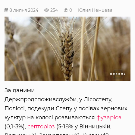
8 липня 2024
254
0
Юлия Немцева
За даними
Держпродспоживслужби, у Лісостепу,
Поліссі, подекуди Степу у посівах зернових
культур на колосі розвиваються
фузаріоз
(0,1-3%),
септоріоз
(5-18% у Вінницькій,