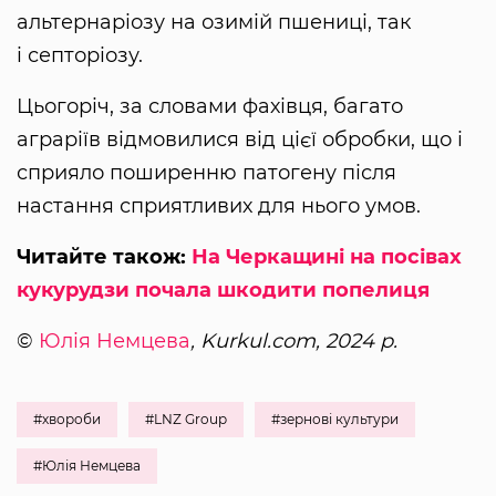
альтернаріозу на озимій пшениці, так
і септоріозу.
Цьогоріч, за словами фахівця, багато
аграріїв відмовилися від цієї обробки, що і
сприяло поширенню патогену після
настання сприятливих для нього умов.
Читайте також:
На Черкащині на посівах
кукурудзи почала шкодити попелиця
©
Юлія Немцева
, Kurkul.com, 2024 р.
#хвороби
#LNZ Group
#зернові культури
#Юлія Немцева