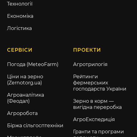
Технології
Економіка
Логістика
СЕРВІСИ
ПРОЕКТИ
Погода (MeteoFarm)
Агротрилогія
Ціни на зерно
Рейтинги
(Zernotorg.ua)
фермерських
господарств України
Агроаналітика
(Феодал)
Зерно в корм —
вигідна переробка
Агроробота
АгроЕкспедиція
Біржа сільгосптехніки
Гранти та програми