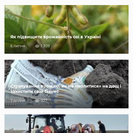
Як підвищити врожайність сої в Україні
6 липня
1 309
Страхування врожаю, як не «молитися» на дощ і
захистити свій бізнес
7 липня
527