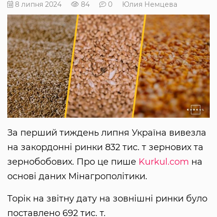
8 липня 2024
84
0
Юлия Немцева
За перший тиждень липня Україна вивезла
на закордонні ринки 832 тис. т зернових та
зернобобових. Про це пише
Kurkul.com
на
основі даних Мінагрополітики.
Торік на звітну дату на зовнішні ринки було
поставлено 692 тис. т.