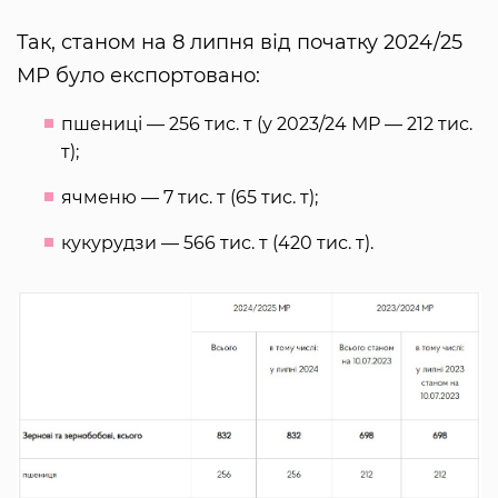
Так, станом на 8 липня від початку 2024/25
МР було експортовано:
пшениці — 256 тис. т (у 2023/24 МР — 212 тис.
т);
ячменю — 7 тис. т (65 тис. т);
кукурудзи — 566 тис. т (420 тис. т).