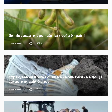
Як підвищити врожайність сої в Україні
6 липня
1 309
Страхування врожаю, як не «молитися» на дощ і
захистити свій бізнес
7 липня
527