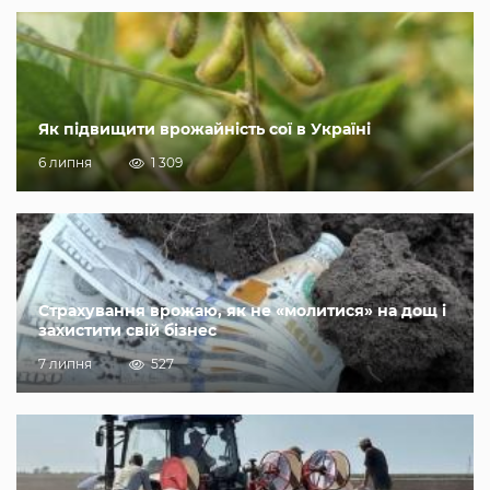
Як підвищити врожайність сої в Україні
6 липня
1 309
Страхування врожаю, як не «молитися» на дощ і
захистити свій бізнес
7 липня
527