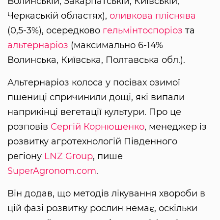
Волинській, Закарпатській, Київській,
Черкаській областях),
оливкова пліснява
(0,5-3%), осередково
гельмінтоспоріоз
та
альтернаріоз
(максимально 6-14%
Волинська, Київська, Полтавська обл.).
Альтернаріоз колоса у посівах озимої
пшениці спричинили дощі, які випали
наприкінці вегетації культури. Про це
розповів
Сергій Корнюшенко
, менеджер із
розвитку агротехнологій Південного
регіону
LNZ Group
, пише
SuperAgronom.com
.
Він додав, що методів лікування хвороби в
цій фазі розвитку рослин немає, оскільки