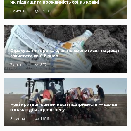
Як підвищити врожайність сої в Україні
6 липня
1 309
Страхування врожаю, як не «молитися» на дощ і
захистити свій бізнес
7 липня
527
Нові критерії критичності підприємств — що це
означає для агробізнесу
8 липня
1 656