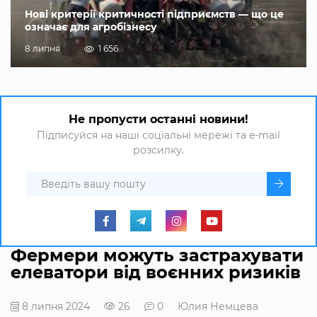
Нові критерії критичності підприємств — що це
означає для агробізнесу
8 липня
1 656
Не пропусти останні новини!
Підписуйся на наші соціальні мережі та e-mail
розсилку.
Фермери можуть застрахувати
елеватори від воєнних ризиків
8 липня 2024
26
0
Юлия Немцева