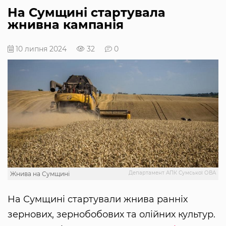
На Сумщині стартувала
жнивна кампанія
10 липня 2024
32
0
Департамент АПК Сумської ОВА
Жнива на Сумщині
На Сумщині стартували жнива ранніх
зернових, зернобобових та олійних культур.