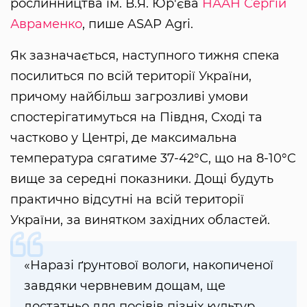
рослинництва ім. В.Я. Юр'єва
НААН
Сергій
Авраменко
, пише ASAP Agri.
Як зазначається, наступного тижня спека
посилиться по всій території України,
причому найбільш загрозливі умови
спостерігатимуться на Півдня, Сході та
частково у Центрі, де максимальна
температура сягатиме 37-42°C, що на 8-10°C
вище за середні показники. Дощі будуть
практично відсутні на всій території
України, за винятком західних областей.
«Наразі ґрунтової вологи, накопиченої
завдяки червневим дощам, ще
достатньо для посівів пізніх культур.