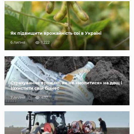
Як підвищити врожайність сої в Україні
6 липня
1 222
Страхування врожаю, як не «молитися» на дощ і
захистити свій бізнес
7 липня
497