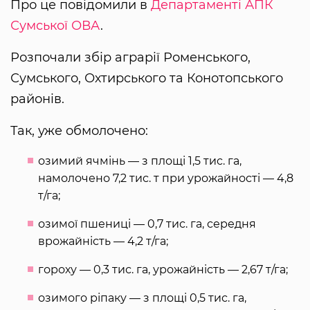
Про це повідомили в
Департаменті АПК
Сумської ОВА
.
Розпочали збір аграрії Роменського,
Сумського, Охтирського та Конотопського
районів.
Так, уже обмолочено:
озимий ячмінь — з площі 1,5 тис. га,
намолочено 7,2 тис. т при урожайності — 4,8
т/га;
озимої пшениці — 0,7 тис. га, середня
врожайність — 4,2 т/га;
гороху — 0,3 тис. га, урожайність — 2,67 т/га;
озимого ріпаку — з площі 0,5 тис. га,