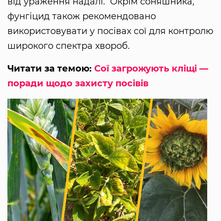
від ураження надалі. Окрім соняшника,
фунгіцид також рекомендовано
використовувати у посівах сої для контролю
широкого спектра хвороб.
Читати за темою:
Сої загрожують кліщі —
поради щодо захисту посівів