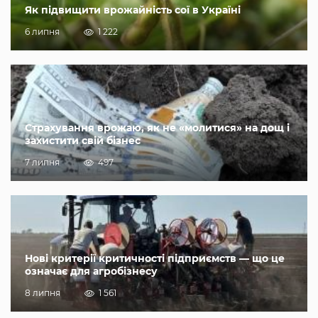
Як підвищити врожайність сої в Україні
6 липня
1 222
Страхування врожаю, як не «молитися» на дощ і
захистити свій бізнес
7 липня
497
Нові критерії критичності підприємств — що це
означає для агробізнесу
8 липня
1 561