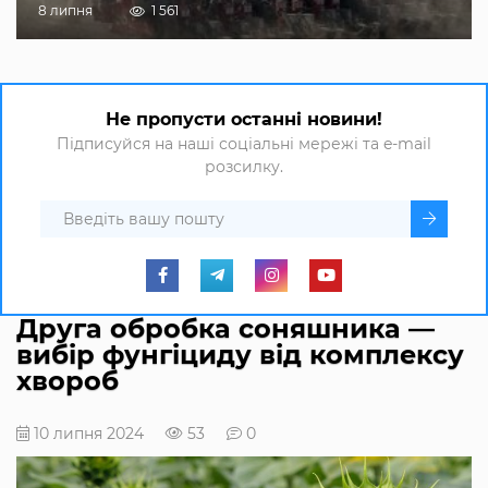
8 липня
1 561
Не пропусти останні новини!
Підписуйся на наші соціальні мережі та e-mail
розсилку.
Друга обробка соняшника —
вибір фунгіциду від комплексу
хвороб
10 липня 2024
53
0