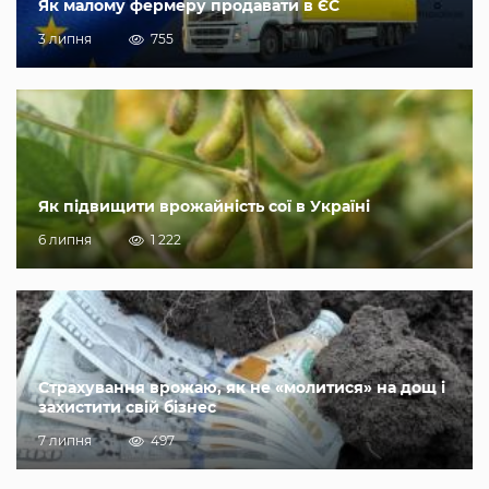
Як малому фермеру продавати в ЄС
3 липня
755
Як підвищити врожайність сої в Україні
6 липня
1 222
Страхування врожаю, як не «молитися» на дощ і
захистити свій бізнес
7 липня
497