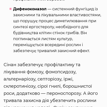
Дифеноконазол
— системний фунгіцид із
захисними та лікувальними властивостями,
що порушує процес диметилювання при
синтезі ергостеролу, необхідного для
будівництва клітин стінок грибів. Він
поглинається листям культур,
переміщується всередині рослин і
забезпечує тривалий захисний ефект.
Сінан забезпечує профілактику та
лікування фомозу, фомопсидозу,
альтернаріозу, септоріозу, іржі,
склеротиніозу, сірої гнилі, борошнистої
роси, додатково — пероноспорозу. А його
тривала захисна дія убезпечить рослини