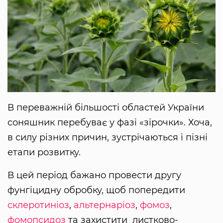
В переважній більшості областей України
соняшник перебуває у фазі «зірочки». Хоча,
в силу різних причин, зустрічаються і пізні
етапи розвитку.
В цей період бажано провести другу
фунгіцидну обробку, щоб попередити
склеротиніоз
,
альтернаріоз
,
фомоз
,
фомопсидоз
та захистити листково-