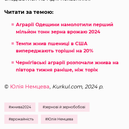
Читати за темою:
Аграрії Одещини намолотили перший
мільйон тонн зерна врожаю 2024
Темпи жнив пшениці в США
випереджають торішні на 20%
Чернігівські аграрії розпочали жнива на
півтора тижня раніше, ніж торік
©
Юлія Немцева
, Kurkul.com, 2024 р.
#жнива2024
#зернові й зернобобові
#врожайність
#Юлія Немцева