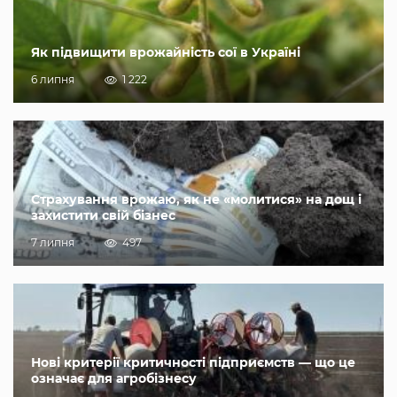
Як підвищити врожайність сої в Україні
6 липня
1 222
Страхування врожаю, як не «молитися» на дощ і
захистити свій бізнес
7 липня
497
Нові критерії критичності підприємств — що це
означає для агробізнесу