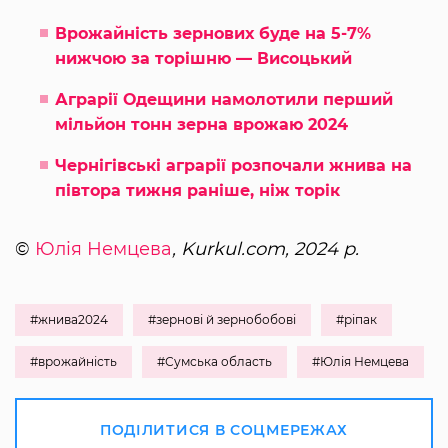
Врожайність зернових буде на 5-7%
нижчою за торішню — Висоцький
Аграрії Одещини намолотили перший
мільйон тонн зерна врожаю 2024
Чернігівські аграрії розпочали жнива на
півтора тижня раніше, ніж торік
©
Юлія Немцева
, Kurkul.com, 2024 р.
#жнива2024
#зернові й зернобобові
#ріпак
#врожайність
#Сумська область
#Юлія Немцева
ПОДІЛИТИСЯ В СОЦМЕРЕЖАХ