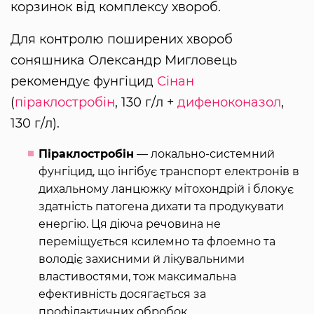
корзинок від комплексу хвороб.
Для контролю поширених хвороб
соняшника Олександр Мигловець
рекомендує фунгіцид
Сінан
(
піраклостробін
, 130 г/л +
дифеноконазол
,
130 г/л).
Піраклостробін
— локально-системний
фунгіцид, що інгібує транспорт електронів в
дихальному ланцюжку мітохондрій і блокує
здатність патогена дихати та продукувати
енергію. Ця діюча речовина не
переміщується ксилемно та флоемно та
володіє захисними й лікувальними
властивостями, тож максимальна
ефективність досягається за
профілактичних обробок.