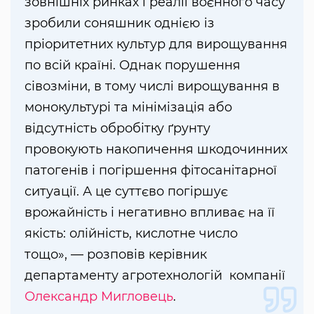
зовнішніх ринках і реалії воєнного часу
зробили соняшник однією із
пріоритетних культур для вирощування
по всій країні. Однак порушення
сівозміни, в тому числі вирощування в
монокультурі та мінімізація або
відсутність обробітку ґрунту
провокують накопичення шкодочинних
патогенів і погіршення фітосанітарної
ситуації. А це суттєво погіршує
врожайність і негативно впливає на її
якість: олійність, кислотне число
тощо», — розповів керівник
департаменту агротехнологій компанії
Олександр Мигловець
.