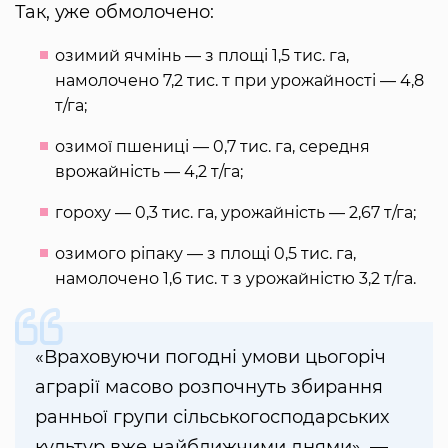
Так, уже обмолочено:
озимий ячмінь — з площі 1,5 тис. га,
намолочено 7,2 тис. т при урожайності — 4,8
т/га;
озимої пшениці — 0,7 тис. га, середня
врожайність — 4,2 т/га;
гороху — 0,3 тис. га, урожайність — 2,67 т/га;
озимого ріпаку — з площі 0,5 тис. га,
намолочено 1,6 тис. т з урожайністю 3,2 т/га.
«Враховуючи погодні умови цьогоріч
аграрії масово розпочнуть збирання
ранньої групи сільськогосподарських
культур вже найближчими днями», —