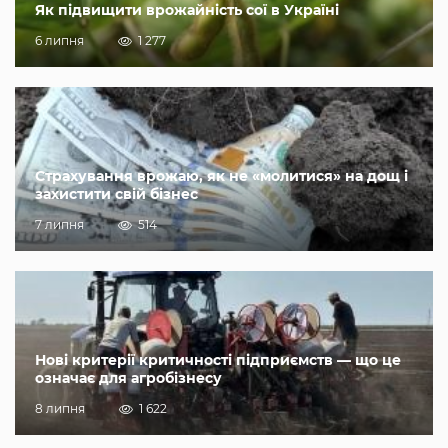
Як підвищити врожайність сої в Україні
6 липня
1 277
Страхування врожаю, як не «молитися» на дощ і
захистити свій бізнес
7 липня
514
Нові критерії критичності підприємств — що це
означає для агробізнесу
8 липня
1 622