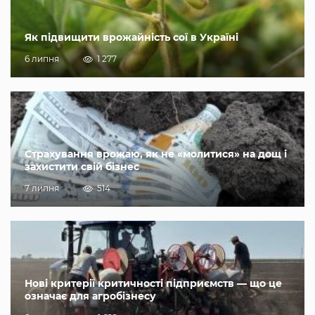
Як підвищити врожайність сої в Україні
6 липня
1 277
Страхування врожаю, як не «молитися» на дощ і
захистити свій бізнес
7 липня
514
Нові критерії критичності підприємств — що це
означає для агробізнесу