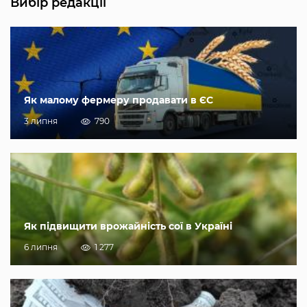
Вибір редакції
Як малому фермеру продавати в ЄС
3 липня
790
Як підвищити врожайність сої в Україні
6 липня
1 277