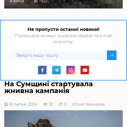
8 липня
1 622
Не пропусти останні новини!
Підписуйся на наші соціальні мережі та e-mail
розсилку.
На Сумщині стартувала
жнивна кампанія
10 липня 2024
32
0
Юлия Немцева