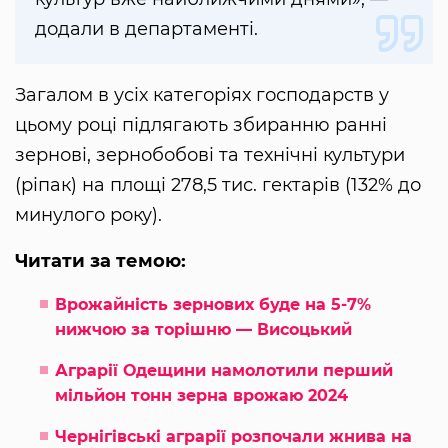
додали в департаменті.
Загалом в усіх категоріях господарств у
цьому році підлягають збиранню ранні
зернові, зернобобові та технічні культури
(ріпак) на площі 278,5 тис. гектарів (132% до
минулого року).
Читати за темою:
Врожайність зернових буде на 5-7%
нижчою за торішню — Висоцький
Аграрії Одещини намолотили перший
мільйон тонн зерна врожаю 2024
Чернігівські аграрії розпочали жнива на