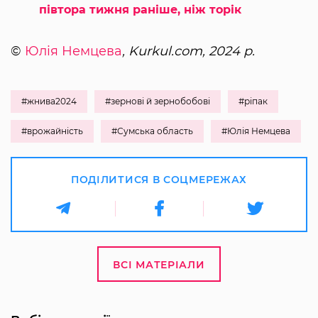
півтора тижня раніше, ніж торік
©
Юлія Немцева
, Kurkul.com, 2024 р.
#жнива2024
#зернові й зернобобові
#ріпак
#врожайність
#Сумська область
#Юлія Немцева
ПОДІЛИТИСЯ В СОЦМЕРЕЖАХ
ВСІ МАТЕРІАЛИ