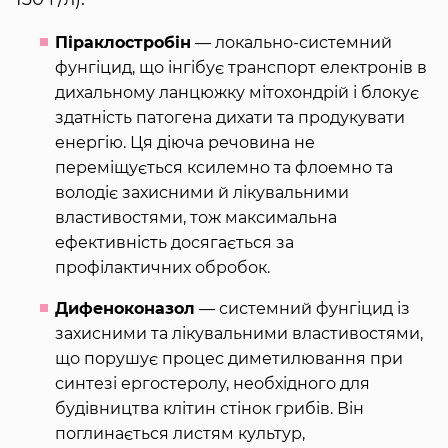
Піраклостробін
— локально-системний
фунгіцид, що інгібує транспорт електронів в
дихальному ланцюжку мітохондрій і блокує
здатність патогена дихати та продукувати
енергію. Ця діюча речовина не
переміщується ксилемно та флоемно та
володіє захисними й лікувальними
властивостями, тож максимальна
ефективність досягається за
профілактичних обробок.
Дифеноконазол
— системний фунгіцид із
захисними та лікувальними властивостями,
що порушує процес диметилювання при
синтезі ергостеролу, необхідного для
будівництва клітин стінок грибів. Він
поглинається листям культур,