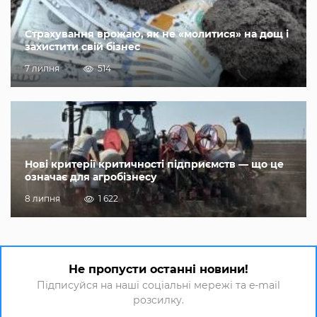
Страхування врожаю, як не «молитися» на дощ і
захистити свій бізнес
7 липня
514
Нові критерії критичності підприємств — що це
означає для агробізнесу
8 липня
1 622
Не пропусти останні новини!
Підписуйся на наші соціальні мережі та e-mail
розсилку.