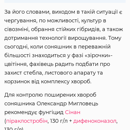
За його словами, виходом в такій ситуації є
чергування, по можливості, культур в
сівозміні, обрання стійких гібридів, а також
дотримання технології вирощування. Тому
сьогодні, коли соняшник в переважній
більшості знаходиться у фазі «зірочки»-
цвітіння, фахівець радить подбати про
захист стебла, листового апарату та
корзинок від комплексу хвороб.
Для контролю поширених хвороб
соняшника Олександр Мигловець
рекомендує фунгіцид
Сінан
(
піраклостробін
, 130 г/л +
дифеноконазол
,
130 г/л).