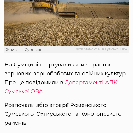
Департамент АПК Сумської ОВА
Жнива на Сумщині
На Сумщині стартували жнива ранніх
зернових, зернобобових та олійних культур.
Про це повідомили в
Департаменті АПК
Сумської ОВА
.
Розпочали збір аграрії Роменського,
Сумського, Охтирського та Конотопського
районів.