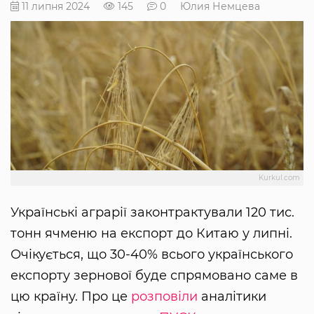
11 липня 2024
145
0
Юлия Немцева
Kurkul.com
Українські аграрії законтрактували 120 тис.
тонн ячменю на експорт до Китаю у липні.
Очікується, що 30-40% всього українського
експорту зернової буде спрямовано саме в
цю країну. Про це
розповіли
аналітики