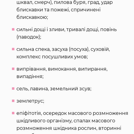
шквал, смерч), пилова буря, град, удар
блискавки та пожежі, спричинені
блискавкою;
сильні дощі і зливи, тривалі дощі, повінь
(паводок);
сильна спека, засуха (посуха), суховій,
комплекс посушливих умов;
випрівання, вимокання, випирання,
випадіння;
сель, лавина, земельний зсув;
землетрус;
епіфітотія, осередок масового розмноження
шкідливого організму, спалах масового
розмноження шкідника рослин, вторинні