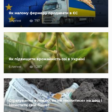
Як малому фермеру продавати в ЄС
3 липня
797
Як підвищити врожайність сої в Україні
6 липня
1 287
Страхування врожаю, як не «молитися» на дощ і
захистити свій бізнес