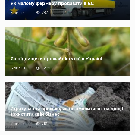
Як малому фермеру продавати в ЄС
3 липня
797
Як підвищити врожайність сої в Україні
6 липня
1 287
Страхування врожаю, як не «молитися» на дощ і
захистити свій бізнес
7 липня
519