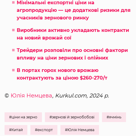
Мінімальні експортні ціни на
агропродукцію — це додаткові ризики для
учасників зернового ринку
Виробники активно укладають контракти
на новий врожай сої
Трейдери розповіли про основні фактори
впливу на ціни зернових і олійних
В портах горох нового врожаю
контрактують за ціною $260-270/т
©
Юлія Немцева
, Kurkul.com, 2024 р.
#ціни на зерно
#зернові й зернобобові
#ячмінь
#Китай
#експорт
#Юлія Немцева