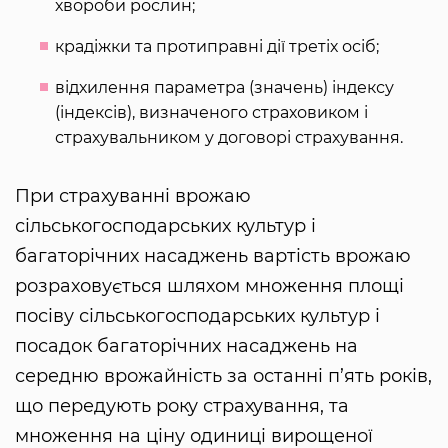
хвороби рослин;
крадіжки та протиправні дії третіх осіб;
відхилення параметра (значень) індексу
(індексів), визначеного страховиком і
страхувальником у договорі страхування.
При страхуванні врожаю
сільськогосподарських культур і
багаторічних насаджень вартість врожаю
розраховується шляхом множення площі
посіву сільськогосподарських культур і
посадок багаторічних насаджень на
середню врожайність за останні п’ять років,
що передують року страхування, та
множення на ціну одиниці вирощеної