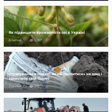
Як підвищити врожайність сої в Україні
6 липня
1 287
Страхування врожаю, як не «молитися» на дощ і
захистити свій бізнес
7 липня
519