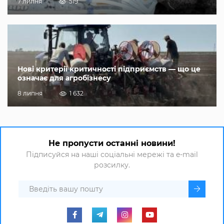
7 липня
519
Нові критерії критичності підприємств — що це
означає для агробізнесу
8 липня
1 632
Не пропусти останні новини!
Підписуйся на наші соціальні мережі та e-mail
розсилку.