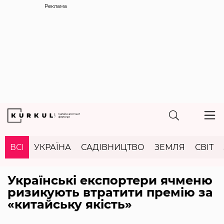
Реклама
ВСІ
УКРАЇНА
САДІВНИЦТВО
ЗЕМЛЯ
СВІТ
Українські експортери ячменю
ризикують втратити премію за
«китайську якість»