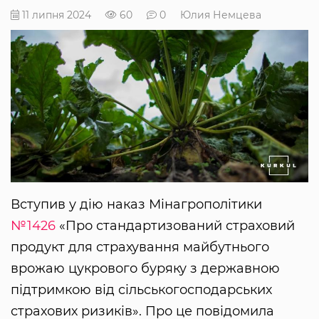
11 липня 2024
60
0
Юлия Немцева
Вступив у дію наказ Мінагрополітики
№1426
«Про стандартизований страховий
продукт для страхування майбутнього
врожаю цукрового буряку з державною
підтримкою від сільськогосподарських
страхових ризиків». Про це повідомила