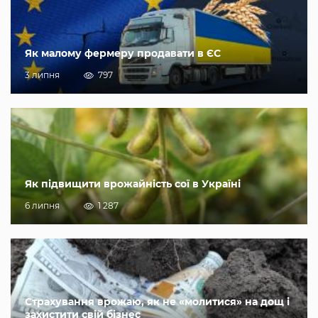
Як малому фермеру продавати в ЄС
3 липня
797
Як підвищити врожайність сої в Україні
6 липня
1 287
Страхування врожаю, як не «молитися» на дощ і
захистити свій бізнес