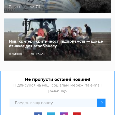
7 липня
519
Нові критерії критичності підприємств — що це
означає для агробізнесу
8 липня
1 632
Не пропусти останні новини!
Підписуйся на наші соціальні мережі та e-mail
розсилку.