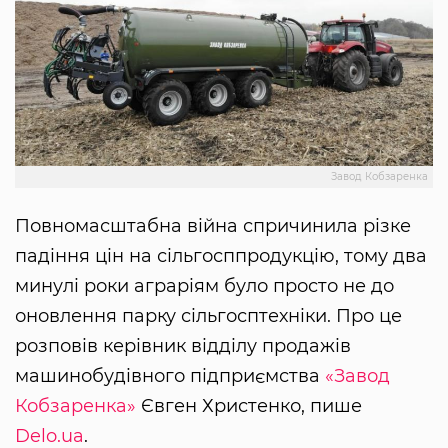
Завод Кобзаренка
Повномасштабна війна спричинила різке
падіння цін на сільгосппродукцію, тому два
минулі роки аграріям було просто не до
оновлення парку сільгосптехніки. Про це
розповів керівник відділу продажів
машинобудівного підприємства
«Завод
Кобзаренка»
Євген Христенко, пише
Delo.ua
.