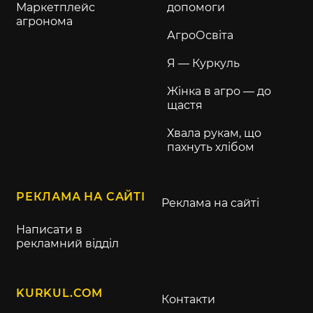
Маркетплейс
допомоги
агронома
АгроОсвіта
Я — Куркуль
Жінка в агро — до
щастя
Хвала рукам, що
пахнуть хлібом
РЕКЛАМА НА САЙТІ
Реклама на сайті
Написати в
рекламний відділ
KURKUL.COM
Контакти