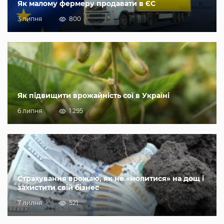
Як малому фермеру продавати в ЄС
3 липня
800
Як підвищити врожайність сої в Україні
6 липня
1 295
Страхування врожаю, як не «молитися» на дощ і
захистити свій бізнес
7 липня
521