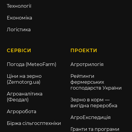
Технології
Економіка
Логістика
СЕРВІСИ
ПРОЕКТИ
Погода (MeteoFarm)
Агротрилогія
Ціни на зерно
Рейтинги
(Zernotorg.ua)
фермерських
господарств України
Агроаналітика
(Феодал)
Зерно в корм —
вигідна переробка
Агроробота
АгроЕкспедиція
Біржа сільгосптехніки
Гранти та програми