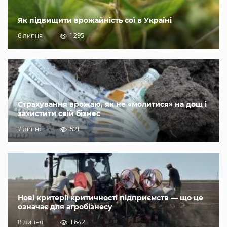
Як підвищити врожайність сої в Україні
6 липня
1 295
Страхування врожаю, як не «молитися» на дощ і
захистити свій бізнес
7 липня
521
Нові критерії критичності підприємств — що це
означає для агробізнесу
8 липня
1 642