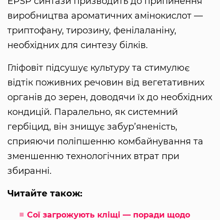
EPSP синтази призводить до припинення
виробництва ароматичних амінокислот —
триптофану, тирозину, фенілаланіну,
необхідних для синтезу білків.
Гліфовіт підсушує культуру та стимулює
відтік поживних речовин від вегетативних
органів до зерен, доводячи їх до необхідних
кондицій. Паралельно, як системний
гербіцид, він знищує забур’яненість,
сприяючи поліпшенню комбайнування та
зменшенню технологічних втрат при
збиранні.
Читайте також:
Сої загрожують кліщі — поради щодо