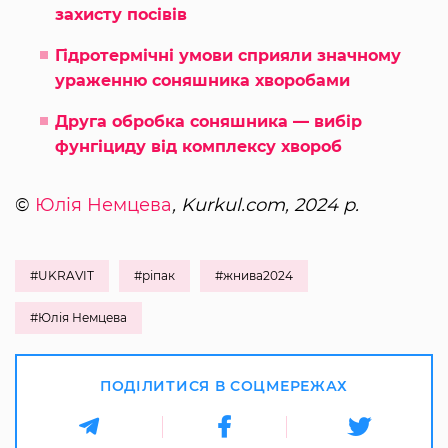
захисту посівів
Гідротермічні умови сприяли значному
ураженню соняшника хворобами
Друга обробка соняшника — вибір
фунгіциду від комплексу хвороб
©
Юлія Немцева
, Kurkul.com, 2024 р.
#UKRAVIT
#ріпак
#жнива2024
#Юлія Немцева
ПОДІЛИТИСЯ В СОЦМЕРЕЖАХ