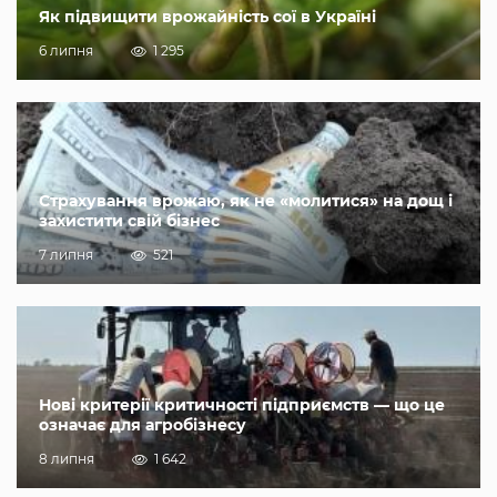
Як підвищити врожайність сої в Україні
6 липня
1 295
Страхування врожаю, як не «молитися» на дощ і
захистити свій бізнес
7 липня
521
Нові критерії критичності підприємств — що це
означає для агробізнесу
8 липня
1 642