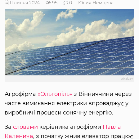
11 липня 2024
95
0
Юлия Немцева
pixabay
Агрофірма
«Ольгопіль»
з Вінниччини через
часте вимикання електрики впроваджує у
виробничі процеси сонячну енергію.
За
словами
керівника агрофірми
Павла
Каленича
, з початку жнив елеватор працює