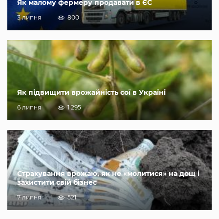
Як малому фермеру продавати в ЄС
3 липня
800
Як підвищити врожайність сої в Україні
6 липня
1 295
Страхування врожаю, як не «молитися» на дощ і
захистити свій бізнес
7 липня
521