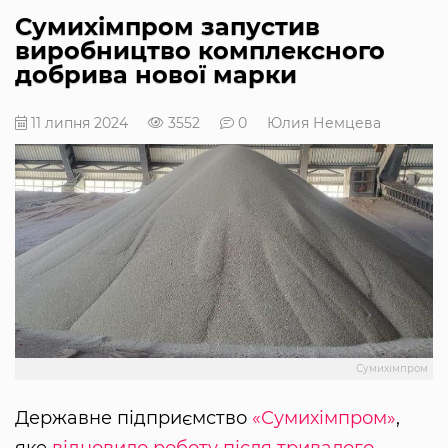
Сумихімпром запустив
виробництво комплексного
добрива нової марки
11 липня 2024
3552
0
Юлия Немцева
Сумихімпром
Державне підприємство
«Сумихімпром»
,
яке
відновило роботу після тривалого