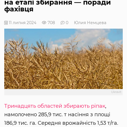
на етапі збирання — поради
фахівця
11 липня 2024
708
0
Юлия Немцева
Ukravit
Тринадцять областей збирають ріпак
,
намолочено 285,9 тис. т насіння з площі
186,9 тис. га. Середня врожайність 1,53 т/га.