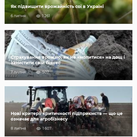
Як підвищити врожайність сої в Україні
6 липня
1 261
Страхування врожаю, як не «молитися» на дощ і
захистити свій бізнес
7 липня
507
Нові критерії критичності підприємств — що це
означає для агробізнесу
8 липня
1 607