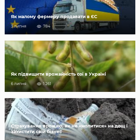
Як малому фермеру продавати в ЄС
3 липня
784
Як підвищити врожайність сої в Україні
6 липня
1 261
Страхування врожаю, як не «молитися» на дощ і
захистити свій бізнес