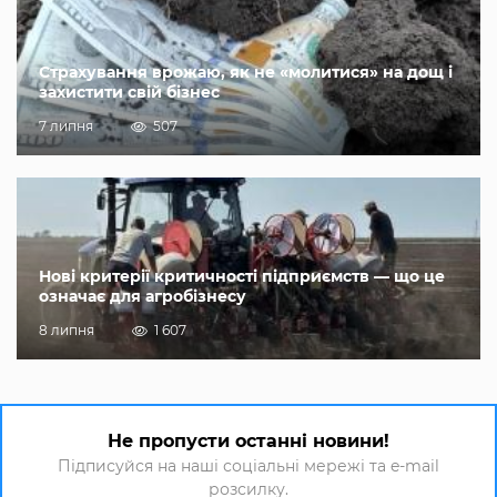
Страхування врожаю, як не «молитися» на дощ і
захистити свій бізнес
7 липня
507
Нові критерії критичності підприємств — що це
означає для агробізнесу
8 липня
1 607
Не пропусти останні новини!
Підписуйся на наші соціальні мережі та e-mail
розсилку.