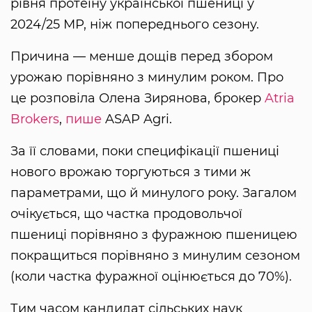
рівня протеїну української пшениці у
2024/25 МР, ніж попереднього сезону.
Причина — менше дощів перед збором
урожаю порівняно з минулим роком. Про
це розповіла Олена Зирянова, брокер
Atria
Brokers
,
пише
ASAP Agri.
За її словами, поки специфікації пшениці
нового врожаю торгуються з тими ж
параметрами, що й минулого року. Загалом
очікується, що частка продовольчої
пшениці порівняно з фуражною пшеницею
покращиться порівняно з минулим сезоном
(коли частка фуражної оцінюється до 70%).
Тим часом кандидат сільських наук