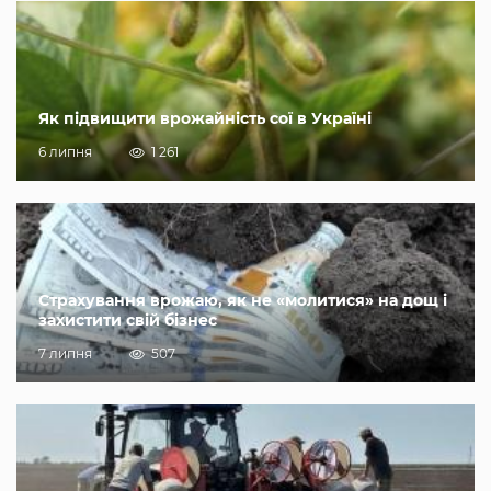
Як підвищити врожайність сої в Україні
6 липня
1 261
Страхування врожаю, як не «молитися» на дощ і
захистити свій бізнес
7 липня
507