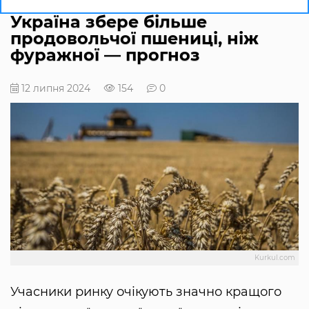
Україна збере більше
продовольчої пшениці, ніж
фуражної — прогноз
12 липня 2024
154
0
Kurkul.com
Учасники ринку очікують значно кращого