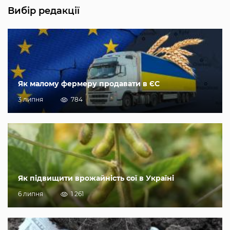
Вибір редакції
Як малому фермеру продавати в ЄС
3 липня
784
Як підвищити врожайність сої в Україні
6 липня
1 261