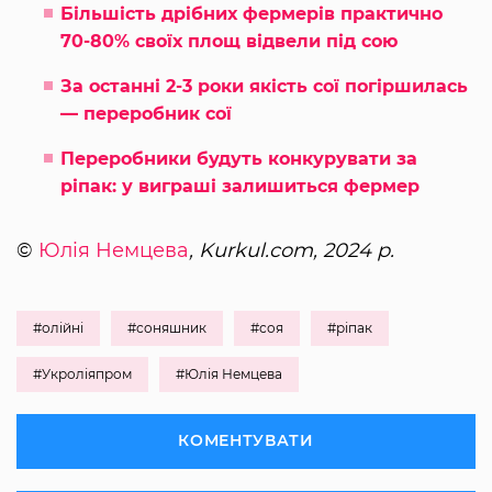
Більшість дрібних фермерів практично
70-80% своїх площ відвели під сою
За останні 2-3 роки якість сої погіршилась
— переробник сої
Переробники будуть конкурувати за
ріпак: у виграші залишиться фермер
©
Юлія Немцева
, Kurkul.com, 2024 р.
#олійні
#соняшник
#соя
#ріпак
#Укроліяпром
#Юлія Немцева
КОМЕНТУВАТИ