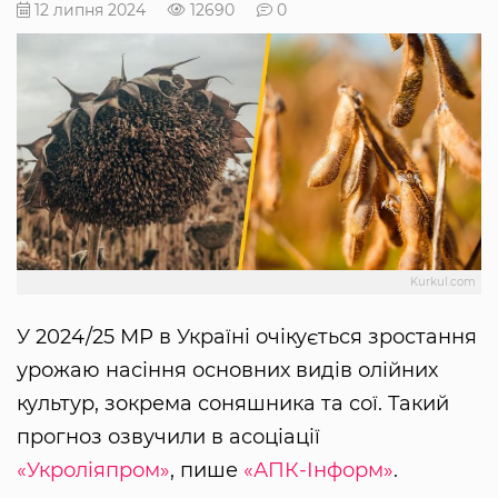
12 липня 2024
12690
0
Kurkul.com
У 2024/25 МР в Україні очікується зростання
урожаю насіння основних видів олійних
культур, зокрема соняшника та сої. Такий
прогноз озвучили в асоціації
«Укроліяпром»
, пише
«АПК-Інформ»
.