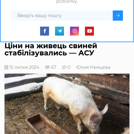
розсилку.
Ціни на живець свиней
стабілізувались — АСУ
15 липня 2024
67
0
Юлия Немцева