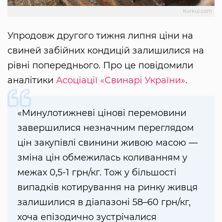
Kurkul.com
Упродовж другого тижня липня ціни на
свиней забійних кондицій залишилися на
рівні попереднього. Про це повідомили
аналітики
Асоціації «Свинарі України»
.
«Минулотижневі цінові перемовини
завершилися незначним переглядом
цін закупівлі свинини живою масою —
зміна цін обмежилась коливанням у
межах 0,5-1 грн/кг. Тож у більшості
випадків котирування на ринку живця
залишилися в діапазоні 58–60 грн/кг,
хоча епізодично зустрічалися