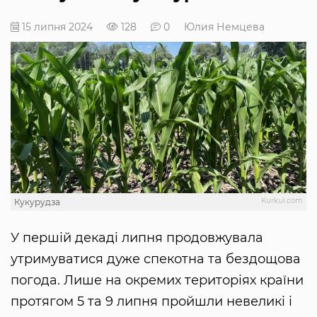
15 липня 2024
128
0
Юлия Немцева
Kurkul.com
Кукурудза
У першій декаді липня продовжувала
утримуватися дуже спекотна та бездощова
погода. Лише на окремих територіях країни
протягом 5 та 9 липня пройшли невеликі і