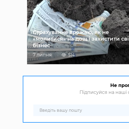
Страхування врожаю, як не
«молитися» на дощ і захистити св
бізнес
7 липня
514
Не про
Підписуйся на наші с