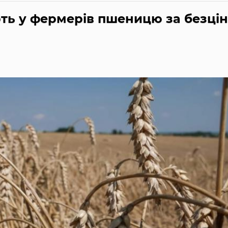
ть у фермерів пшеницю за безці
а