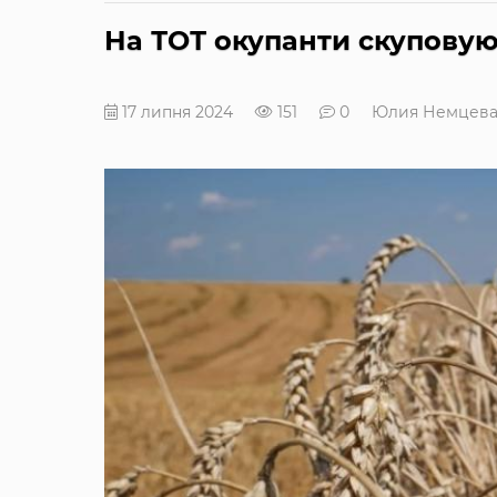
На ТОТ окупанти скуповую
17 липня 2024
151
0
Юлия Немцев