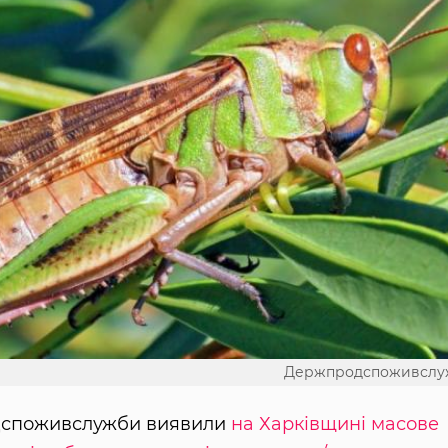
Держпродспоживслу
одспоживслужби виявили
на Харківщині масове