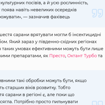
культурних посівів, а й усю рослинність,
у поява навіть невеликих осередків
рожувати», — зазначив фахівець
ашестя сарани врятувати могли б інсектицидні
ом. Який зараз у південно-східних регіонах
в таких умовах ефективними можуть бути лише
акими препаратами, як
Престо
,
Октант Турбо
та
тивними такі обробки можуть бути, якщо
ь старших віків розвитку. Тобто
я сарани в регіоні є, але поки що
осягла. Потрібно просто пильнувати