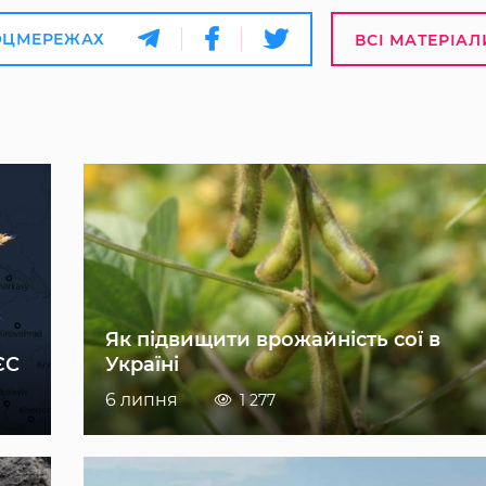
ОЦМЕРЕЖАХ
ВСІ МАТЕРІАЛ
Як підвищити врожайність сої в
ЄС
Україні
6 липня
1 277