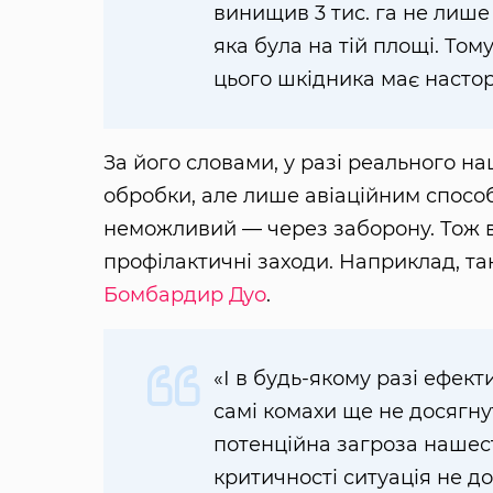
винищив 3 тис. га не лише 
яка була на тій площі. Том
цього шкідника має насто
За його словами, у разі реального н
обробки, але лише авіаційним способ
неможливий — через заборону. Тож 
профілактичні заходи. Наприклад, т
Бомбардир Дуо
.
«І в будь-якому разі ефек
самі комахи ще не досягнут
потенційна загроза нашест
критичності ситуація не д