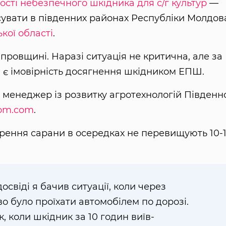
сті небезпечного шкідника для с/г культур
—
сувати в південних районах Республіки Молдов
кої області
.
провщині. Наразі ситуація не критична, але за
і, є імовірність досягнення шкідником ЕПШ.
, менеджер із розвитку агротехнологій Південн
om.com
.
ирення сарани в осередках не перевищують 10-
свіді я бачив ситуації, коли через
 було проїхати автомобілем по дорозі.
к, коли шкідник за 10 годин виїв-