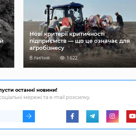
Нові критерії критичності
ій
підприємств — що це означає для
агробізнесу
8 липня
1 622
пусти останні новини!
оціальні мережі та e-mail розсилку.