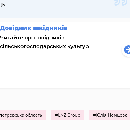
ць.
Довідник шкідників
Читайте про шкідників
сільськогосподарських культур
петровська область
#LNZ Group
#Юлія Немцева