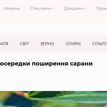
Новини
Спецтеми
Довідник
Прое
МЛЯ
СВІТ
ЗЕРНО
ОЛІЙНІ
СІЛЬГО
 осередки поширення сарани