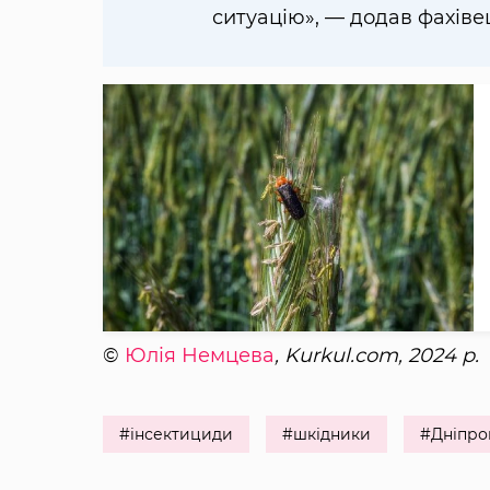
ситуацію», — додав фахіве
©
Юлія Немцева
, Kurkul.com, 2024 р.
#інсектициди
#шкідники
#Дніпро