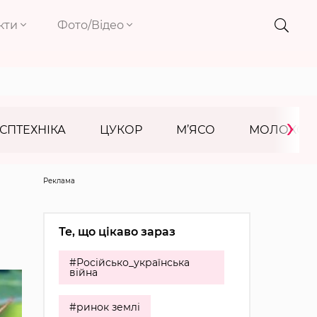
кти
Фото/Відео
›
СПТЕХНІКА
ЦУКОР
М’ЯСО
МОЛОКО
Реклама
Те, що цікаво зараз
#Російсько_українська
війна
#ринок землі