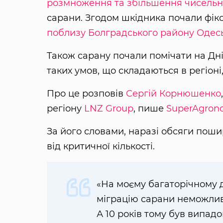
розмноження та збільшення чисельно
сарани. Згодом шкідника почали фік
поблизу Болградського району Одесь
Також сарану почали помічати на Дні
таких умов, що складаються в регіон
Про це розповів
Сергій Корнюшенко
регіону
LNZ Group
, пише
SuperAgron
За його словами, наразі обсяги пош
від критичної кількості.
«На моєму багаторічному до
міграцію сарани неможливо
А 10 років тому був випадо