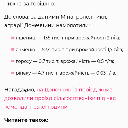
нижча за торішню.
До слова, за даними Мінагрополітики,
аграрії Донеччини намолотили:
пшениці — 135 тис. т при врожайності 2 т/га;
ячменю — 57,4 тис. т при врожайності 1,7 т/га;
гороху — 0,7 тис. т, врожайність — 0,5 т/га;
ріпаку — 4,7 тис. т, врожайність — 0,63 т/га.
Нагадаємо,
на Донеччині в період жнив
дозволили проїзд сільгосптехніки під час
комендантської години
.
Читайте також: