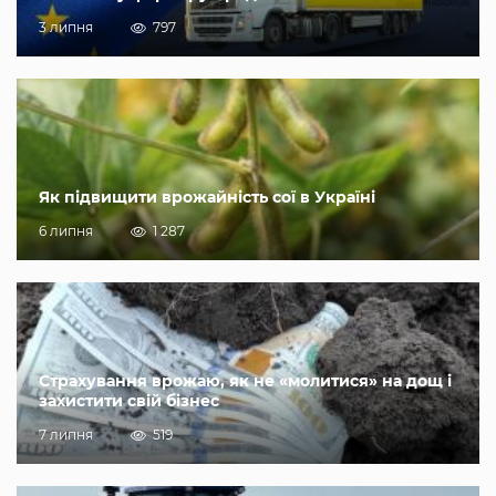
3 липня
797
Як підвищити врожайність сої в Україні
6 липня
1 287
Страхування врожаю, як не «молитися» на дощ і
захистити свій бізнес
7 липня
519