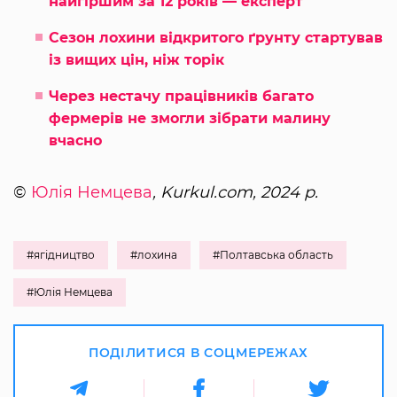
найгіршим за 12 років — експерт
Сезон лохини відкритого ґрунту стартував
із вищих цін, ніж торік
Через нестачу працівників багато
фермерів не змогли зібрати малину
вчасно
©
Юлія Немцева
, Kurkul.com, 2024 р.
#ягідництво
#лохина
#Полтавська область
#Юлія Немцева
ПОДІЛИТИСЯ В СОЦМЕРЕЖАХ