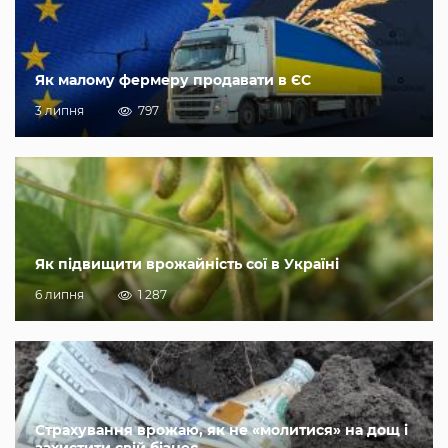
Як малому фермеру продавати в ЄС
3 липня
797
Як підвищити врожайність сої в Україні
6 липня
1 287
Страхування врожаю, як не «молитися» на дощ і
захистити свій бізнес