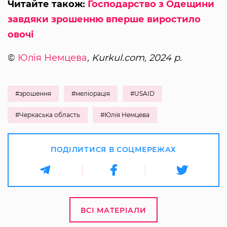
Читайте також:
Господарство з Одещини
завдяки зрошенню вперше виростило
овочі
©
Юлія Немцева
, Kurkul.com, 2024 р.
#зрошення
#меліорація
#USAID
#Черкаська область
#Юлія Немцева
ПОДІЛИТИСЯ В СОЦМЕРЕЖАХ
ВСІ МАТЕРІАЛИ