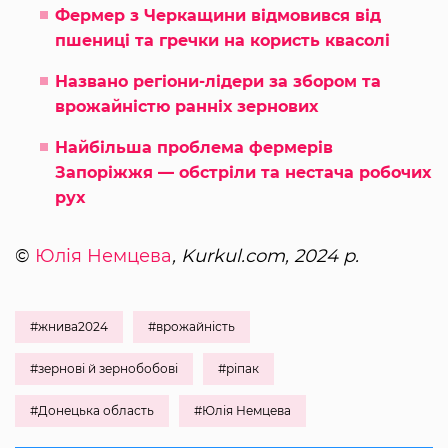
Фермер з Черкащини відмовився від
пшениці та гречки на користь квасолі
Названо регіони-лідери за збором та
врожайністю ранніх зернових
Найбільша проблема фермерів
Запоріжжя — обстріли та нестача робочих
рух
©
Юлія Немцева
, Kurkul.com, 2024 р.
#жнива2024
#врожайність
#зернові й зернобобові
#ріпак
#Донецька область
#Юлія Немцева