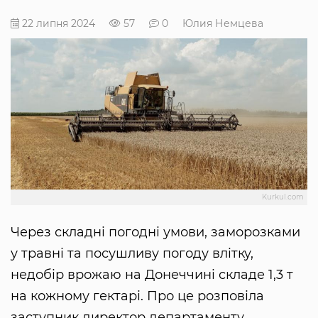
22 липня 2024
57
0
Юлия Немцева
Kurkul.com
Через складні погодні умови, заморозками
у травні та посушливу погоду влітку,
недобір врожаю на Донеччині складе 1,3 т
на кожному гектарі. Про це розповіла
заступник директор департаменту