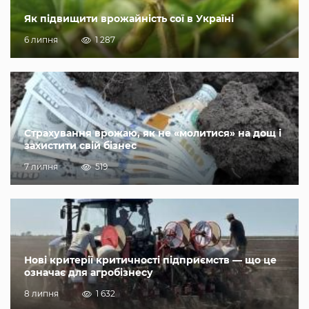
Як підвищити врожайність сої в Україні
6 липня
1 287
Страхування врожаю, як не «молитися» на дощ і
захистити свій бізнес
7 липня
519
Нові критерії критичності підприємств — що це
означає для агробізнесу
8 липня
1 632