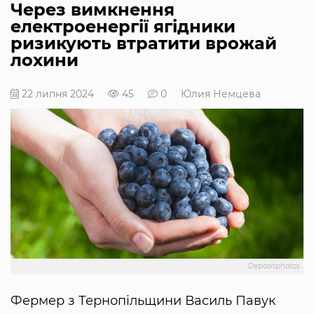
Через вимкнення
електроенергії ягідники
ризикують втратити врожай
лохини
22 липня 2024
45
0
Юлия Немцева
Depositphotos
Фермер з Тернопільщини Василь Павук