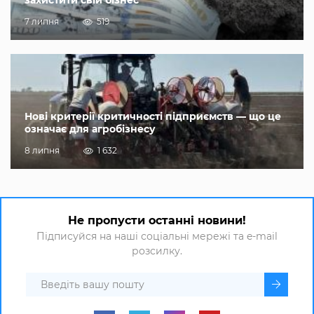
7 липня
519
Нові критерії критичності підприємств — що це
означає для агробізнесу
8 липня
1 632
Не пропусти останні новини!
Підписуйся на наші соціальні мережі та e-mail
розсилку.