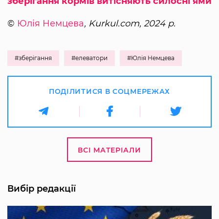
зберігання кормів витісняють силосні ями
©
Юлія Немцева
, Kurkul.com, 2024 р.
#зберігання
#елеватори
#Юлія Немцева
ПОДІЛИТИСЯ В СОЦМЕРЕЖАХ
ВСІ МАТЕРІАЛИ
Вибір редакції