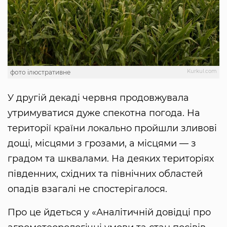
Kurkul.com
фото ілюстративне
У другій декаді червня продовжувала
утримуватися дуже спекотна погода. На
території країни локально пройшли зливові
дощі, місцями з грозами, а місцями — з
градом та шквалами. На деяких територіях
південних, східних та північних областей
опадів взагалі не спостерігалося.
Про це йдеться у «Аналітичній довідці про