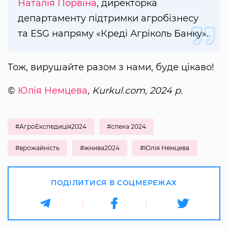
Наталія Порвіна
, директорка
департаменту підтримки агробізнесу
та ESG напряму «Креді Агріколь Банку».
Тож, вирушайте разом з нами, буде цікаво!
©
Юлія Немцева
, Kurkul.com, 2024 р.
#АгроЕкспедиція2024
#спека 2024
#врожайність
#жнива2024
#Юлія Немцева
ПОДІЛИТИСЯ В СОЦМЕРЕЖАХ