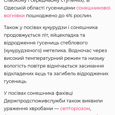
слабкому і середньому ступенях). В
Одеській області гусеницями
соняшникової
вогнівки
пошкоджено до 4% рослин.
Також у посівах кукурудзи і соняшника
продовжується літ, яйцекладка та
відродження гусениць стеблового
(кукурудзяного) метелика. Водночас через
високий температурний режим та низьку
вологість повітря відмічається засихання
відкладених яєць та загибель відроджених
гусениць.
У посівах соняшника фахівці
Держпродспоживслужби також виявили
ураження хвробами —
септоріозом
,