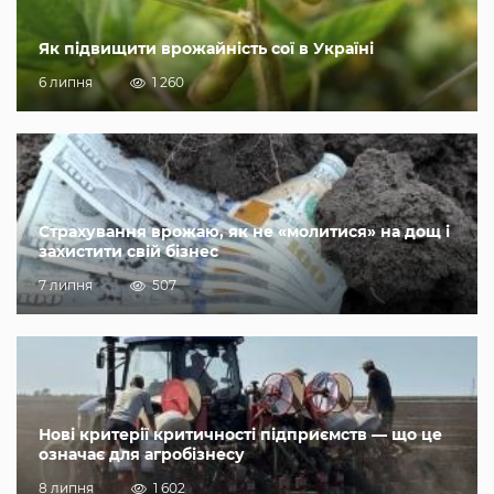
Як підвищити врожайність сої в Україні
6 липня
1 260
Страхування врожаю, як не «молитися» на дощ і
захистити свій бізнес
7 липня
507
Нові критерії критичності підприємств — що це
означає для агробізнесу
8 липня
1 602