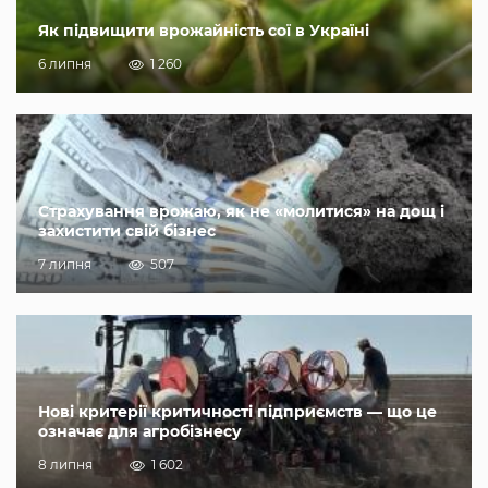
Як підвищити врожайність сої в Україні
6 липня
1 260
Страхування врожаю, як не «молитися» на дощ і
захистити свій бізнес
7 липня
507
Нові критерії критичності підприємств — що це
означає для агробізнесу
8 липня
1 602