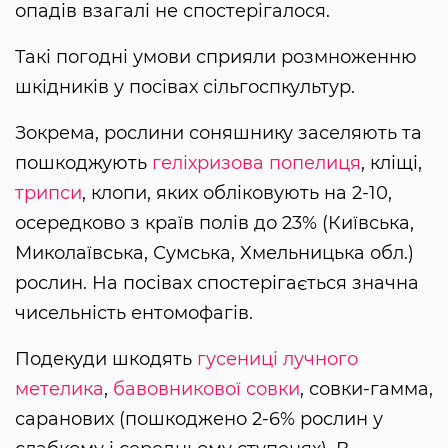
опадів взагалі не спостерігалося.
Такі погодні умови сприяли розмноженню
шкідників у посівах сільгоспкультур.
Зокрема, рослини соняшнику заселяють та
пошкоджують
геліхризова попелиця
, кліщі,
трипси
, клопи, яких обліковують на 2-10,
осередково з країв полів до 23% (Київська,
Миколаївська, Сумська, Хмельницька обл.)
рослин. На посівах спостерігається значна
чисельність ентомофагів.
Подекуди шкодять
гусениці
лучного
метелика
,
бавовникової совки
, совки-гамма,
саранових (пошкоджено 2-6% рослин у