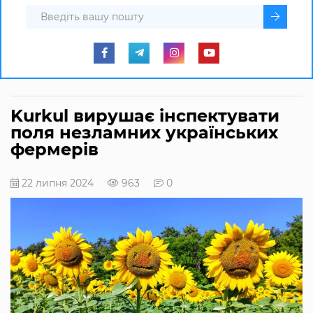
Kurkul вирушає інспектувати
поля незламних українських
фермерів
22 липня 2024
963
0