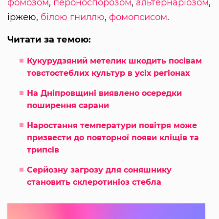
фомозом
,
пероноспорозом
,
альтернаріозом
,
іржею,
білою гниллю
,
фомопсисом
.
Читати за темою:
Кукурудзяний метелик шкодить посівам
товстостеблих культур в усіх регіонах
На Дніпровщині виявлено осередки
поширення сарани
Наростання температури повітря може
призвести до повторної появи кліщів та
трипсів
Серйозну загрозу для соняшнику
становить склеротиніоз стебла