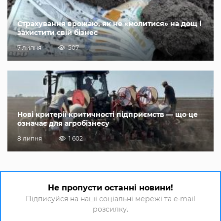
Страхування врожаю, як не «молитися» на дощ і
захистити свій бізнес
7 липня
507
Нові критерії критичності підприємств — що це
означає для агробізнесу
8 липня
1 602
Не пропусти останні новини!
Підписуйся на наші соціальні мережі та e-mail
розсилку.