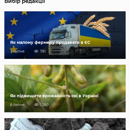
Вибір редакції
Як малому фермеру продавати в ЄС
3 липня
781
Як підвищити врожайність сої в Україні
6 липня
1 260