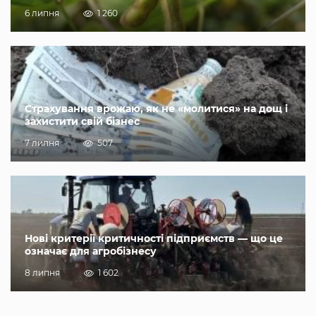
6 липня
1 260
Страхування врожаю, як не «молитися» на дощ і
захистити свій бізнес
7 липня
507
Нові критерії критичності підприємств — що це
означає для агробізнесу
8 липня
1 602