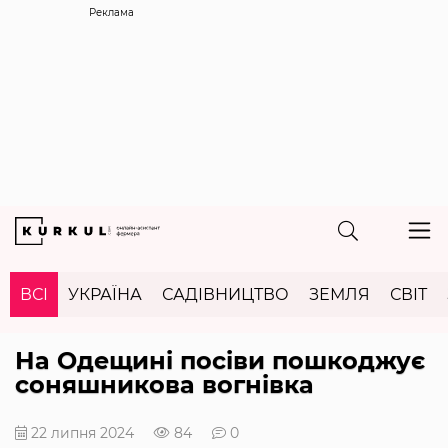
Реклама
ВСІ
УКРАЇНА
САДІВНИЦТВО
ЗЕМЛЯ
СВІТ
На Одещині посіви пошкоджує
соняшникова вогнівка
22 липня 2024
84
0