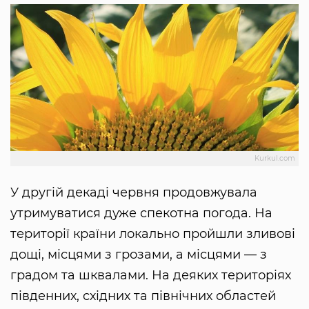
Kurkul.com
У другій декаді червня продовжувала
утримуватися дуже спекотна погода. На
території країни локально пройшли зливові
дощі, місцями з грозами, а місцями — з
градом та шквалами. На деяких територіях
південних, східних та північних областей