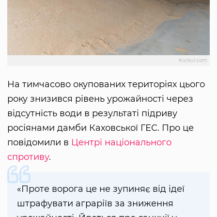
Kurkul.com
На тимчасово окупованих територіях цього
року знизився рівень урожайності через
відсутність води в результаті підриву
росіянами дамби Каховської ГЕС. Про це
повідомили в
Центрі національного
спротиву
.
«Проте ворога це не зупиняє від ідеї
штрафувати аграріїв за зниження