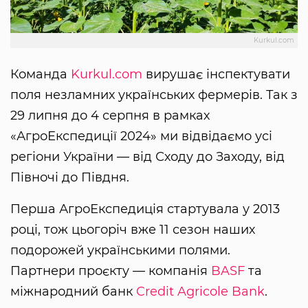
Kurkul.com
Команда
Kurkul.com
вирушає інспектувати
поля незламних українських фермерів. Так з
29 липня до 4 серпня в рамках
«АгроЕкспедиції 2024» ми відвідаємо усі
регіони України — від Сходу до Заходу, від
Півночі до Півдня.
Перша АгроЕкспедиція стартувала у 2013
році, тож цьогоріч вже 11 сезон наших
подорожей українськими полями.
Партнери проєкту — компанія
BASF
та
міжнародний банк
Credit Agricole Bank
.