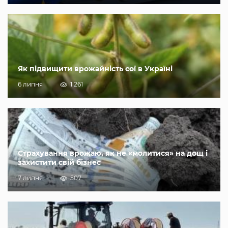
Як підвищити врожайність сої в Україні
6 липня
1 261
Страхування врожаю, як не «молитися» на дощ і
захистити свій бізнес
7 липня
507