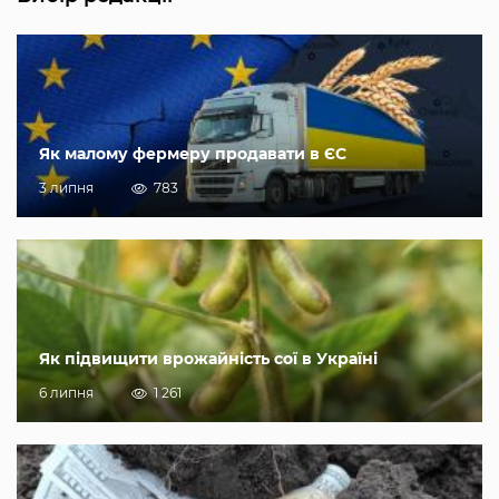
Як малому фермеру продавати в ЄС
3 липня
783
Як підвищити врожайність сої в Україні
6 липня
1 261