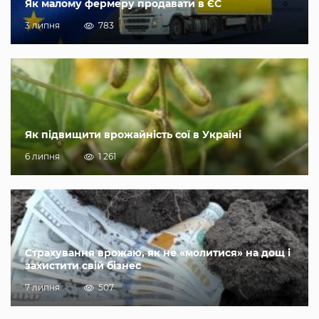
Як малому фермеру продавати в ЄС
3 липня
783
Як підвищити врожайність сої в Україні
6 липня
1 261
Страхування врожаю, як не «молитися» на дощ і
захистити свій бізнес
7 липня
507