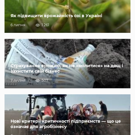
Як підвищити врожайність сої в Україні
6 липня
1 261
Страхування врожаю, як не «молитися» на дощ і
захистити свій бізнес
7 липня
507
Нові критерії критичності підприємств — що це
означає для агробізнесу