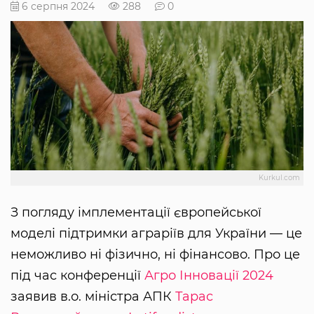
6 серпня 2024
288
0
Kurkul.com
З погляду імплементації європейської
моделі підтримки аграріїв для України — це
неможливо ні фізично, ні фінансово. Про це
під час конференції
Агро Інновації 2024
заявив в.о. міністра АПК
Тарас