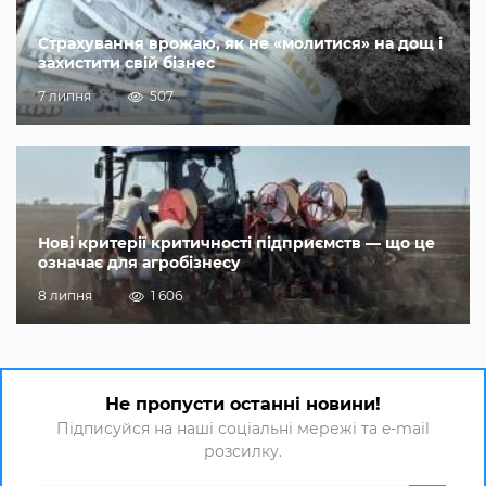
Страхування врожаю, як не «молитися» на дощ і
захистити свій бізнес
7 липня
507
Нові критерії критичності підприємств — що це
означає для агробізнесу
8 липня
1 606
Не пропусти останні новини!
Підписуйся на наші соціальні мережі та e-mail
розсилку.