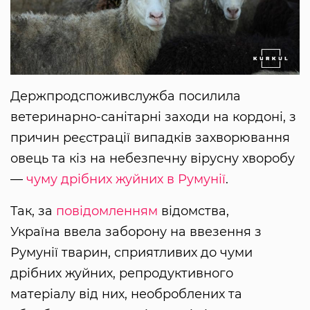
Держпродспоживслужба посилила
ветеринарно-санітарні заходи на кордоні, з
причин реєстрації випадків захворювання
овець та кіз на небезпечну вірусну хворобу
—
чуму дрібних жуйних в Румунії
.
Так, за
повідомленням
відомства,
Україна ввела заборону на ввезення з
Румунії тварин, сприятливих до чуми
дрібних жуйних, репродуктивного
матеріалу від них, необроблених та