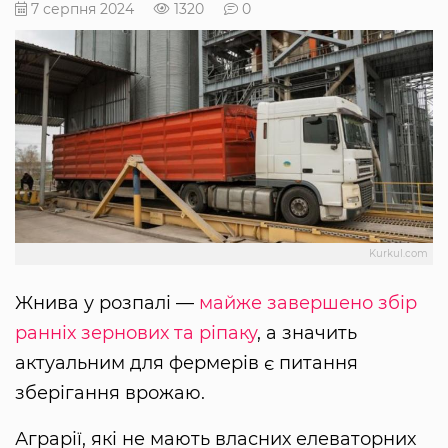
7 серпня 2024
1320
0
Kurkul.com
Жнива у розпалі —
майже завершено збір
ранніх зернових та ріпаку
, а значить
актуальним для фермерів є питання
зберігання врожаю.
Аграрії, які не мають власних елеваторних