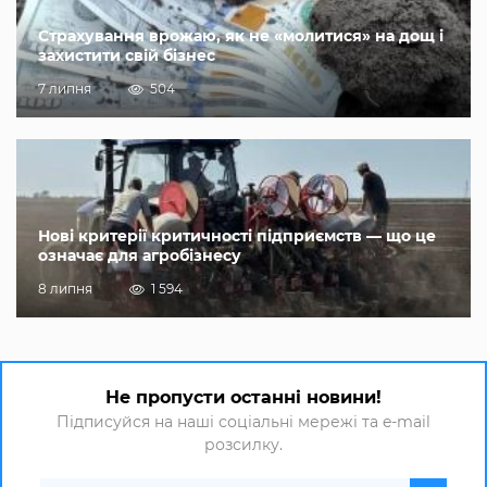
Страхування врожаю, як не «молитися» на дощ і
захистити свій бізнес
7 липня
504
Нові критерії критичності підприємств — що це
означає для агробізнесу
8 липня
1 594
Не пропусти останні новини!
Підписуйся на наші соціальні мережі та e-mail
розсилку.