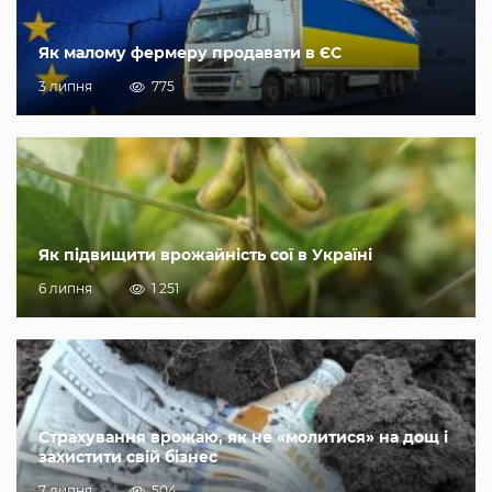
Як малому фермеру продавати в ЄС
3 липня
775
Як підвищити врожайність сої в Україні
6 липня
1 251
Страхування врожаю, як не «молитися» на дощ і
захистити свій бізнес
7 липня
504