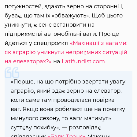
потужностей, здають зерно на сторонні і,
буває, що там їх «обважують». Щоб цього
уникнути, є сенс встановити на
підприємстві автомобільні ваги. Про це
йдеться у спецпроєкті
«Махінації з вагами:
як аграрію уникнути неприємних ситуацій
на елеваторах?»
на
Latifundist.com
.
«Перше, на що потрібно звертати увагу
аграрію, який здає зерно на елеватор,
коли саме там проводилася повірка
ваг. Якщо вона робилася ще на початку
минулого сезону, то ваги матимуть
суттєву похибку», — розповідає
співвласник
«Балк-Транс»
Максим