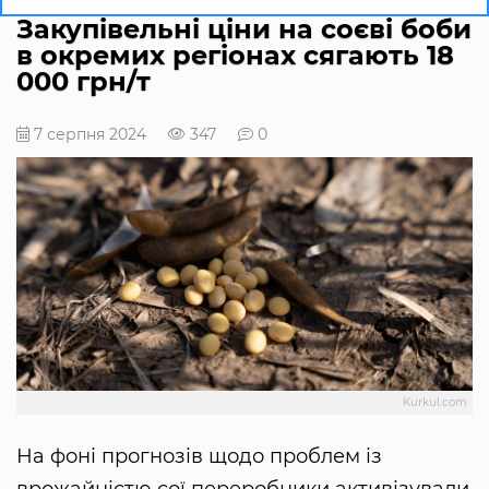
Закупівельні ціни на соєві боби
в окремих регіонах сягають 18
000 грн/т
7 серпня 2024
347
0
Kurkul.com
На фоні прогнозів щодо проблем із
врожайністю сої переробники активізували