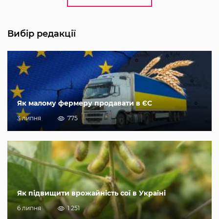
Вибір редакції
Як малому фермеру продавати в ЄС
3 липня
775
Як підвищити врожайність сої в Україні
6 липня
1 251