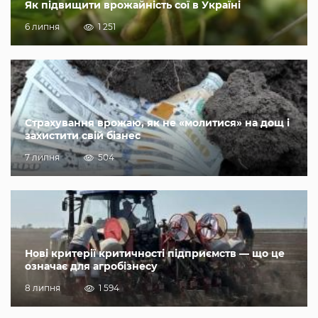
Як підвищити врожайність сої в Україні
6 липня
1 251
Страхування врожаю, як не «молитися» на дощ і
захистити свій бізнес
7 липня
504
Нові критерії критичності підприємств — що це
означає для агробізнесу
8 липня
1 594