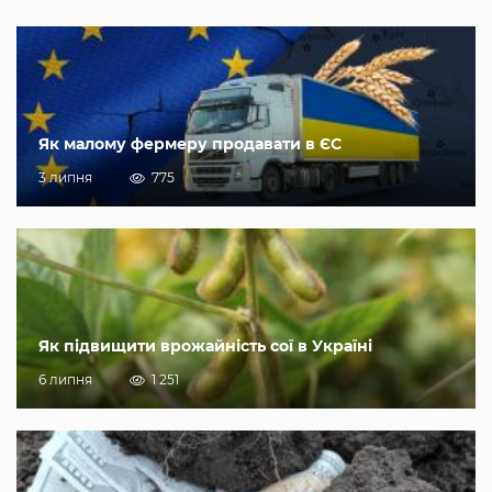
Як малому фермеру продавати в ЄС
3 липня
775
Як підвищити врожайність сої в Україні
6 липня
1 251