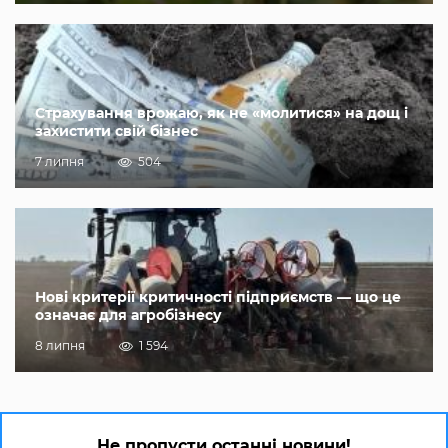
Страхування врожаю, як не «молитися» на дощ і
захистити свій бізнес
7 липня
504
Нові критерії критичності підприємств — що це
означає для агробізнесу
8 липня
1 594
Не пропусти останні новини!