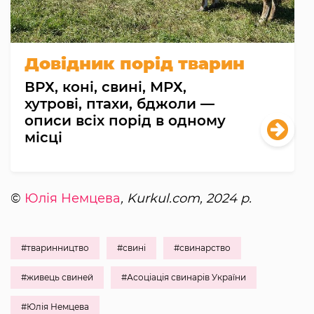
Довідник порід тварин
ВРХ, коні, свині, МРХ,
хутрові, птахи, бджоли —
описи всіх порід в одному
місці
©
Юлія Немцева
, Kurkul.com, 2024 р.
#тваринництво
#свині
#свинарство
#живець свиней
#Асоціація свинарів України
#Юлія Немцева