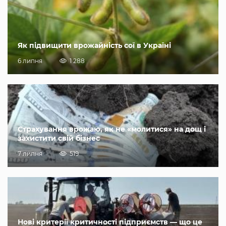
Як підвищити врожайність сої в Україні
6 липня
1 288
Страхування врожаю, як не «молитися» на дощ і
захистити свій бізнес
7 липня
519
Нові критерії критичності підприємств — що це