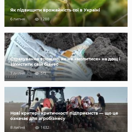
Як підвищити врожайність сої в Україні
6 липня
1 288
Страхування врожаю, як не «молитися» на дощ і
захистити свій бізнес
7 липня
519
Нові критерії критичності підприємств — що це
означає для агробізнесу
8 липня
1 632