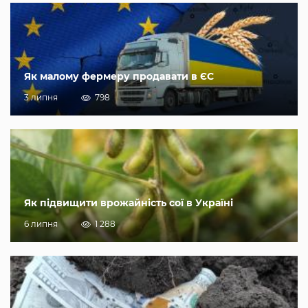
Як малому фермеру продавати в ЄС
3 липня
798
Як підвищити врожайність сої в Україні
6 липня
1 288