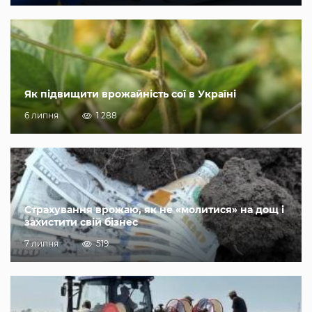
Як підвищити врожайність сої в Україні
6 липня
1 288
Страхування врожаю, як не «молитися» на дощ і
захистити свій бізнес
7 липня
519