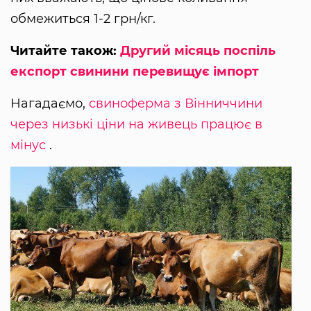
обмежиться 1-2 грн/кг.
Читайте також:
Другий місяць поспіль
експорт свинини перевищує імпорт
Нагадаємо,
свиноферма з Вінниччини
через низькі ціни на живець працює в
мінус
.