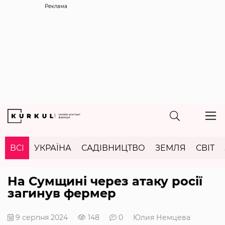
Реклама
ВСІ
УКРАЇНА
САДІВНИЦТВО
ЗЕМЛЯ
СВІТ
На Сумщині через атаку росії
загинув фермер
9 серпня 2024
148
0
Юлия Немцева