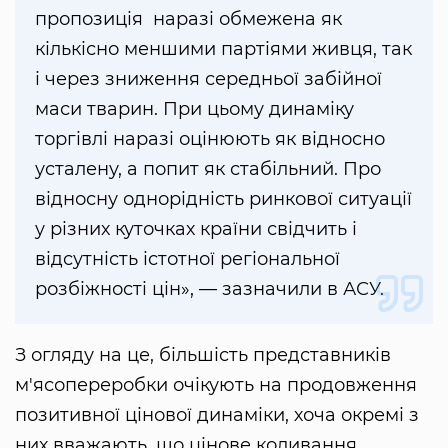
пропозиція наразі обмежена як
кількісно меншими партіями живця, так
і через зниження середньої забійної
маси тварин. При цьому динаміку
торгівлі наразі оцінюють як відносно
усталену, а попит як стабільний. Про
відносну однорідність ринкової ситуації
у різних куточках країни свідчить і
відсутність істотної регіональної
розбіжності цін», — зазначили в АСУ.
З огляду на це, більшість представників
м'ясопереробки очікують на продовження
позитивної цінової динаміки, хоча окремі з
них вважають, що цінове коливання