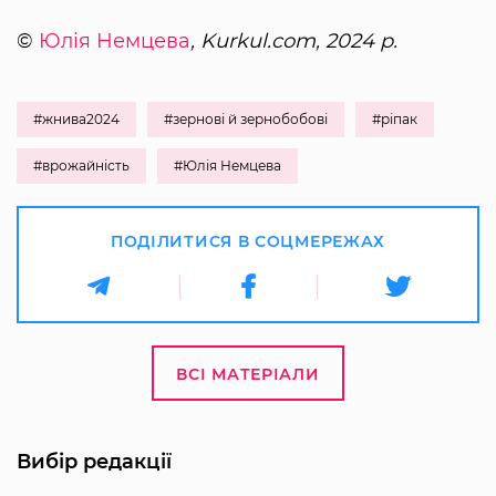
©
Юлія Немцева
, Kurkul.com, 2024 р.
#жнива2024
#зернові й зернобобові
#ріпак
#врожайність
#Юлія Немцева
ПОДІЛИТИСЯ В СОЦМЕРЕЖАХ
ВСІ МАТЕРІАЛИ
Вибір редакції