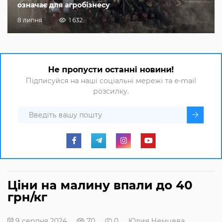
означає для агробізнесу
8 липня
1 632
Не пропусти останні новини!
Підписуйся на наші соціальні мережі та e-mail
розсилку.
Ціни на малину впали до 40
грн/кг
9 серпня 2024
70
0
Юлия Немцева