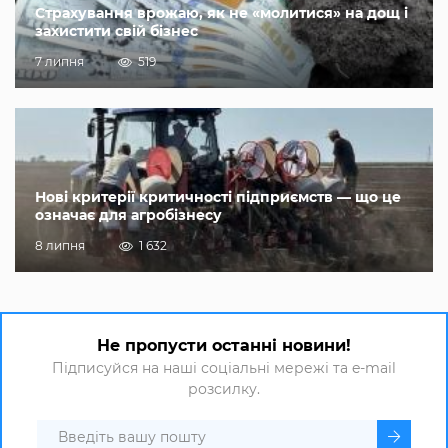
Страхування врожаю, як не «молитися» на дощ і
захистити свій бізнес
7 липня
519
Нові критерії критичності підприємств — що це
означає для агробізнесу
8 липня
1 632
Не пропусти останні новини!
Підписуйся на наші соціальні мережі та e-mail
розсилку.