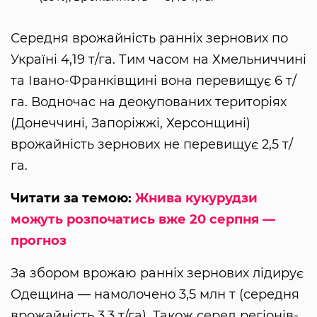
Середня врожайність ранніх зернових по
Україні 4,19 т/га. Тим часом на Хмельниччині
та Івано-Франківщині вона перевищує 6 т/
га. Водночас на деокупованих територіях
(Донеччині, Запоріжжі, Херсонщині)
врожайність зернових не перевищує 2,5 т/
га.
Читати за темою:
Жнива кукурудзи
можуть розпочатись вже 20 серпня —
прогноз
За збором врожаю ранніх зернових лідирує
Одещина — намолочено 3,5 млн т (середня
врожайність 3,3 т/га). Також серед регіонів-