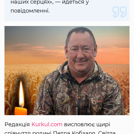
наших серцях», — йдеться у
повідомленні.
Редакція
Kurkul.com
висловлює щирі
співчуття родині Петра Кобзаря. Світла