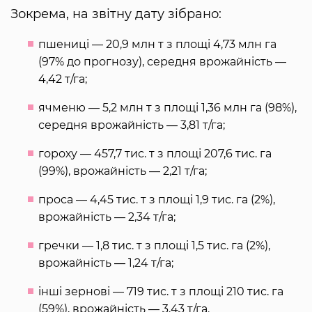
Зокрема, на звітну дату зібрано:
пшениці — 20,9 млн т з площі 4,73 млн га
(97% до прогнозу), середня врожайність —
4,42 т/га;
ячменю — 5,2 млн т з площі 1,36 млн га (98%),
середня врожайність — 3,81 т/га;
гороху — 457,7 тис. т з площі 207,6 тис. га
(99%), врожайність — 2,21 т/га;
проса — 4,45 тис. т з площі 1,9 тис. га (2%),
врожайність — 2,34 т/га;
гречки — 1,8 тис. т з площі 1,5 тис. га (2%),
врожайність — 1,24 т/га;
інші зернові — 719 тис. т з площі 210 тис. га
(59%), врожайність — 3,43 т/га.