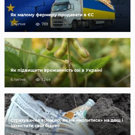
Як малому фермеру продавати в ЄС
3 липня
769
Як підвищити врожайність сої в Україні
6 липня
1 244
Страхування врожаю, як не «молитися» на дощ і
захистити свій бізнес
7 липня
502