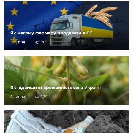
Як малому фермеру продавати в ЄС
3 липня
769
Як підвищити врожайність сої в Україні
6 липня
1 244