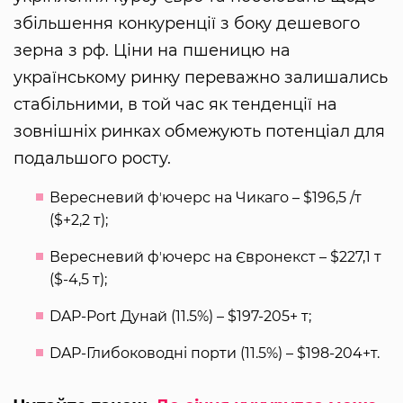
збільшення конкуренції з боку дешевого
зерна з рф. Ціни на пшеницю на
українському ринку переважно залишались
стабільними, в той час як тенденції на
зовнішніх ринках обмежують потенціал для
подальшого росту.
Вересневий фʼючерс на Чикаго – $196,5 /т
($+2,2 т);
Вересневий фʼючерс на Євронекст – $227,1 т
($-4,5 т);
DAP-Port Дунай (11.5%) – $197-205+ т;
DAP-Глибоководні порти (11.5%) – $198-204+т.