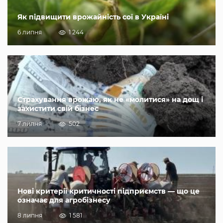
Як підвищити врожайність сої в Україні
6 липня
1 244
Страхування врожаю, як не «молитися» на дощ і
захистити свій бізнес
7 липня
502
Нові критерії критичності підприємств — що це
означає для агробізнесу
8 липня
1 581