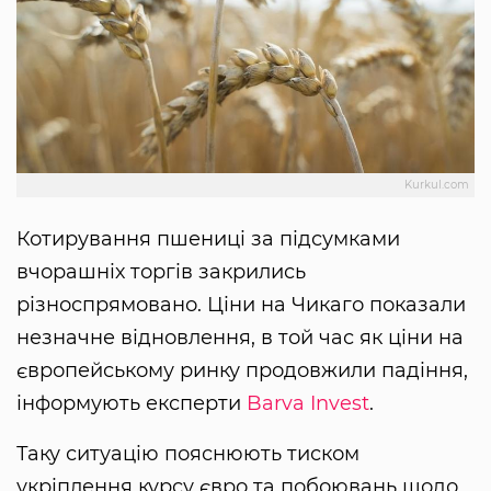
Kurkul.com
Котирування пшениці за підсумками
вчорашніх торгів закрились
різноспрямовано. Ціни на Чикаго показали
незначне відновлення, в той час як ціни на
європейському ринку продовжили падіння,
інформують експерти
Barva Invest
.
Таку ситуацію пояснюють тиском
укріплення курсу євро та побоювань щодо