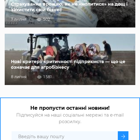
Страхування врожаю, як не «молитися» на дощ і
захистити свій бізнес
7 липня
502
Нові критерії критичності підприємств — що це
означає для агробізнесу
8 липня
1 581
Не пропусти останні новини!
Підписуйся на наші соціальні мережі та e-mail
розсилку.