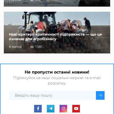
Нові критерії критичності підприємств — що це
означає для агробізнесу
8 липня
1 581
Не пропусти останні новини!
Підписуйся на наші соціальні мережі та e-mail
розсилку.