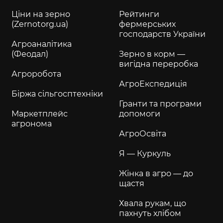
Ціни на зерно
Рейтинги
(Zernotorg.ua)
фермерських
господарств України
Агроаналітика
(Феодал)
Зерно в корм —
вигідна переробка
Агроробота
АгроЕкспедиція
Біржа сільгосптехніки
Гранти та програми
Маркетплейс
допомоги
агронома
АгроОсвіта
Я — Куркуль
Жінка в агро — до
щастя
Хвала рукам, що
пахнуть хлібом