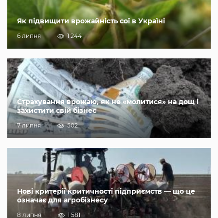
Як підвищити врожайність сої в Україні
6 липня
1 244
Страхування врожаю, як не «молитися» на дощ і
захистити свій бізнес
7 липня
502
Нові критерії критичності підприємств — що це
означає для агробізнесу
8 липня
1 581