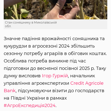
Стан соняшнику в Миколаївській
обл.
Значне падіння врожайності соняшника та
кукурудзи в агросезоні 2024 збільшить
сезонну потребу аграріїв в обігових коштах.
Особлива потреба виникне під час
підготовки до весняної посівної 2025 р. Таку
думку висловив
Ігор Гуржій
, начальник
управління агроекспертизи
Credit Agricole
Bank
, підсумовуючи візити до господарств
на Півдні України в рамках
#АгроЕкспедиція2024
.