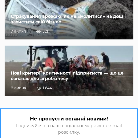
Страхування врожаю, як не «молитися» на дощ і
захистити свій бізнес
7 липня
521
Нові критерії критичності підприємств — що це
означає для агробізнесу
8 липня
1 644
Не пропусти останні новини!
Підписуйся на наші соціальні мережі та e-mail
розсилку.