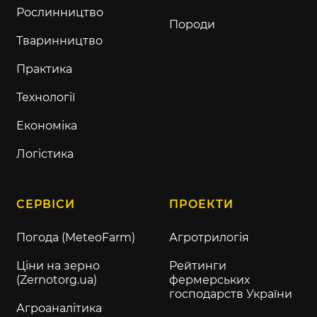
Рослинництво
Породи
Тваринництво
Практика
Технології
Економіка
Логістика
СЕРВІСИ
ПРОЕКТИ
Погода (MeteoFarm)
Агротрилогія
Ціни на зерно
Рейтинги
(Zernotorg.ua)
фермерських
господарств України
Агроаналітика