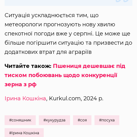
Ситуація ускладнюється тим, що
метеорологи прогнозують нову хвилю
спекотної погоди вже у серпні. Це може ще
більше погіршити ситуацію та призвести до
додаткових втрат для аграріїв
Читайте також:
Пшениця дешевшає під
тиском побоювань щодо конкуренції
зерна з рф
Ірина Кошкіна
, Kurkul.com, 2024 р.
#соняшник
#кукурудза
#соя
#посуха
#Ірина Кошкіна