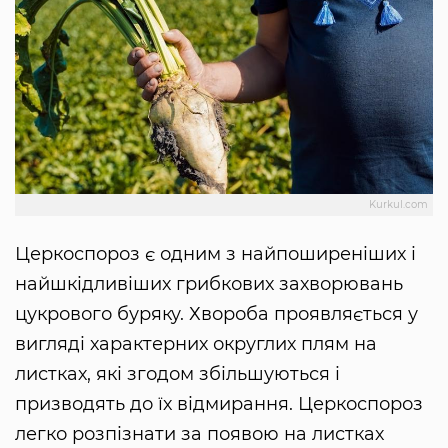
Kurkul.com
Церкоспороз є одним з найпоширеніших і
найшкідливіших грибкових захворювань
цукрового буряку. Хвороба проявляється у
вигляді характерних округлих плям на
листках, які згодом збільшуються і
призводять до їх відмирання. Церкоспороз
легко розпізнати за появою на листках