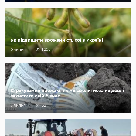
Як підвищити врожайність сої в Україні
6 липня
1 298
Страхування врожаю, як не «молитися» на дощ і
захистити свій бізнес
7 липня
521