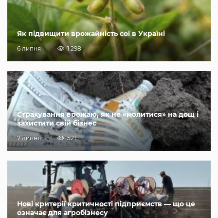
Як підвищити врожайність сої в Україні
6 липня
1 298
Страхування врожаю, як не «молитися» на дощ і
захистити свій бізнес
7 липня
521
Нові критерії критичності підприємств — що це
означає для агробізнесу