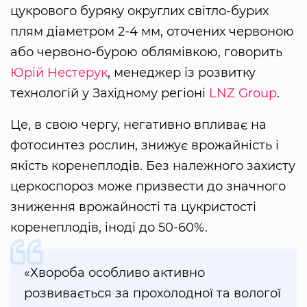
цукрового буряку округлих світло-бурих
плям діаметром 2-4 мм, оточених червоною
або червоно-бурою облямівкою, говорить
Юрій Нестерук
, менеджер із розвитку
технологій у Західному регіоні
LNZ Group
.
Це, в свою чергу, негативно впливає на
фотосинтез рослин, знижує врожайність і
якість коренеплодів. Без належного захисту
церкоспороз може призвести до значного
зниження врожайності та цукристості
коренеплодів, іноді до 50-60%.
«Хвороба особливо активно
розвивається за прохолодної та вологої