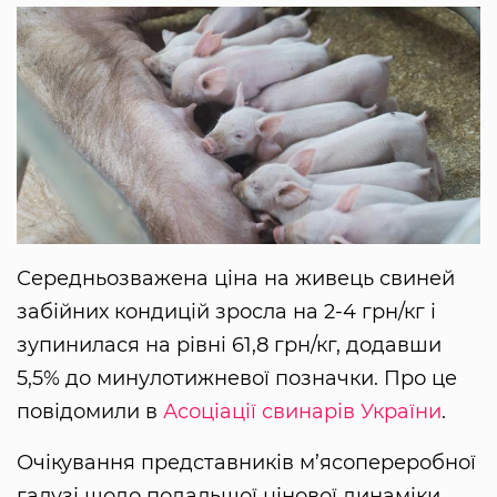
Середньозважена ціна на живець свиней
забійних кондицій зросла на 2-4 грн/кг і
зупинилася на рівні 61,8 грн/кг, додавши
5,5% до минулотижневої позначки. Про це
повідомили в
Асоціації свинарів України
.
Очікування представників м’ясопереробної
галузі щодо подальшої цінової динаміки