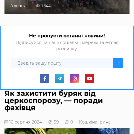
8 липня
1 644
Не пропусти останні новини!
Підписуйся на наші соціальні мережі та e-mail
розсилку.
Як захистити буряк від
церкоспорозу, — поради
фахівця
16 серпня 2024
59
0
Кошкіна Ірина