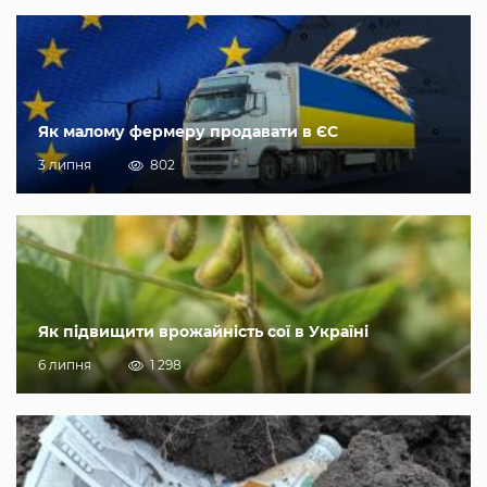
Як малому фермеру продавати в ЄС
3 липня
802
Як підвищити врожайність сої в Україні
6 липня
1 298