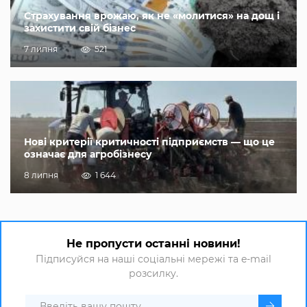
Страхування врожаю, як не «молитися» на дощ і
захистити свій бізнес
7 липня
521
Нові критерії критичності підприємств — що це
означає для агробізнесу
8 липня
1 644
Не пропусти останні новини!
Підписуйся на наші соціальні мережі та e-mail
розсилку.