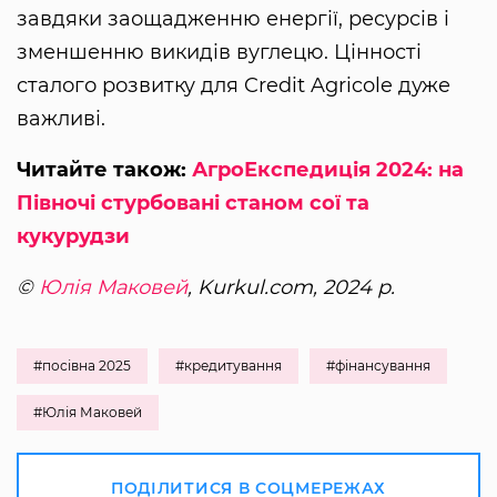
завдяки заощадженню енергії, ресурсів і
зменшенню викидів вуглецю. Цінності
сталого розвитку для Credit Agricole дуже
важливі.
Читайте також:
АгроЕкспедиція 2024: на
Півночі стурбовані станом сої та
кукурудзи
©
Юлія Маковей
, Kurkul.com, 2024 р.
#посівна 2025
#кредитування
#фінансування
#Юлія Маковей
ПОДІЛИТИСЯ В СОЦМЕРЕЖАХ