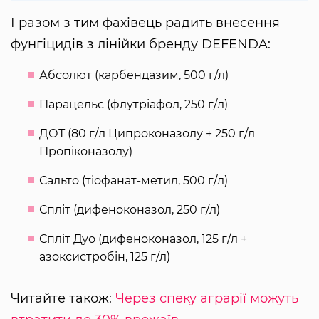
І разом з тим фахівець радить внесення
фунгіцидів з лінійки бренду DEFENDA:
Абсолют (карбендазим, 500 г/л)
Парацельс (флутріафол, 250 г/л)
ДОТ (80 г/л Ципроконазолу + 250 г/л
Пропіконазолу)
Сальто (тіофанат-метил, 500 г/л)
Спліт (дифеноконазол, 250 г/л)
Спліт Дуо (дифеноконазол, 125 г/л +
азоксистробін, 125 г/л)
Читайте також:
Через спеку аграрії можуть