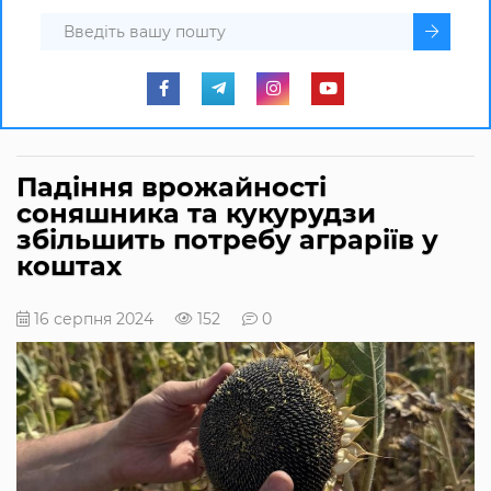
Падіння врожайності
соняшника та кукурудзи
збільшить потребу аграріїв у
коштах
16 серпня 2024
152
0