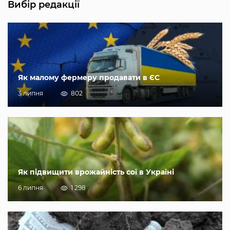
Вибір редакції
Як малому фермеру продавати в ЄС
3 липня
802
Як підвищити врожайність сої в Україні
6 липня
1 298