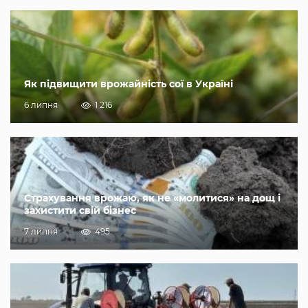
Як підвищити врожайність сої в Україні
6 липня
1 216
Страхування врожаю, як не «молитися» на дощ і
захистити свій бізнес
7 липня
495