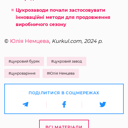
Цукрозаводи почали застосовувати
інноваційні методи для продовження
виробничого сезону
©
Юлія Немцева
, Kurkul.com, 2024 р.
#цукровий буряк
#цукровий завод
#цукроваріння
#Юлія Немцева
ПОДІЛИТИСЯ В СОЦМЕРЕЖАХ
ВСІ МАТЕРІАЛИ