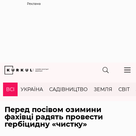
Реклама
ВСІ
УКРАЇНА
САДІВНИЦТВО
ЗЕМЛЯ
СВІТ
Перед посівом озимини
фахівці радять провести
гербіцидну «чистку»