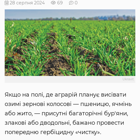
28 серпня 2024
69
0
Ukravit
Якщо на полі, де аграрій планує висівати
озимі зернові колосові — пшеницю, ячмінь
або жито, — присутні багаторічні бур'яни,
злакові або дводольні, бажано провести
попередню гербіцидну «чистку».