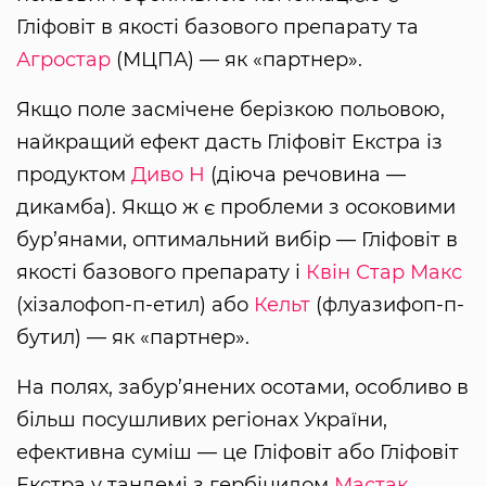
Гліфовіт в якості базового препарату та
Агростар
(МЦПА) — як «партнер».
Якщо поле засмічене берізкою польовою,
найкращий ефект дасть Гліфовіт Екстра із
продуктом
Диво Н
(діюча речовина —
дикамба). Якщо ж є проблеми з осоковими
бур’янами, оптимальний вибір — Гліфовіт в
якості базового препарату і
Квін Стар Макс
(хізалофоп-п-етил) або
Кельт
(флуазифоп-п-
бутил) — як «партнер».
На полях, забур’янених осотами, особливо в
більш посушливих регіонах України,
ефективна суміш — це Гліфовіт або Гліфовіт
Екстра у тандемі з гербіцидом
Мастак