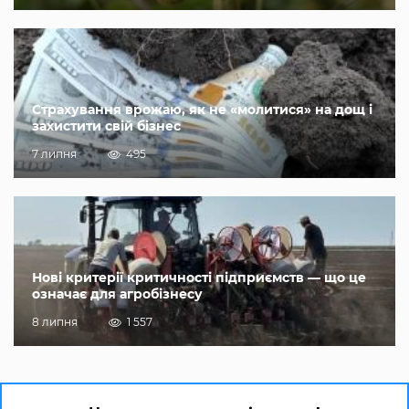
Страхування врожаю, як не «молитися» на дощ і
захистити свій бізнес
7 липня
495
Нові критерії критичності підприємств — що це
означає для агробізнесу
8 липня
1 557