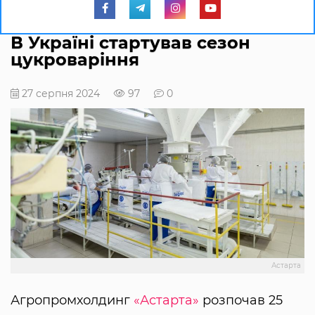
В Україні стартував сезон
цукроваріння
27 серпня 2024
97
0
Астарта
Агропромхолдинг
«Астарта»
розпочав 25