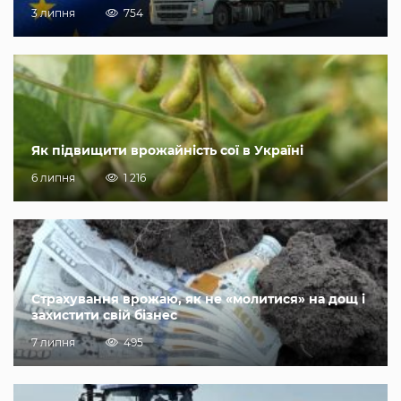
3 липня
754
Як підвищити врожайність сої в Україні
6 липня
1 216
Страхування врожаю, як не «молитися» на дощ і
захистити свій бізнес
7 липня
495