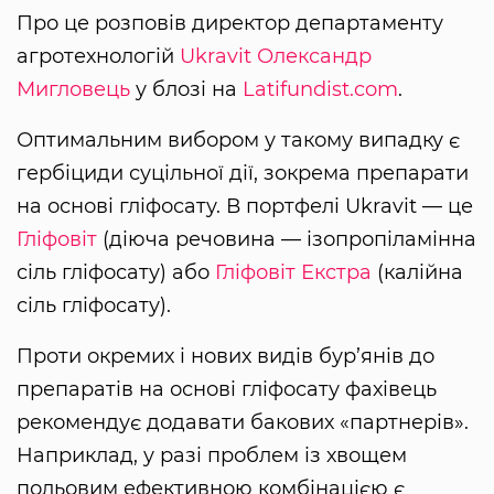
Про це розповів директор департаменту
агротехнологій
Ukravit
Олександр
Мигловець
у блозі на
Latifundist.com
.
Оптимальним вибором у такому випадку є
гербіциди суцільної дії, зокрема препарати
на основі гліфосату. В портфелі Ukravit — це
Гліфовіт
(діюча речовина — ізопропіламінна
сіль гліфосату) або
Гліфовіт Екстра
(калійна
сіль гліфосату).
Проти окремих і нових видів бур’янів до
препаратів на основі гліфосату фахівець
рекомендує додавати бакових «партнерів».
Наприклад, у разі проблем із хвощем
польовим ефективною комбінацією є