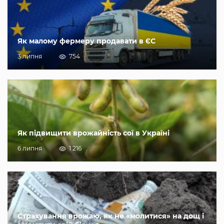
Як малому фермеру продавати в ЄС
3 липня
754
Як підвищити врожайність сої в Україні
6 липня
1 216
Страхування врожаю, як не «молитися» на дощ і