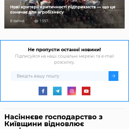
Нові критерії критичності підприємств — що це
означає для агробізнесу
8 липня
1 557
Не пропусти останні новини!
Підписуйся на наші соціальні мережі та e-mail
розсилку.
Насіннєве господарство з
Київщини відновлює