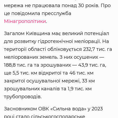
мережа не працювала понад 30 років. Про
це повідомила пресслужба
Мінагрополітики
.
Загалом Київщина має великий потенціал
для розвитку гідротехнічної меліорації. На
території області обліковується 232,7 тис. га
меліорованих земель. З них осушених —
188,8 тис. га та зрошуваних — 43,9 тис. га,
ще 5,5 тис. км відкритої та 46 тис. км
закритої осушувальної мережі, 33 км
зрошувальних каналів та 1,9 тис. км
трубопроводів.
Засновником ОВК «Сильна вода» у 2023
році стало сільськогосподарське