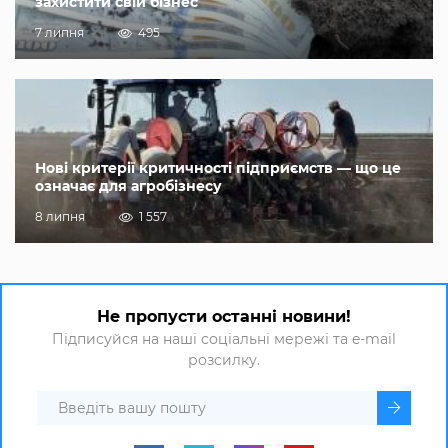
захистити свій бізнес
7 липня
495
Нові критерії критичності підприємств — що це
означає для агробізнесу
8 липня
1 557
Не пропусти останні новини!
Підписуйся на наші соціальні мережі та e-mail
розсилку.