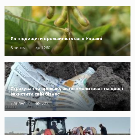
Як підвищити врожайність сої в Україні
6 липня
1 260
Страхування врожаю, як не «молитися» на дощ і
захистити свій бізнес
7 липня
507