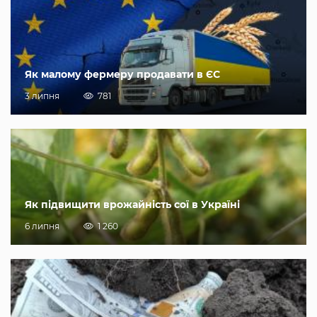
Як малому фермеру продавати в ЄС
3 липня
781
Як підвищити врожайність сої в Україні
6 липня
1 260