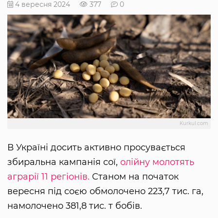
4 вересня 2024
377
0
Kurkul.com
В Україні досить активно просувається
збиральна кампанія сої,
олійну молотять
аграрії 11 регіонів.
Станом на початок
вересня під соєю обмолочено 223,7 тис. га,
намолочено 381,8 тис. т бобів.