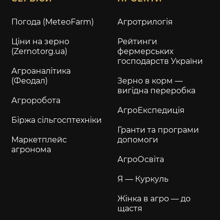
Погода (MeteoFarm)
Агротрилогія
Ціни на зерно
Рейтинги
(Zernotorg.ua)
фермерських
господарств України
Агроаналітика
(Феодал)
Зерно в корм —
вигідна переробка
Агроробота
АгроЕкспедиція
Біржа сільгосптехніки
Гранти та програми
Маркетплейс
допомоги
агронома
АгроОсвіта
Я — Куркуль
Жінка в агро — до
щастя