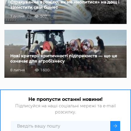
Страхування врожаю, як не «молитися» на дощ і
захистити свій бізнес
7 липня
507
Нові критерії критичності підприємств — що це
означає для агробізнесу
8 липня
1 600
Не пропусти останні новини!
Підписуйся на наші соціальні мережі та e-mail
розсилку.