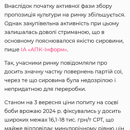
Внаслідок початку активної фази збору
пропозиція культури на ринку збільшується.
Однак закупівельна активність при цьому
залишалась доволі стриманою, що в
основному пояснювалося якістю сировини,
пише
ІА «АПК-Інформ»
.
Так, учасники ринку повідомляли про
досить значну частку повернень партій сої,
через те що сировина була недозрілою і
непридатною для переробки.
Станом на 3 вересня ціни попиту на соєві
боби врожаю 2024 р. фіксувались у досить
широких межах 16,1-18 тис. грн/т СРТ, що
майже відповідає минулорічному рівню цін