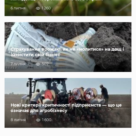
6 липня
1 260
Страхування врожаю, як не «молитися» на дощ і
захистити свій бізнес
7 липня
507
Нові критерії критичності підприємств — що це
означає для агробізнесу
8 липня
1 600