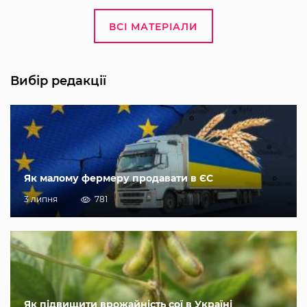
ВСІ МАТЕРІАЛИ
Вибір редакції
Як малому фермеру продавати в ЄС
3 липня
781
Як підвищити врожайність сої в Україні