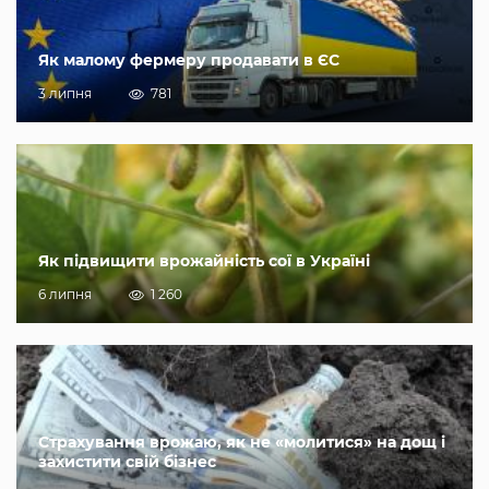
Як малому фермеру продавати в ЄС
3 липня
781
Як підвищити врожайність сої в Україні
6 липня
1 260
Страхування врожаю, як не «молитися» на дощ і
захистити свій бізнес