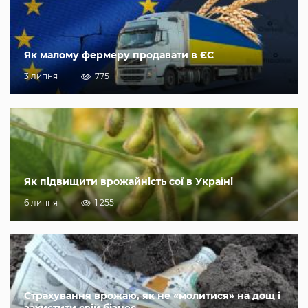
Як малому фермеру продавати в ЄС
3 липня
775
Як підвищити врожайність сої в Україні
6 липня
1 255
Страхування врожаю, як не «молитися» на дощ і
захистити свій бізнес