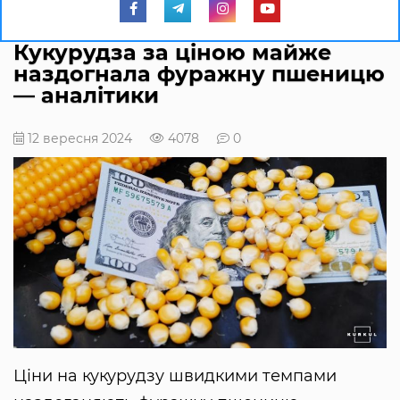
Кукурудза за ціною майже
наздогнала фуражну пшеницю
— аналітики
12 вересня 2024
4078
0
Ціни на кукурудзу швидкими темпами