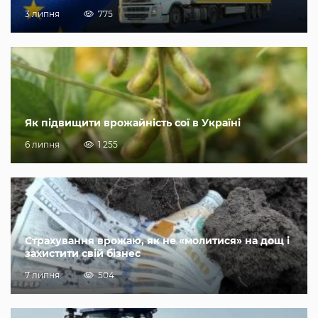
3 липня
775
Як підвищити врожайність сої в Україні
6 липня
1 255
Страхування врожаю, як не «молитися» на дощ і
захистити свій бізнес
7 липня
504