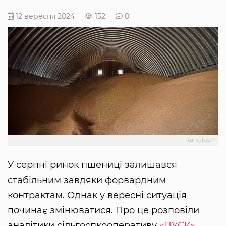
12 вересня 2024
152
0
Kurkul.com
У серпні ринок пшениці залишався
стабільним завдяки форвардним
контрактам. Однак у вересні ситуація
починає змінюватися. Про це розповіли
аналітики сільгоспкооперативу
«ПУСК»
.