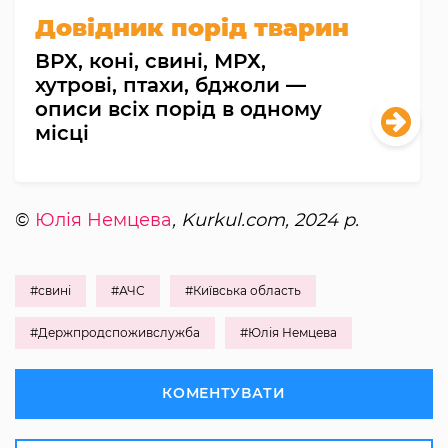
Довідник порід тварин
ВРХ, коні, свині, МРХ,
хутрові, птахи, бджоли —
описи всіх порід в одному
місці
©
Юлія Немцева
, Kurkul.com, 2024 р.
#свині
#АЧС
#Київська область
#Держпродспоживслужба
#Юлія Немцева
КОМЕНТУВАТИ