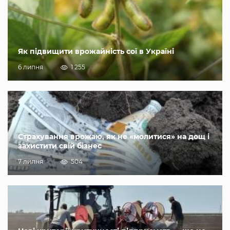
Як підвищити врожайність сої в Україні
6 липня
1 255
Страхування врожаю, як не «молитися» на дощ і
захистити свій бізнес
7 липня
504