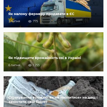
Як малому фермеру продавати в ЄС
3 липня
775
Як підвищити врожайність сої в Україні
6 липня
1 255
Страхування врожаю, як не «молитися» на дощ і
захистити свій бізнес