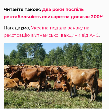
Читайте також:
Два роки поспіль
рентабельність свинарства досягає 200%
Нагадаємо,
Україна подала заявку на
реєстрацію в'єтнамської вакцини від АЧС
.