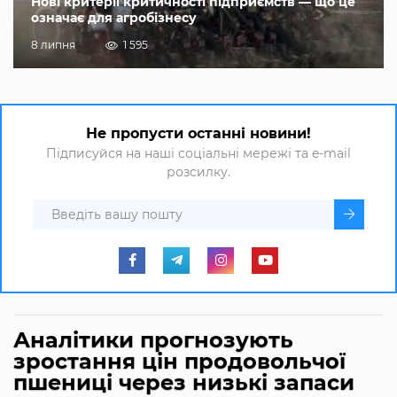
Нові критерії критичності підприємств — що це
означає для агробізнесу
8 липня
1 595
Не пропусти останні новини!
Підписуйся на наші соціальні мережі та e-mail
розсилку.
Аналітики прогнозують
зростання цін продовольчої
пшениці через низькі запаси