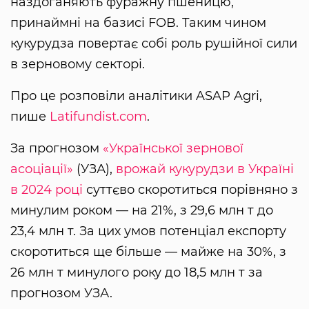
наздоганяють фуражну пшеницю,
принаймні на базисі FOB. Таким чином
кукурудза повертає собі роль рушійної сили
в зерновому секторі.
Про це розповіли аналітики ASAP Agri,
пише
Latifundist.com
.
За прогнозом
«Української зернової
асоціації»
(УЗА),
врожай кукурудзи в Україні
в 2024 році
суттєво скоротиться порівняно з
минулим роком — на 21%, з 29,6 млн т до
23,4 млн т. За цих умов потенціал експорту
скоротиться ще більше — майже на 30%, з
26 млн т минулого року до 18,5 млн т за
прогнозом УЗА.