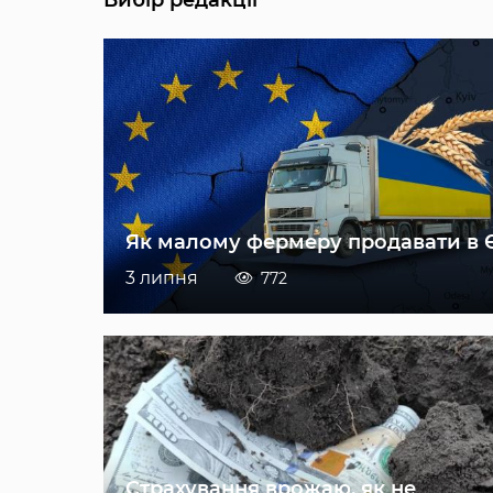
Як малому фермеру продавати в 
3 липня
772
Страхування врожаю, як не