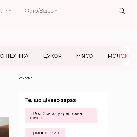
кти
Фото/Відео
›
СПТЕХНІКА
ЦУКОР
М’ЯСО
МОЛОКО
Реклама
Те, що цікаво зараз
#Російсько_українська
війна
#ринок землі