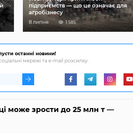
ій
підприємств — що це означає для
агробізнесу
8 липня
1 585
пусти останні новини!
оціальні мережі та e-mail розсилку.
ці може зрости до 25 млн т —