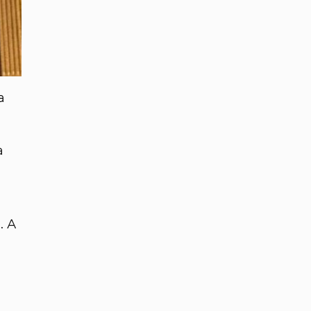
а
а
. А