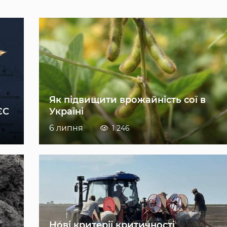
Як підвищити врожайність сої в
ЄС
Україні
6 липня
1 246
Нові критерії критичності