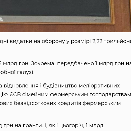
і видатки на оборону у розмірі 2,22 трильйон
 млрд грн. Зокрема, передбачено 1 млрд грн н
бної галузі.
на відновлення і будівництво меліоративних
ацію ЄСВ сімейним фермерським господарствам
гових безвідсоткових кредитів фермерським
рн на гранти. І, як і цьогоріч, 1 млрд