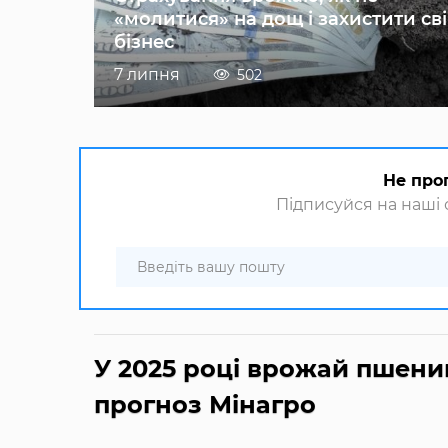
«молитися» на дощ і захистити св
бізнес
7 липня
502
Не про
Підписуйся на наші с
У 2025 році врожай пшени
прогноз Мінагро