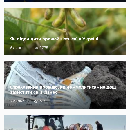
Як підвищити врожайність сої в Україні
6 липня
1 275
Страхування врожаю, як не «молитися» на дощ і
захистити свій бізнес
7 липня
513