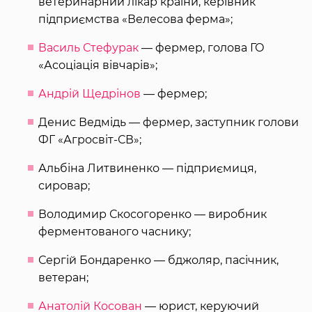
ветеринарний лікар країни, керівник
підприємства «Велесова ферма»;
Василь Стефурак
— фермер, голова ГО
«Асоціація вівчарів»;
Андрій Щедрінов
— фермер;
Денис Ведмідь — фермер, заступник голови
ФГ «Агросвіт-СВ»;
Альбіна Литвиненко — підприємиця,
сировар;
Володимир Скосогоренко — виробник
ферментованого часнику;
Сергій Бондаренко — бджоляр, пасічник,
ветеран;
Анатолій Косован
— юрист, керуючий