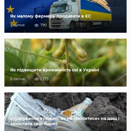
Як малому фермеру продавати в ЄС
3 липня
790
Як підвищити врожайність сої в Україні
6 липня
1 275
Страхування врожаю, як не «молитися» на дощ і
захистити свій бізнес