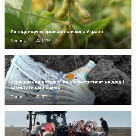
Як підвищити врожайність сої в Україні
6 липня
1 275
Страхування врожаю, як не «молитися» на дощ і
захистити свій бізнес
7 липня
513