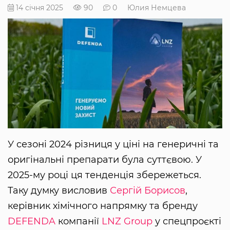
14 січня 2025
90
0
Юлия Немцева
У сезоні 2024 різниця у ціні на генеричні та
оригінальні препарати була суттєвою. У
2025-му році ця тенденція збережеться.
Таку думку висловив
Сергій Борисов
,
керівник хімічного напрямку та бренду
DEFENDA
компанії
LNZ Group
у спецпроєкті