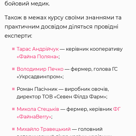
бойовий медик.
Також в межах курсу своїми знаннями та
практичним досвідом діляться провідні
експерти:
Тарас Андрійчук
— керівник кооперативу
«Файна Поляна»
;
Володимир Печко
— фермер, голова ГС
«Укрсадвинпром»;
Роман Пасічник — виробник овочів,
директор ТОВ «Севен Філдз Фарм»;
Микола Стецьків
— фермер, керівник
ФГ
«ФайнаBerry»
;
Михайло Травецький
— головний