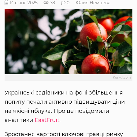
14 січня 2025
78
0
Юлия Немцева
Kurkul.com
Українські садівники на фоні збільшення
попиту почали активно підвищувати ціни
на якісні яблука. Про це повідомили
аналітики
EastFruit
.
Зростання вартості ключові гравці ринку