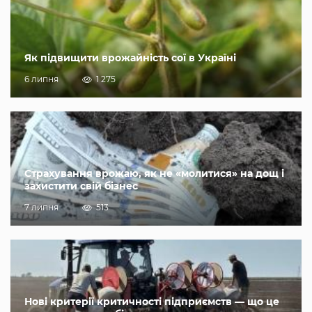
Як підвищити врожайність сої в Україні
6 липня
1 275
Страхування врожаю, як не «молитися» на дощ і
захистити свій бізнес
7 липня
513
Нові критерії критичності підприємств — що це