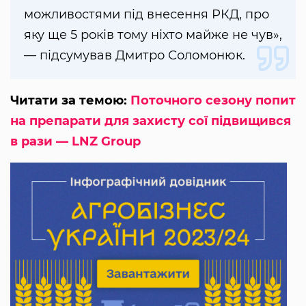
можливостями під внесення РКД, про
яку ще 5 років тому ніхто майже не чув»,
— підсумував Дмитро Соломонюк.
Читати за темою:
Поточного сезону попит
на препарати для захисту сої підвищився
в рази — LNZ Group