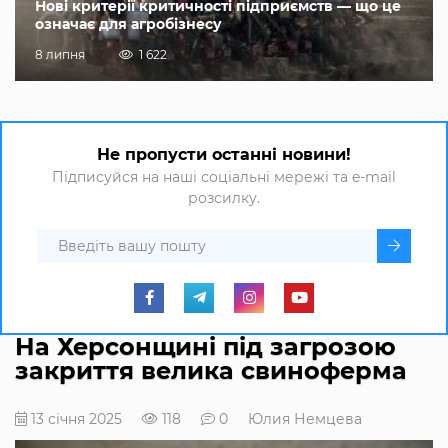
Нові критерії критичності підприємств — що це
означає для агробізнесу
8 липня
1 622
Не пропусти останні новини!
Підписуйся на наші соціальні мережі та e-mail
розсилку.
На Херсонщині під загрозою
закриття велика свиноферма
13 січня 2025
118
0
Юлия Немцева