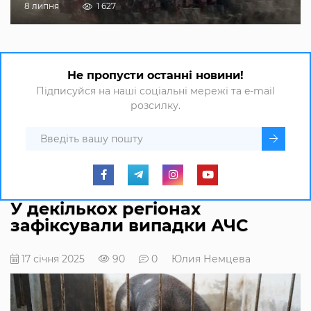
8 липня
1 627
Не пропусти останні новини!
Підписуйся на наші соціальні мережі та e-mail
розсилку.
У декількох регіонах
зафіксували випадки АЧС
17 січня 2025
90
0
Юлия Немцева