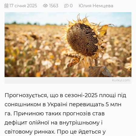
17 січня 2025
1563
0
Юлия Немцева
Kurkul.com
Прогнозується, що в сезоні-2025 площі під
соняшником в Україні перевищать 5 млн
га. Причиною таких прогнозів став
дефіцит олійної на внутрішньому і
світовому ринках. Про це йдеться у