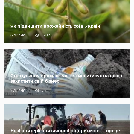
Як підвищити врожайність сої в Україні
6 липня
1 282
Страхування врожаю, як не «молитися» на дощ і
захистити свій бізнес
7 липня
517
Нові критерії критичності підприємств — що це