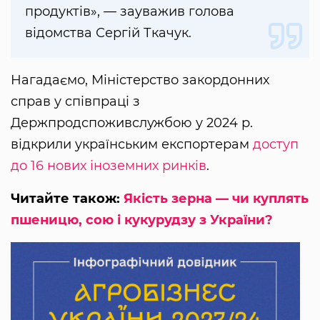
продуктів», — зауважив голова
відомства Сергій Ткачук.
Нагадаємо, Міністерство закордонних
справ у співпраці з
Держпродспоживслужбою у 2024 р.
відкрили українським експортерам
доступ
до 16 нових іноземних ринків
.
Читайте також:
Якість зерна — чи куплять
пшеницю, сою і кукурудзу з України?