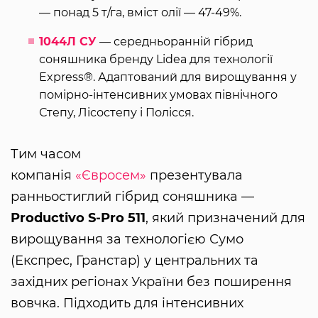
— понад 5 т/га, вміст олії — 47-49%.
1044Л СУ
— середньоранній гібрид
соняшника бренду Lidea для технології
Express®. Адаптований для вирощування у
помірно-інтенсивних умовах північного
Степу, Лісостепу і Полісся.
Тим часом
компанія
«Євросем»
презентувала
ранньостиглий гібрид соняшника —
Productivo S-Pro 511
, який призначений для
вирощування за технологією Сумо
(Експрес, Гранстар) у центральних та
західних регіонах України без поширення
вовчка. Підходить для інтенсивних