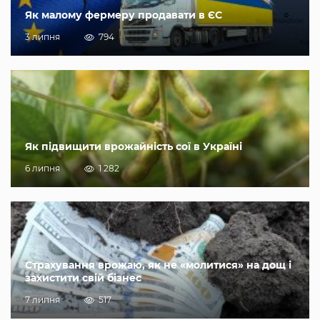
Як малому фермеру продавати в ЄС
3 липня
794
Як підвищити врожайність сої в Україні
6 липня
1 282
Страхування врожаю, як не «молитися» на дощ і
захистити свій бізнес
7 липня
517