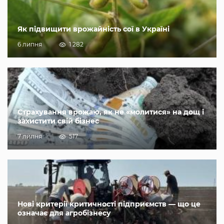
Як підвищити врожайність сої в Україні
6 липня
1 282
Страхування врожаю, як не «молитися» на дощ і
захистити свій бізнес
7 липня
517
Нові критерії критичності підприємств — що це
означає для агробізнесу