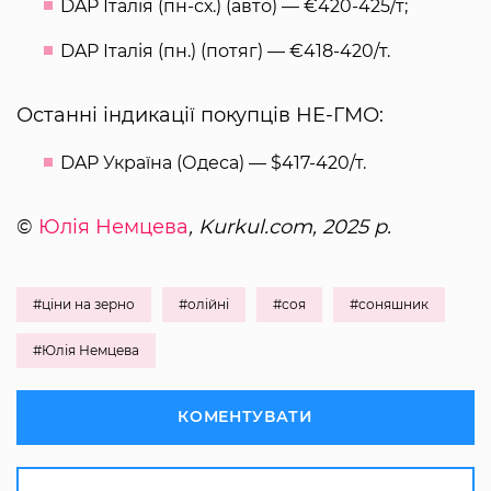
DAP Італія (пн-сх.) (авто) — €420-425/т;
DAP Італія (пн.) (потяг) — €418-420/т.
Останні індикації покупців НЕ-ГМО:
DAP Україна (Одеса) — $417-420/т.
©
Юлія Немцева
, Kurkul.com, 2025 р.
#ціни на зерно
#олійні
#соя
#соняшник
#Юлія Немцева
КОМЕНТУВАТИ