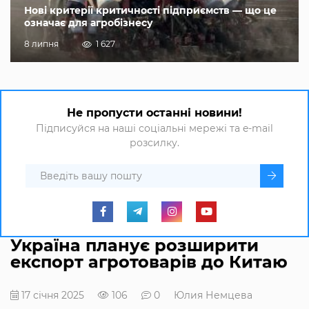
Нові критерії критичності підприємств — що це
означає для агробізнесу
8 липня
1 627
Не пропусти останні новини!
Підписуйся на наші соціальні мережі та e-mail
розсилку.
Україна планує розширити
експорт агротоварів до Китаю
17 січня 2025
106
0
Юлия Немцева