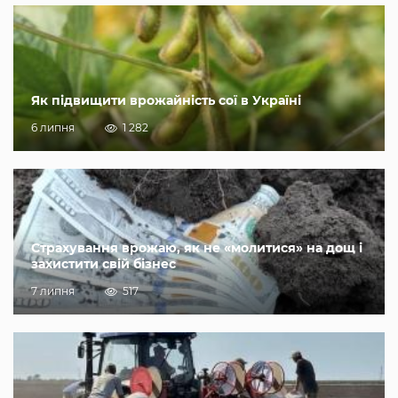
Як підвищити врожайність сої в Україні
6 липня
1 282
Страхування врожаю, як не «молитися» на дощ і
захистити свій бізнес
7 липня
517