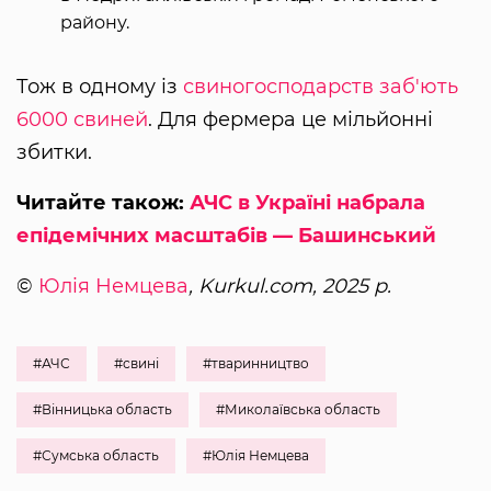
району.
Тож в одному із
свиногосподарств заб'ють
6000 свиней
. Для фермера це мільйонні
збитки.
Читайте також:
АЧС в Україні набрала
епідемічних масштабів — Башинський
©
Юлія Немцева
, Kurkul.com, 2025 р.
#АЧС
#свині
#тваринництво
#Вінницька область
#Миколаївська область
#Сумська область
#Юлія Немцева