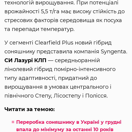
технологій вирощування. При потенціалі
врожайності 5,5 т/га має високу стійкість до
стресових факторів середовища як посуха
та перепади температур.
У сегменті Clearfield Plus новий гібрид
соняшнику представила компанія Syngenta.
СИ Лазурі КЛП
— середньоранній
лінолевий гібрид помірно-інтенсивного
типу адаптивності, придатний до
вирощування в умовах центрального і
північного Степу, Лісостепу і Полісся.
Читати за темою:
Переробка соняшнику в Україні у грудні
впала до мінімуму за останні 10 років