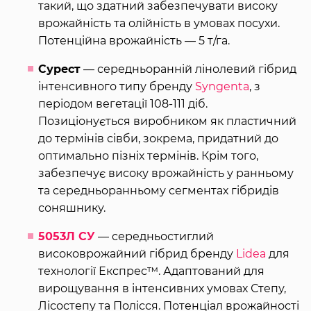
такий, що здатний забезпечувати високу
врожайність та олійність в умовах посухи.
Потенційна врожайність — 5 т/га.
Сурест
— середньоранній лінолевий гібрид
інтенсивного типу бренду
Syngenta
, з
періодом вегетації 108-111 діб.
Позиціонується виробником як пластичний
до термінів сівби, зокрема, придатний до
оптимально пізніх термінів. Крім того,
забезпечує високу врожайність у ранньому
та середньоранньому сегментах гібридів
соняшнику.
5053Л СУ
— середньостиглий
високоврожайний гібрид бренду
Lidea
для
технології Експрес™. Адаптований для
вирощування в інтенсивних умовах Степу,
Лісостепу та Полісся. Потенціал врожайності