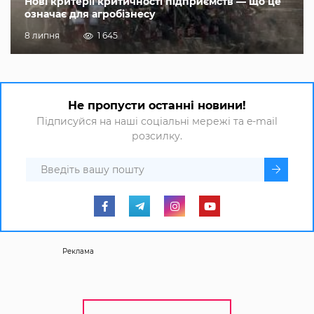
Нові критерії критичності підприємств — що це
означає для агробізнесу
8 липня
1 645
Не пропусти останні новини!
Підписуйся на наші соціальні мережі та e-mail
розсилку.
Реклама