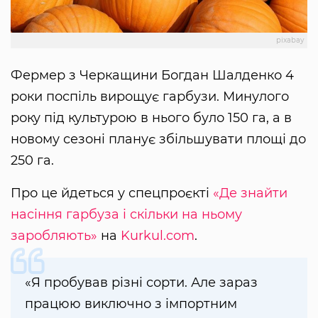
pixabay
Фермер з Черкащини Богдан Шалденко 4
роки поспіль вирощує гарбузи. Минулого
року під культурою в нього було 150 га, а в
новому сезоні планує збільшувати площі до
250 га.
Про це йдеться у спецпроєкті
«Де знайти
насіння гарбуза і скільки на ньому
заробляють»
на
Kurkul.com
.
«Я пробував різні сорти. Але зараз
працюю виключно з імпортним