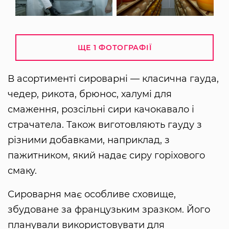
ЩЕ 1 ФОТОГРАФІЇ
В асортименті сироварні — класична гауда,
чедер, рикота, брюнос, халумі для
смаження, розсільні сири качокавало і
страчатела. Також виготовляють гауду з
різними добавками, наприклад, з
пажитником, який надає сиру горіхового
смаку.
Сироварня має особливе сховище,
збудоване за французьким зразком. Його
планували використовувати для