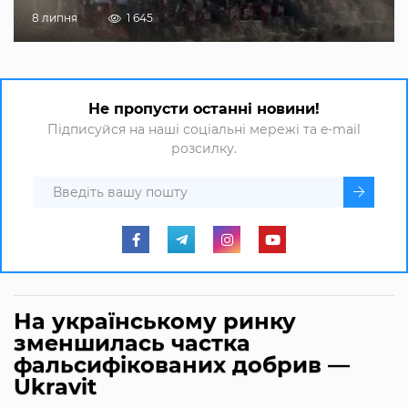
8 липня
1 645
Не пропусти останні новини!
Підписуйся на наші соціальні мережі та e-mail
розсилку.
На українському ринку
зменшилась частка
фальсифікованих добрив —
Ukravit