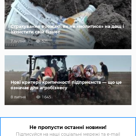
Страхування врожаю, як не «молитися» на дощ і
захистити свій бізнес
7 липня
521
Нові критерії критичності підприємств — що це
означає для агробізнесу
8 липня
1 645
Не пропусти останні новини!
Підписуйся на наші соціальні мережі та e-mail