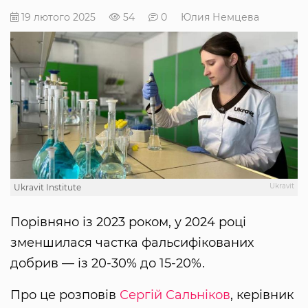
19 лютого 2025
54
0
Юлия Немцева
Ukravit
Ukravit Institute
Порівняно із 2023 роком, у 2024 році
зменшилася частка фальсифікованих
добрив — із 20-30% до 15-20%.
Про це розповів
Сергій Сальніков
, керівник