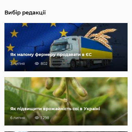
Вибір редакції
Як малому фермеру продавати в ЄС
3 липня
802
Як підвищити врожайність сої в Україні
6 липня
1 298