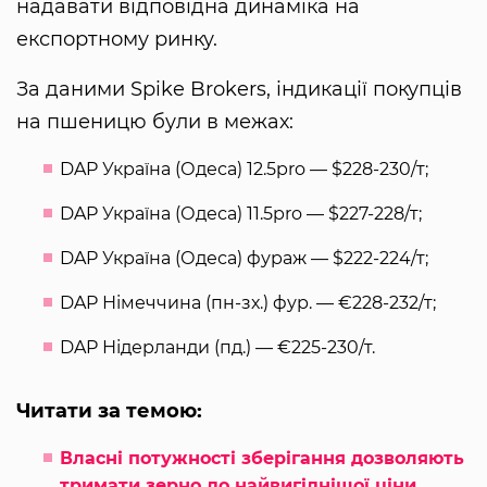
надавати відповідна динаміка на
експортному ринку.
За даними Spike Brokers, індикації покупців
на пшеницю були в межах:
DAP Україна (Одеса) 12.5pro — $228-230/т;
DAP Україна (Одеса) 11.5pro — $227-228/т;
DAP Україна (Одеса) фураж — $222-224/т;
DAP Німеччина (пн-зх.) фур. — €228-232/т;
DAP Нідерланди (пд.) — €225-230/т.
Читати за темою:
Власні потужності зберігання дозволяють
тримати зерно до найвигіднішої ціни