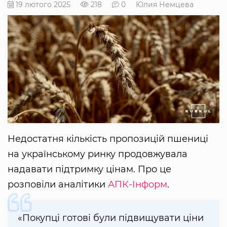
19 лютого 2025
218
0
Юлия Немцева
Недостатня кількість пропозицій пшениці
на українському ринку продовжувала
надавати підтримку цінам. Про це
розповіли аналітики
АПК-Інформ
.
«Покупці готові були підвищувати ціни