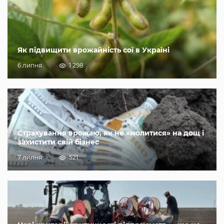
Як підвищити врожайність сої в Україні
6 липня
1 298
Страхування врожаю, як не «молитися» на дощ і
захистити свій бізнес
7 липня
521