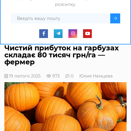
розсилку.
Чистий прибуток на гарбузах
складає 80 тисяч грн/га —
фермер
19 лютого 2025
973
0
Юлия Немцева