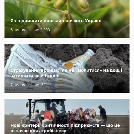
Як підвищити врожайність сої в Україні
6 липня
1 298
Страхування врожаю, як не «молитися» на дощ і
захистити свій бізнес
7 липня
521
Нові критерії критичності підприємств — що це
означає для агробізнесу