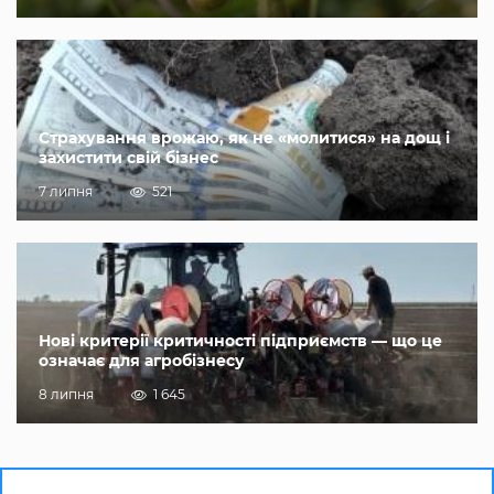
Страхування врожаю, як не «молитися» на дощ і
захистити свій бізнес
7 липня
521
Нові критерії критичності підприємств — що це
означає для агробізнесу
8 липня
1 645