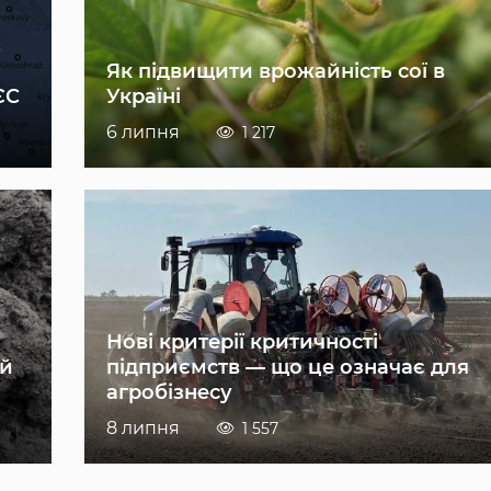
Як підвищити врожайність сої в
ЄС
Україні
6 липня
1 217
Нові критерії критичності
ій
підприємств — що це означає для
агробізнесу
8 липня
1 557