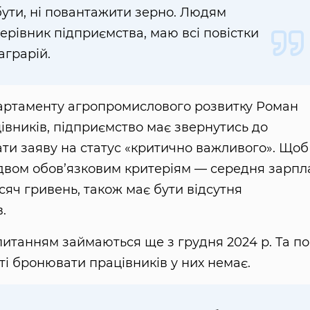
 бути, ні повантажити зерно. Людям
 керівник підприємства, маю всі повістки
аграрій.
партаменту агропромислового розвитку Роман
івників, підприємство має звернутись до
дати заяву на статус «критично важливого». Щоб
 двом обов’язковим критеріям — середня зарпл
сяч гривень, також має бути відсутня
.
итанням займаються ще з грудня 2024 р. Та п
сті бронювати працівників у них немає.