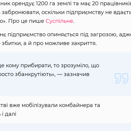
к орендує 1200 га землі та має 20 працівникі
ь забронювати, оскільки підприємству не вдаєт
о». Про це пише
Суспільне
.
хнє підприємство опиняється під загрозою, адж
 збитки, а й про можливе закриття.
де кому прибирати, то зрозуміло, що
росто збанкрутіють», — зазначив
тві вже мобілізували комбайнера та
і далі