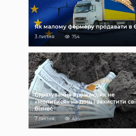
Як малому фермеру продавати в 
3 липня
754
Страхування врожаю, як не
«молитися» на дощ і захистити св
бізнес
7 липня
495