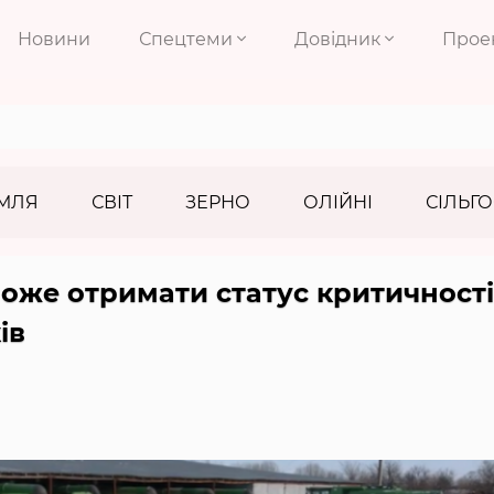
Новини
Спецтеми
Довідник
Прое
МЛЯ
СВІТ
ЗЕРНО
ОЛІЙНІ
СІЛЬГО
оже отримати статус критичності
ів