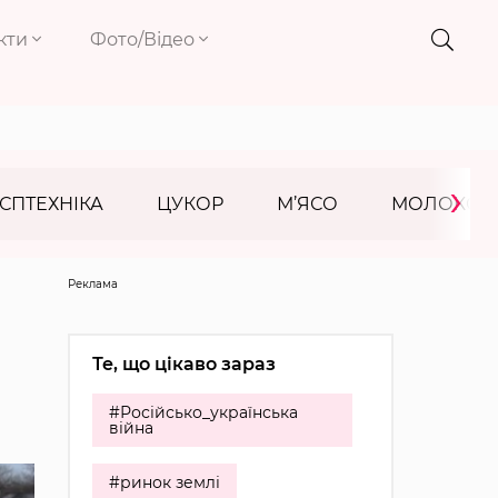
кти
Фото/Відео
›
СПТЕХНІКА
ЦУКОР
М’ЯСО
МОЛОКО
Реклама
Те, що цікаво зараз
#Російсько_українська
війна
#ринок землі