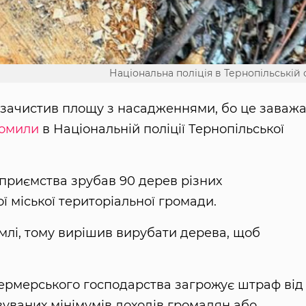
Національна поліція в Тернопільській 
зачистив площу з насадженнями, бо це заваж
домили
в Національній поліції Тернопільської
дприємства зрубав 90 дерев різних
ї міської територіальної громади.
млі, тому вирішив вирубати дерева, щоб
фермерського господарства загрожує штраф від
овуваних мінімумів доходів громадян або