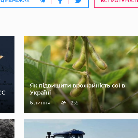
ОЦМЕРЕЖАХ
ВСІ МАТЕРІАЛ
Як підвищити врожайність сої в
ЄС
Україні
6 липня
1 255