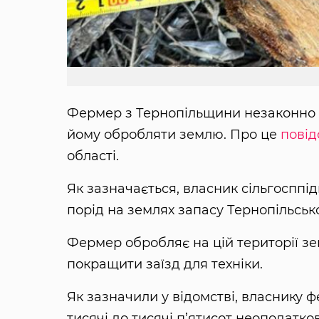
Фермер з Тернопільщини незаконно 
йому обробляти землю. Про це
пові
області.
Як зазначається, власник сільгосппі
порід на землях запасу Тернопільсько
Фермер обробляє на цій території зе
покращити заїзд для техніки.
Як зазначили у відомстві, власнику 
тисячі до тисячі п’ятисот неоподатк