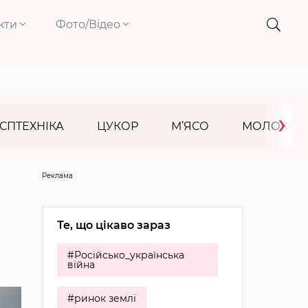
кти
Фото/Відео
›
СПТЕХНІКА
ЦУКОР
М’ЯСО
МОЛОКО
Реклама
Те, що цікаво зараз
#Російсько_українська
війна
#ринок землі