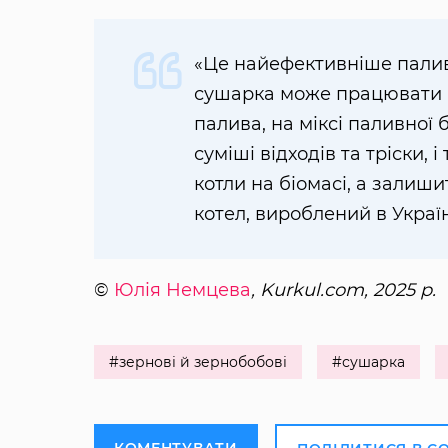
«Це найефективніше паливо
сушарка може працювати н
палива, на міксі паливної
суміші відходів та тріски,
котли на біомасі, а залиш
котел, вироблений в Украї
©
Юлія Немцева
, Kurkul.com, 2025 р.
#зернові й зернобобові
#сушарка
КОМЕНТУВАТИ