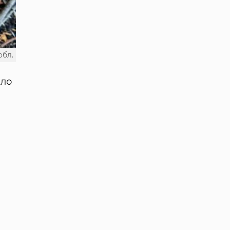
обл.
ало