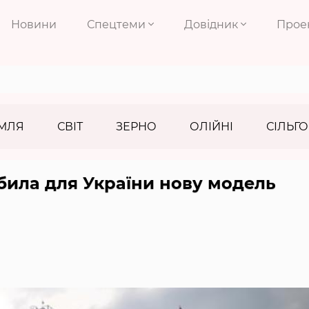
Новини
Спецтеми
Довідник
Прое
МЛЯ
СВІТ
ЗЕРНО
ОЛІЙНІ
СІЛЬГО
била для України нову модель