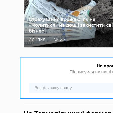
Страхування врожаю, як не
«молитися» на дощ і захистити св
бізнес
7 липня
504
Не про
Підписуйся на наші с