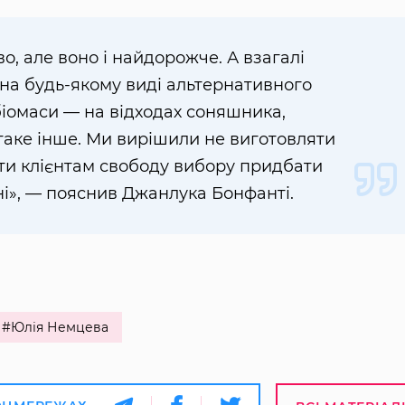
, але воно і найдорожче. А взагалі
а будь-якому виді альтернативного
 біомаси — на відходах соняшника,
 і таке інше. Ми вирішили не виготовляти
ити клієнтам свободу вибору придбати
ні», — пояснив Джанлука Бонфанті.
#Юлія Немцева