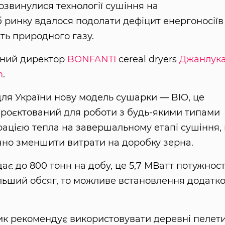
розвинулися технології сушіння на
б ринку вдалося подолати дефіцит енергоносіїв
сть природного газу.
ьний директор
BONFANTI
cereal dryers
Джанлук
m
.
ля України нову модель сушарки — BIO, це
проєктований для роботи з будь-якими типами
ерацією тепла на завершальному етапі сушіння, 
чно зменшити витрати на доробку зерна.
є до 800 тонн на добу, це 5,7 МВатт потужност
ільший обсяг, то можливе встановлення додатко
к рекомендує використовувати деревні пелети