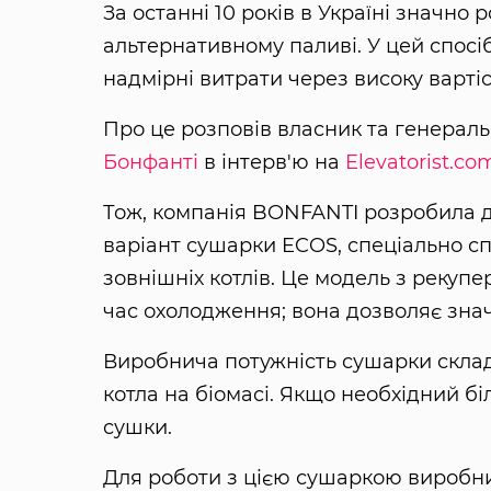
За останні 10 років в Україні значно 
альтернативному паливі. У цей спосі
надмірні витрати через високу варті
Про це розповів власник та генерал
Бонфанті
в інтерв'ю на
Elevatorist.co
Тож, компанія BONFANTI розробила д
варіант сушарки ECOS, спеціально с
зовнішніх котлів. Це модель з рекуп
час охолодження; вона дозволяє зна
Виробнича потужність сушарки склада
котла на біомасі. Якщо необхідний б
сушки.
Для роботи з цією сушаркою виробни