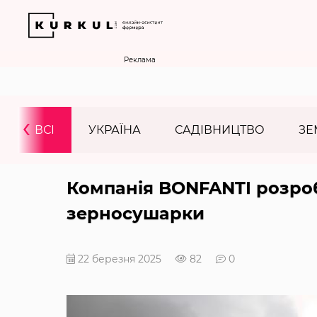
Реклама
‹
ВСІ
УКРАЇНА
САДІВНИЦТВО
ЗЕ
Компанія BONFANTI розро
зерносушарки
22 березня 2025
82
0