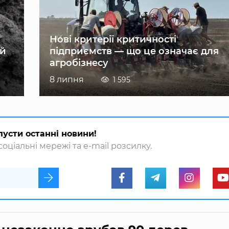
Нові критерії критичності
ій
підприємств — що це означає для
агробізнесу
8 липня
1 595
пусти останні новини!
оціальні мережі та e-mail розсилку.