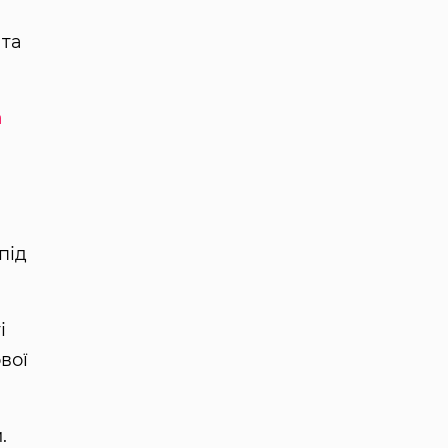
 та
а
під
і
вої
.