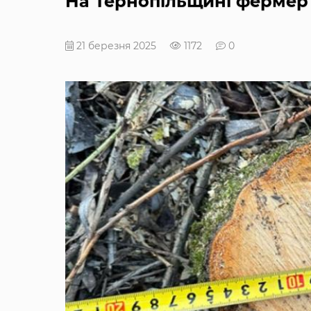
На Тернопільщині фермер 
21 березня 2025
1172
0