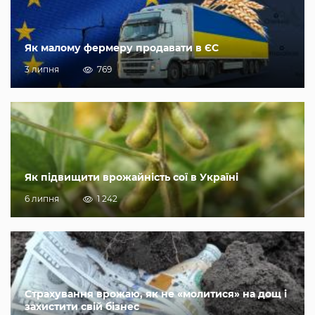
Як малому фермеру продавати в ЄС
3 липня
769
Як підвищити врожайність сої в Україні
6 липня
1 242
Страхування врожаю, як не «молитися» на дощ і
захистити свій бізнес