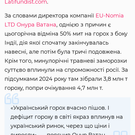
Latifundist.com
.
За словами директора компанії
EU-Nomia
LTD
Онура Ватана
, однією з причин є
цьогорічна відміна 50% мит на горох з боку
Індії, дія якої спочатку закінчувалась
навесні, але потім була тричі подовжена.
Крім того, минулорічні травневі заморозки
суттєво вплинули на спроможності росії. За
підсумками 2024 року там зібрали 3,8 млн т
гороху, попри очікування 4,7 млн т.
«Український горох вчасно пішов. І
дефіцит гороху в світі якраз вплинув на
український ринок, через що ціни і
виросли», — пояснив Онур Ватан.