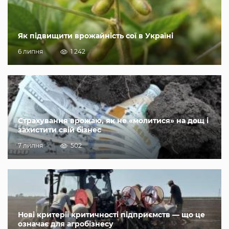
Як підвищити врожайність сої в Україні
6 липня
1 242
Страхування врожаю, як не «молитися» на дощ і
захистити свій бізнес
7 липня
502
Нові критерії критичності підприємств — що це
означає для агробізнесу