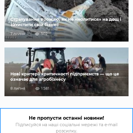
Страхування врожаю, як не «молитися» на дощ і
захистити свій бізнес
7 липня
502
Нові критерії критичності підприємств — що це
означає для агробізнесу
8 липня
1 581
Не пропусти останні новини!
Підписуйся на наші соціальні мережі та e-mail
розсилку.