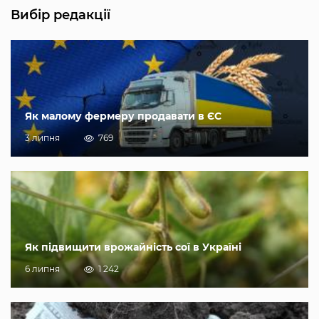
Вибір редакції
Як малому фермеру продавати в ЄС
3 липня
769
Як підвищити врожайність сої в Україні
6 липня
1 242