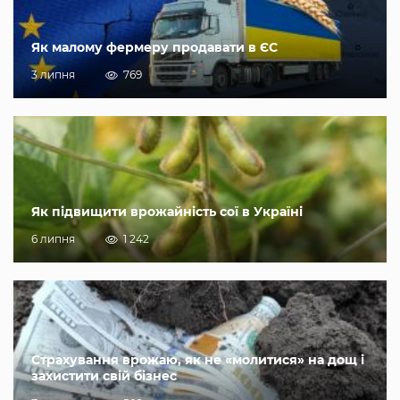
Як малому фермеру продавати в ЄС
3 липня
769
Як підвищити врожайність сої в Україні
6 липня
1 242
Страхування врожаю, як не «молитися» на дощ і
захистити свій бізнес