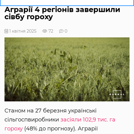
Аграрії 4 регіонів завершили
сівбу гороху
1 квітня 2025
72
0
Станом на 27 березня українські
сільгоспвиробники
засіяли 102,9 тис. га
гороху
(48% до прогнозу). Аграрії