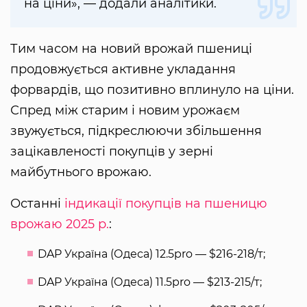
на ціни», — додали аналітики.
Тим часом на новий врожай пшениці
продовжується активне укладання
форвардів, що позитивно вплинуло на ціни.
Спред між старим і новим урожаєм
звужується, підкреслюючи збільшення
зацікавленості покупців у зерні
майбутнього врожаю.
Останні
індикації покупців на пшеницю
врожаю 2025 р.
:
DAP Україна (Одеса) 12.5pro — $216-218/т;
DAP Україна (Одеса) 11.5pro — $213-215/т;