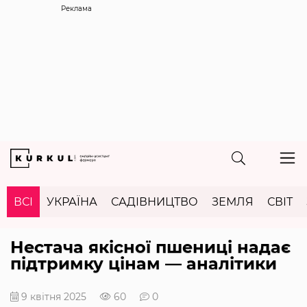
Реклама
ВСІ
УКРАЇНА
САДІВНИЦТВО
ЗЕМЛЯ
СВІТ
Нестача якісної пшениці надає
підтримку цінам — аналітики
9 квітня 2025
60
0