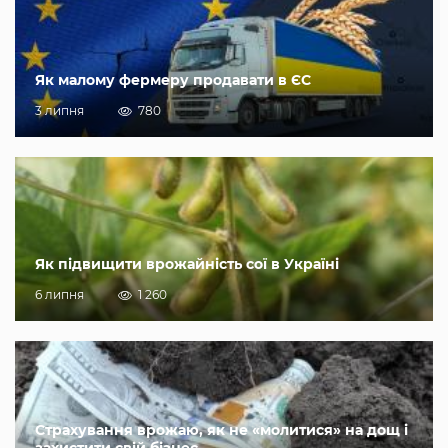
Як малому фермеру продавати в ЄС
3 липня
780
Як підвищити врожайність сої в Україні
6 липня
1 260
Страхування врожаю, як не «молитися» на дощ і