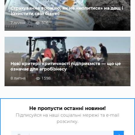
Страхування врожаю, як не «молитися» на дощ і
захистити свій бізнес
7 липня
506
Нові критерії критичності підприємств — що це
означає для агробізнесу
8 липня
1 598
Не пропусти останні новини!
Підписуйся на наші соціальні мережі та e-mail
розсилку.