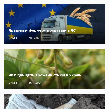
Як малому фермеру продавати в ЄС
3 липня
780
Як підвищити врожайність сої в Україні
6 липня
1 260