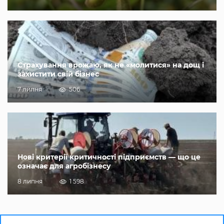
Страхування врожаю, як не «молитися» на дощ і
захистити свій бізнес
7 липня
506
Нові критерії критичності підприємств — що це
означає для агробізнесу
8 липня
1 598