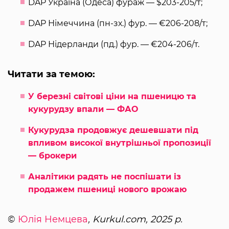
DAP Україна (Одеса) фураж — $203-205/т;
DAP Німеччина (пн-зх.) фур. — €206-208/т;
DAP Нідерланди (пд.) фур. — €204-206/т.
Читати за темою:
У березні світові ціни на пшеницю та
кукурудзу впали — ФАО
Кукурудза продовжує дешевшати під
впливом високої внутрішньої пропозиції
— брокери
Аналітики радять не поспішати із
продажем пшениці нового врожаю
©
Юлія Немцева
, Kurkul.com, 2025 р.