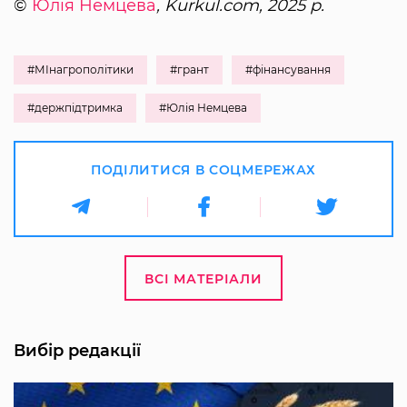
©
Юлія Немцева
, Kurkul.com, 2025 р.
#МІнагрополітики
#грант
#фінансування
#держпідтримка
#Юлія Немцева
ПОДІЛИТИСЯ В СОЦМЕРЕЖАХ
ВСІ МАТЕРІАЛИ
Вибір редакції