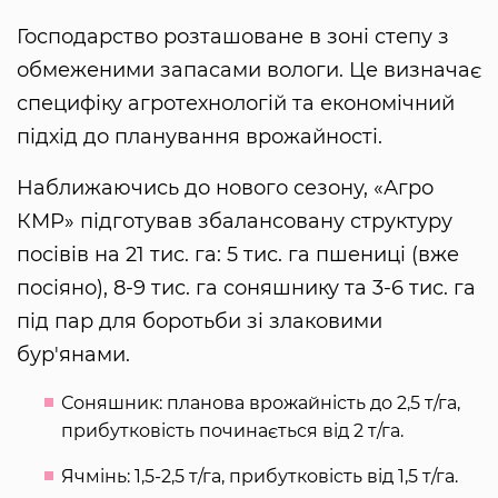
Господарство розташоване в зоні степу з
обмеженими запасами вологи. Це визначає
специфіку агротехнологій та економічний
підхід до планування врожайності.
Наближаючись до нового сезону, «Агро
КМР» підготував збалансовану структуру
посівів на 21 тис. га: 5 тис. га пшениці (вже
посіяно), 8-9 тис. га соняшнику та 3-6 тис. га
під пар для боротьби зі злаковими
бур'янами.
Соняшник: планова врожайність до 2,5 т/га,
прибутковість починається від 2 т/га.
Ячмінь: 1,5-2,5 т/га, прибутковість від 1,5 т/га.