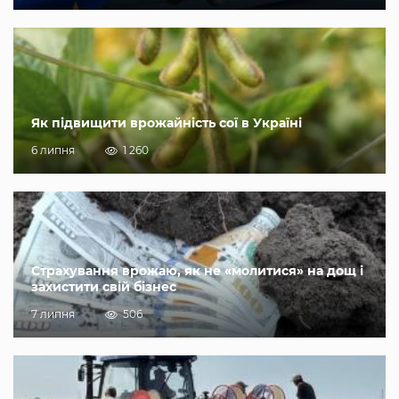
Як підвищити врожайність сої в Україні
6 липня
1 260
Страхування врожаю, як не «молитися» на дощ і
захистити свій бізнес
7 липня
506