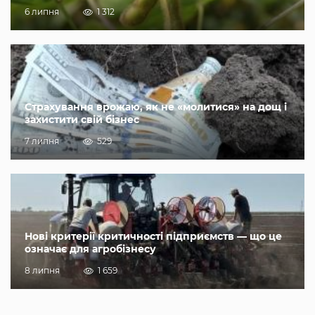
6 липня
1 312
Страхування врожаю, як не «молитися» на дощ і
захистити свій бізнес
7 липня
529
Нові критерії критичності підприємств — що це
означає для агробізнесу
8 липня
1 659