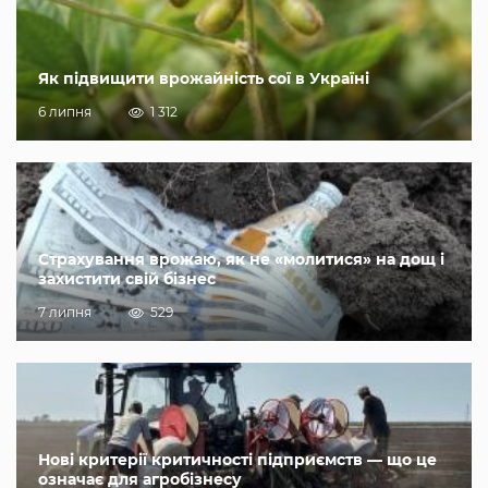
Як підвищити врожайність сої в Україні
6 липня
1 312
Страхування врожаю, як не «молитися» на дощ і
захистити свій бізнес
7 липня
529
Нові критерії критичності підприємств — що це
означає для агробізнесу