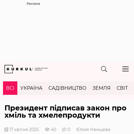
Реклама
ВСІ
УКРАЇНА
САДІВНИЦТВО
ЗЕМЛЯ
СВІТ
Президент підписав закон про
хміль та хмелепродукти
17 квітня 2025
40
0
Юлия Немцева