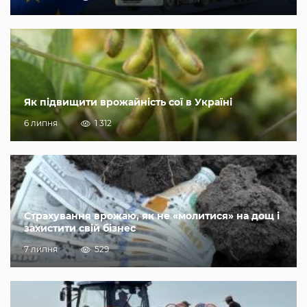
Як підвищити врожайність сої в Україні
6 липня
1 312
Страхування врожаю, як не «молитися» на дощ і
захистити свій бізнес
7 липня
529