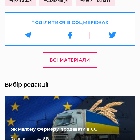
#зрошення
#меліорація
#Юлія Немцева
ПОДІЛИТИСЯ В СОЦМЕРЕЖАХ
ВСІ МАТЕРІАЛИ
Вибір редакції
Як малому фермеру продавати в ЄС
3 липня
819