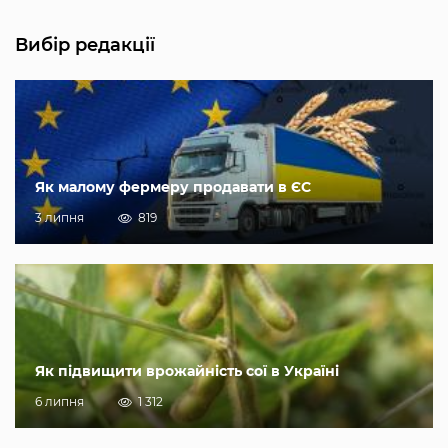
Вибір редакції
Як малому фермеру продавати в ЄС
3 липня
819
Як підвищити врожайність сої в Україні
6 липня
1 312