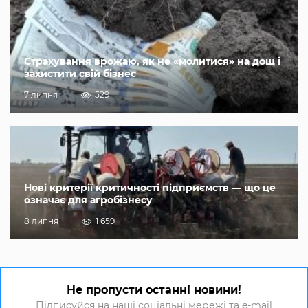
Страхування врожаю, як не «молитися» на дощ і
захистити свій бізнес
7 липня
529
Нові критерії критичності підприємств — що це
означає для агробізнесу
8 липня
1 659
Не пропусти останні новини!
Підписуйся на наші соціальні мережі та e-mail