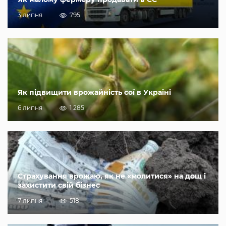
3 липня
795
Як підвищити врожайність сої в Україні
6 липня
1 285
Страхування врожаю, як не «молитися» на дощ і
захистити свій бізнес
7 липня
518