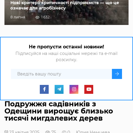
Нові критерії критичності підприємств — що це
означає для агробізнесу
8 липня
1 632
Не пропусти останні новини!
Підписуйся на наші соціальні мережі та e-mail
розсилку.
Подружжя садівників з
Одещини вирощує близько
тисячі мигдалевих дерев
23 квітня 2025
75
0
Юлия Немцева