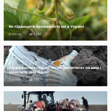
Як підвищити врожайність сої в Україні
6 липня
1 285
Страхування врожаю, як не «молитися» на дощ і
захистити свій бізнес
7 липня
518