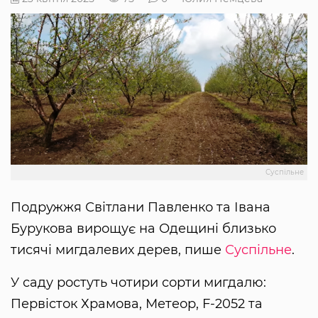
Суспільне
Подружжя Світлани Павленко та Івана
Бурукова вирощує на Одещині близько
тисячі мигдалевих дерев, пише
Суспільне
.
У саду ростуть чотири сорти мигдалю:
Первісток Храмова, Метеор, F-2052 та