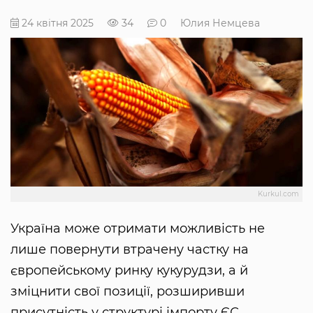
24 квітня 2025
34
0
Юлия Немцева
Kurkul.com
Україна може отримати можливість не
лише повернути втрачену частку на
європейському ринку кукурудзи, а й
зміцнити свої позиції, розширивши
присутність у структурі імпорту ЄС.