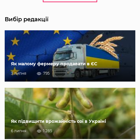
Вибір редакції
Як малому фермеру продавати в ЄС
3 липня
795
Як підвищити врожайність сої в Україні
6 липня
1 285