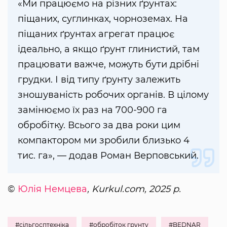
«Ми працюємо на різних ґрунтах:
піщаних, суглинках, чорноземах. На
піщаних ґрунтах агрегат працює
ідеально, а якщо ґрунт глинистий, там
працювати важче, можуть бути дрібні
грудки. І від типу ґрунту залежить
зношуваність робочих органів. В цілому
замінюємо їх раз на 700-900 га
обробітку. Всього за два роки цим
компактором ми зробили близько 4
тис. га», — додав Роман Верповський.
©
Юлія Немцева
, Kurkul.com, 2025 р.
#сільгосптехніка
#обробіток грунту
#BEDNAR