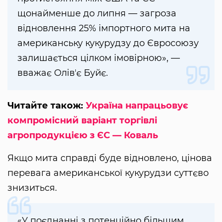
щонайменше до липня — загроза
відновлення 25% імпортного мита на
американську кукурудзу до Євросоюзу
залишається цілком імовірною», —
вважає Олівʼє Буйє.
Читайте також:
Україна напрацьовує
компромісний варіант торгівлі
агропродукцією з ЄС — Коваль
Якщо мита справді буде відновлено, цінова
перевага американської кукурудзи суттєво
знизиться.
«У поєднанні з потенційно більшим