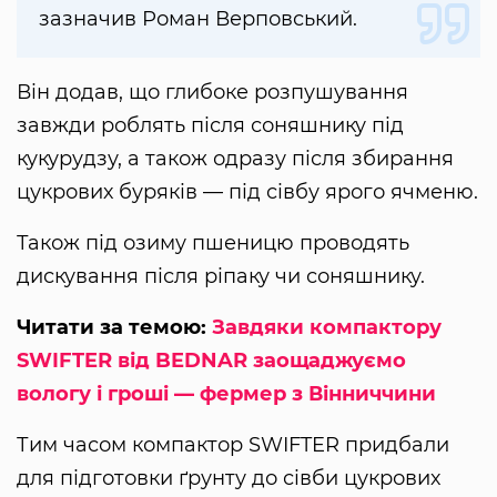
зазначив Роман Верповський.
Він додав, що глибоке розпушування
завжди роблять після соняшнику під
кукурудзу, а також одразу після збирання
цукрових буряків — під сівбу ярого ячменю.
Також під озиму пшеницю проводять
дискування після ріпаку чи соняшнику.
Читати за темою:
Завдяки компактору
SWIFTER від BEDNAR заощаджуємо
вологу і гроші — фермер з Вінниччини
Тим часом компактор SWIFTER придбали
для підготовки ґрунту до сівби цукрових