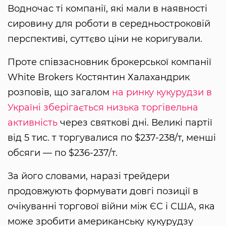
Водночас ті компанії, які мали в наявності
сировину для роботи в середньостроковій
перспективі, суттєво ціни не коригували.
Проте співзасновник брокерської компанії
White Brokers Костянтин Халахандрик
розповів, що загалом
на ринку кукурудзи в
Україні зберігається низька торгівельна
активність
через святкові дні. Великі партії
від 5 тис. т торгувалися по $237-238/т, менші
обсяги — по $236-237/т.
За його словами, наразі трейдери
продовжують формувати довгі позиції в
очікуванні торгової війни між ЄС і США, яка
може зробити американську кукурудзу