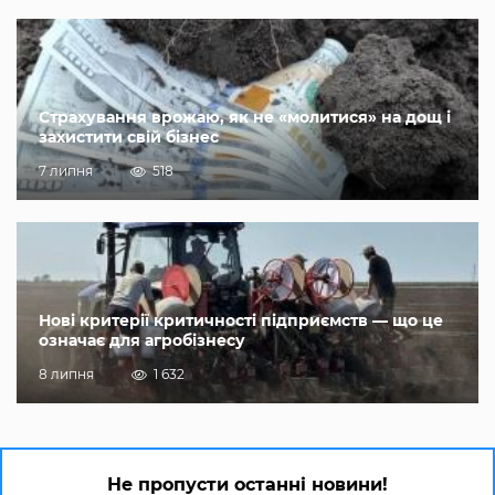
Страхування врожаю, як не «молитися» на дощ і
захистити свій бізнес
7 липня
518
Нові критерії критичності підприємств — що це
означає для агробізнесу
8 липня
1 632
Не пропусти останні новини!