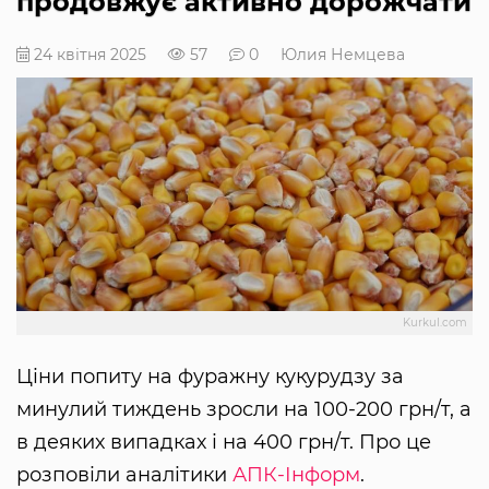
продовжує активно дорожчати
24 квітня 2025
57
0
Юлия Немцева
Kurkul.com
Ціни попиту на фуражну кукурудзу за
минулий тиждень зросли на 100-200 грн/т, а
в деяких випадках і на 400 грн/т. Про це
розповіли аналітики
АПК-Інформ
.