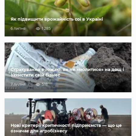
Як підвищити врожайність сої в Україні
6 липня
1 285
Страхування врожаю, як не «молитися» на дощ і
захистити свій бізнес
7 липня
518
Нові критерії критичності підприємств — що це
означає для агробізнесу