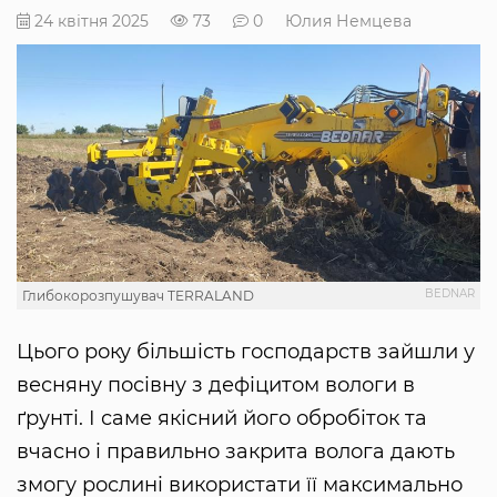
24 квітня 2025
73
0
Юлия Немцева
BEDNAR
Глибокорозпушувач TERRALAND
Цього року більшість господарств зайшли у
весняну посівну з дефіцитом вологи в
ґрунті. І саме якісний його обробіток та
вчасно і правильно закрита волога дають
змогу рослині використати її максимально