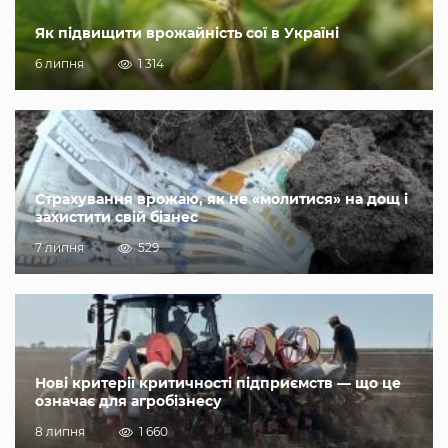
Як підвищити врожайність сої в Україні
6 липня
1 314
Страхування врожаю, як не «молитися» на дощ і
захистити свій бізнес
7 липня
529
Нові критерії критичності підприємств — що це
означає для агробізнесу
8 липня
1 660