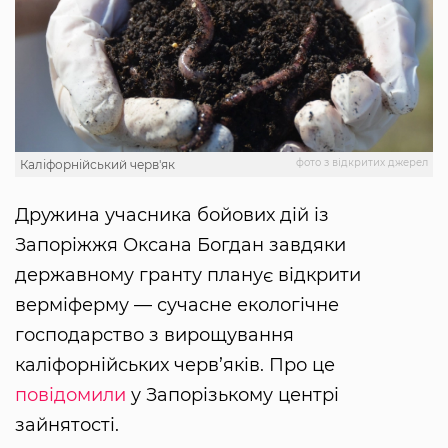
фото з відкритих джерел
Каліфорнійський черв'як
Дружина учасника бойових дій із
Запоріжжя Оксана Богдан завдяки
державному гранту планує відкрити
верміферму — сучасне екологічне
господарство з вирощування
каліфорнійських черв’яків. Про це
повідомили
у Запорізькому центрі
зайнятості.