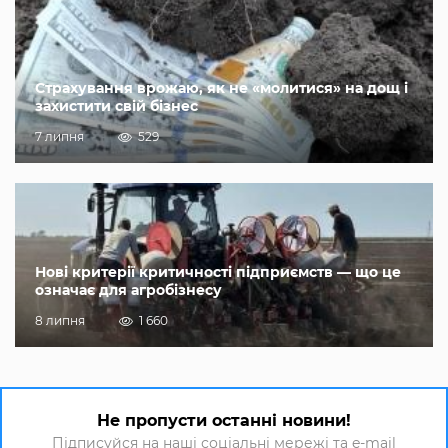
Страхування врожаю, як не «молитися» на дощ і
захистити свій бізнес
7 липня
529
Нові критерії критичності підприємств — що це
означає для агробізнесу
8 липня
1 660
Не пропусти останні новини!
Підписуйся на наші соціальні мережі та e-mail