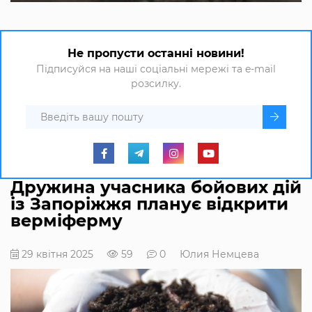
Не пропусти останні новини!
Підписуйся на наші соціальні мережі та e-mail
розсилку.
Дружина учасника бойових дій
із Запоріжжя планує відкрити
верміферму
29 квітня 2025
59
0
Юлия Немцева