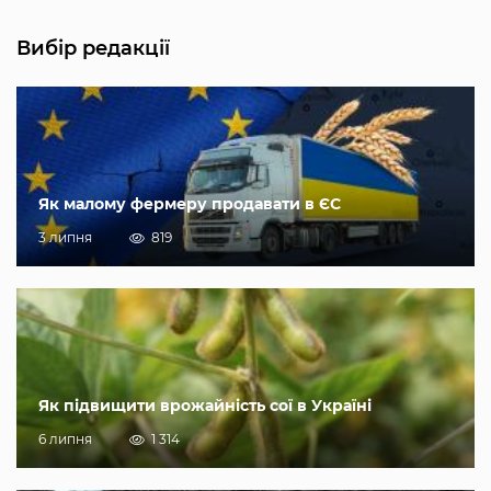
Вибір редакції
Як малому фермеру продавати в ЄС
3 липня
819
Як підвищити врожайність сої в Україні
6 липня
1 314