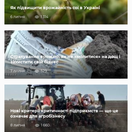
Як підвищити врожайність сої в Україні
6 липня
1 314
Страхування врожаю, як не «молитися» на дощ і
захистити свій бізнес
7 липня
529
Нові критерії критичності підприємств — що це
означає для агробізнесу
8 липня
1 660