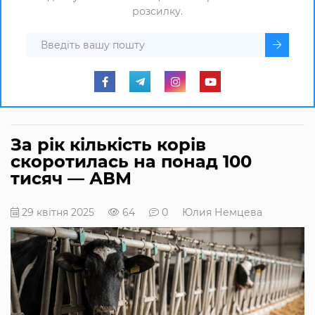
розсилку.
За рік кількість корів
скоротилась на понад 100
тисяч — АВМ
29 квітня 2025
64
0
Юлия Немцева