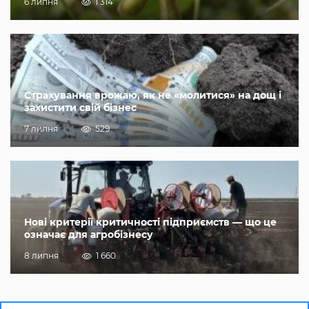
6 липня
1 314
Страхування врожаю, як не «молитися» на дощ і
захистити свій бізнес
7 липня
529
Нові критерії критичності підприємств — що це
означає для агробізнесу
8 липня
1 660