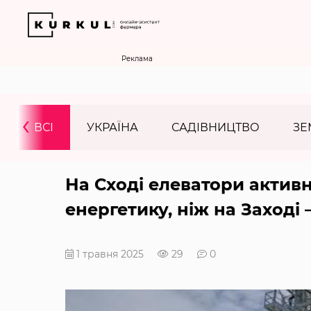
Реклама
‹
ВСІ
УКРАЇНА
САДІВНИЦТВО
ЗЕ
На Сході елеватори актив
енергетику, ніж на Заході
1 травня 2025
29
0