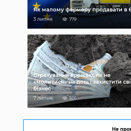
Як малому фермеру продавати в 
3 липня
779
Страхування врожаю, як не
«молитися» на дощ і захистити св
бізнес
7 липня
505
Не про