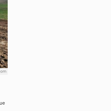
.com
ише