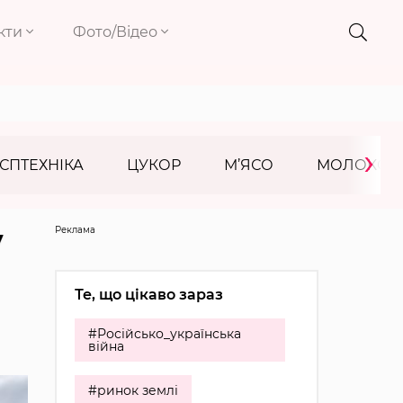
кти
Фото/Відео
›
СПТЕХНІКА
ЦУКОР
М’ЯСО
МОЛОКО
Реклама
у
Те, що цікаво зараз
#Російсько_українська
війна
#ринок землі