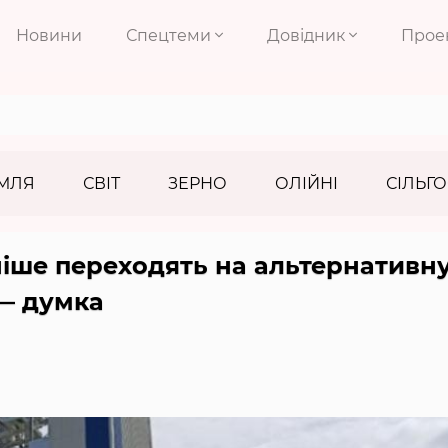
Новини
Спецтеми
Довідник
Прое
МЛЯ
СВІТ
ЗЕРНО
ОЛІЙНІ
СІЛЬГО
ніше переходять на альтернативн
 — думка