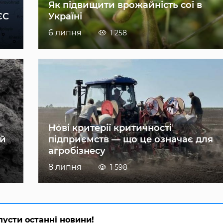
Як підвищити врожайність сої в
ЄС
Україні
6 липня
1 258
Нові критерії критичності
ій
підприємств — що це означає для
агробізнесу
8 липня
1 598
пусти останні новини!