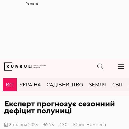
Реклама
ВСІ
УКРАЇНА
САДІВНИЦТВО
ЗЕМЛЯ
СВІТ
Експерт прогнозує сезонний
дефіцит полуниці
2 травня 2025
75
0
Юлия Немцева