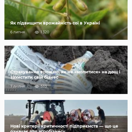
Як підвищити врожайність сої в Україні
6 липня
1 320
Страхування врожаю, як не «молитися» на дощ і
захистити свій бізнес
7 липня
533
Нові критерії критичності підприємств — що це
означає для агробізнесу