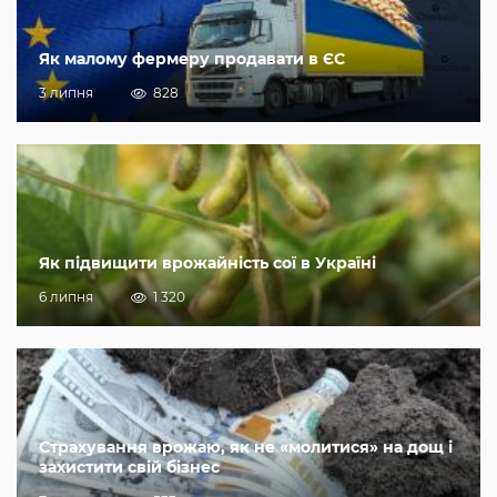
Як малому фермеру продавати в ЄС
3 липня
828
Як підвищити врожайність сої в Україні
6 липня
1 320
Страхування врожаю, як не «молитися» на дощ і
захистити свій бізнес