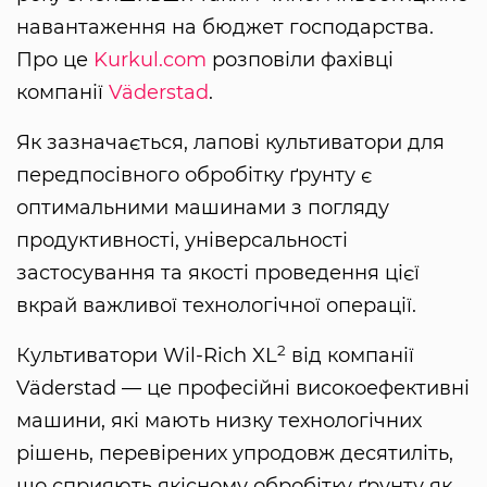
навантаження на бюджет господарства.
Про це
Kurkul.com
розповіли фахівці
компанії
Väderstad
.
Як зазначається, лапові культиватори для
передпосівного обробітку ґрунту є
оптимальними машинами з погляду
продуктивності, універсальності
застосування та якості проведення цієї
вкрай важливої технологічної операції.
2
Культиватори Wil-Rich XL
від компанії
Väderstad — це професійні високоефективні
машини, які мають низку технологічних
рішень, перевірених упродовж десятиліть,
що сприяють якісному обробітку ґрунту як