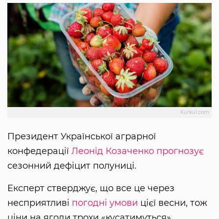
Kurkul.com
Президент Української аграрної
конфедерації
Леонід Козаченко
прогнозує
сезонний дефіцит полуниці.
Експерт стверджує, що все це через
несприятливі
погодні умови
цієї весни, тож
ціни на ягоди трохи «кусатимуться».