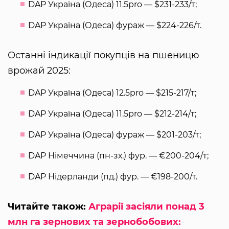
DAP Україна (Одеса) 11.5pro — $231-233/т;
DAP Україна (Одеса) фураж — $224-226/т.
Останні індикації покупців на пшеницю
врожай 2025:
DAP Україна (Одеса) 12.5pro — $215-217/т;
DAP Україна (Одеса) 11.5pro — $212-214/т;
DAP Україна (Одеса) фураж — $201-203/т;
DAP Німеччина (пн-зх.) фур. — €200-204/т;
DAP Нідерланди (пд.) фур. — €198-200/т.
Читайте також:
Аграрії засіяли понад 3
млн га зернових та зернобобових: