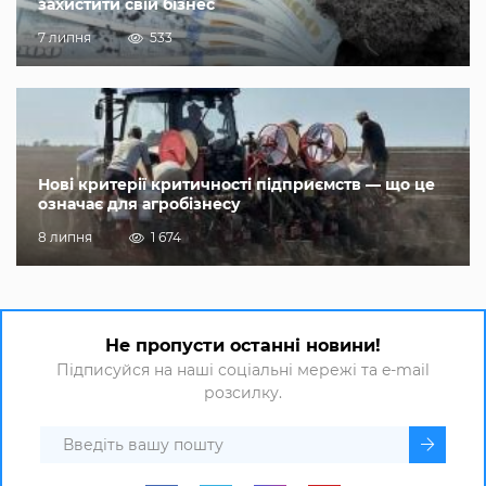
захистити свій бізнес
7 липня
533
Нові критерії критичності підприємств — що це
означає для агробізнесу
8 липня
1 674
Не пропусти останні новини!
Підписуйся на наші соціальні мережі та e-mail
розсилку.