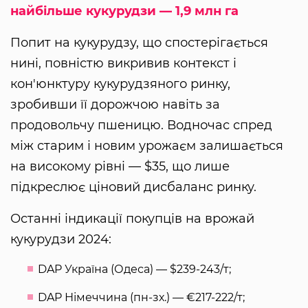
найбільше кукурудзи — 1,9 млн га
Попит на кукурудзу, що спостерігається
нині, повністю викривив контекст і
кон'юнктуру кукурудзяного ринку,
зробивши її дорожчою навіть за
продовольчу пшеницю. Водночас спред
між старим і новим урожаєм залишається
на високому рівні — $35, що лише
підкреслює ціновий дисбаланс ринку.
Останні індикації покупців на врожай
кукурудзи 2024:
DAP Україна (Одеса) — $239-243/т;
DAP Німеччина (пн-зх.) — €217-222/т;