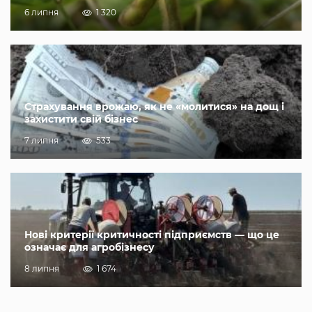
6 липня
1 320
Страхування врожаю, як не «молитися» на дощ і
захистити свій бізнес
7 липня
533
Нові критерії критичності підприємств — що це
означає для агробізнесу
8 липня
1 674