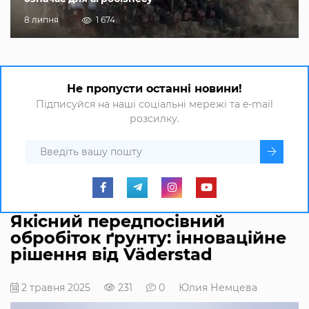
8 липня
1 674
Не пропусти останні новини!
Підписуйся на наші соціальні мережі та e-mail
розсилку.
Якісний передпосівний
обробіток ґрунту: інноваційне
рішення від Väderstad
2 травня 2025
231
0
Юлия Немцева