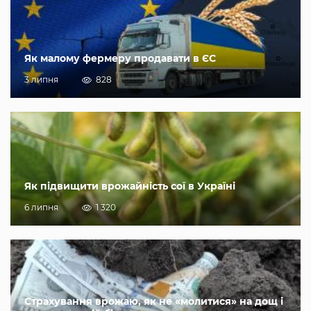
Як малому фермеру продавати в ЄС
3 липня
828
Як підвищити врожайність сої в Україні
6 липня
1 320
Страхування врожаю, як не «молитися» на дощ і