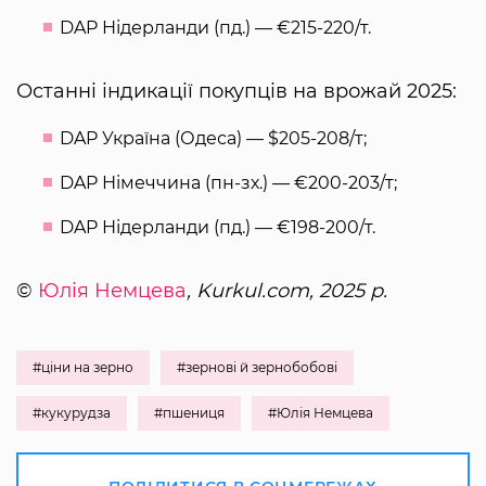
DAP Нідерланди (пд.) — €215-220/т.
Останні індикації покупців на врожай 2025:
DAP Україна (Одеса) — $205-208/т;
DAP Німеччина (пн-зх.) — €200-203/т;
DAP Нідерланди (пд.) — €198-200/т.
©
Юлія Немцева
, Kurkul.com, 2025 р.
#ціни на зерно
#зернові й зернобобові
#кукурудза
#пшениця
#Юлія Немцева