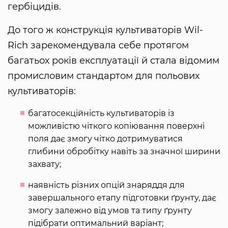
гербіцидів.
До того ж конструкція культиваторів Wil-
Rich зарекомендувала себе протягом
багатьох років експлуатації й стала відомим
промисловим стандартом для польових
культиваторів:
багатосекційність культиваторів із
можливістю чіткого копіювання поверхні
поля дає змогу чітко дотримуватися
глибини обробітку навіть за значної ширини
захвату;
наявність різних опцій знаряддя для
завершального етапу підготовки ґрунту, дає
змогу залежно від умов та типу ґрунту
підібрати оптимальний варіант;