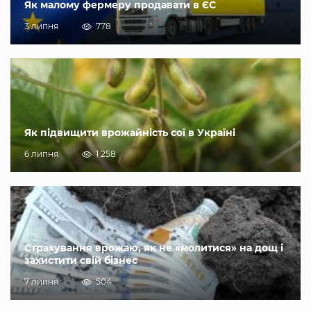
Як малому фермеру продавати в ЄС
3 липня
778
Як підвищити врожайність сої в Україні
6 липня
1 258
Страхування врожаю, як не «молитися» на дощ і
захистити свій бізнес
7 липня
504