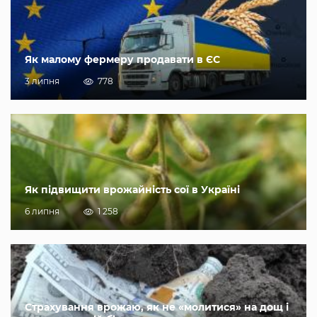
Як малому фермеру продавати в ЄС
3 липня
778
Як підвищити врожайність сої в Україні
6 липня
1 258
Страхування врожаю, як не «молитися» на дощ і