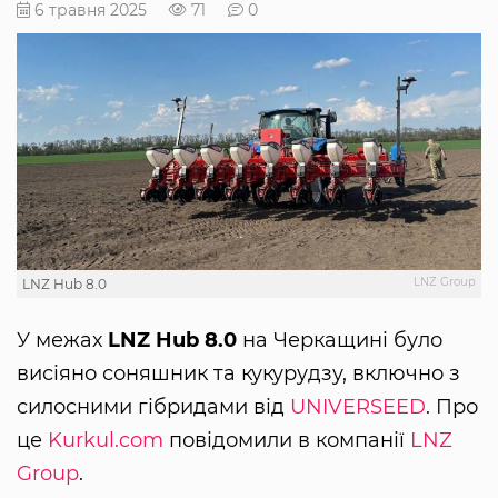
6 травня 2025
71
0
LNZ Group
LNZ Hub 8.0
У межах
LNZ Hub 8.0
на Черкащині було
висіяно соняшник та кукурудзу, включно з
силосними гібридами від
UNIVERSEED
. Про
це
Kurkul.com
повідомили в компанії
LNZ
Group
.