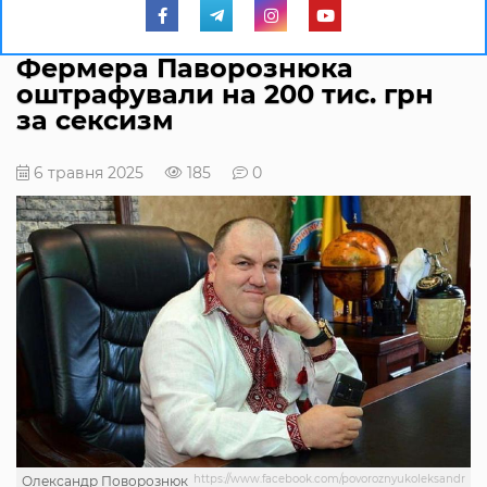
Фермера Паворознюка
оштрафували на 200 тис. грн
за сексизм
6 травня 2025
185
0
https://www.facebook.com/povoroznyukoleksandr
Олександр Поворознюк