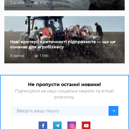
7 липня
504
Нові критерії критичності підприємств — що це
означає для агробізнесу
8 липня
1 596
Не пропусти останні новини!
Підписуйся на наші соціальні мережі та e-mail
розсилку.