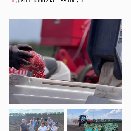
для соняшника — 58 тис./га.