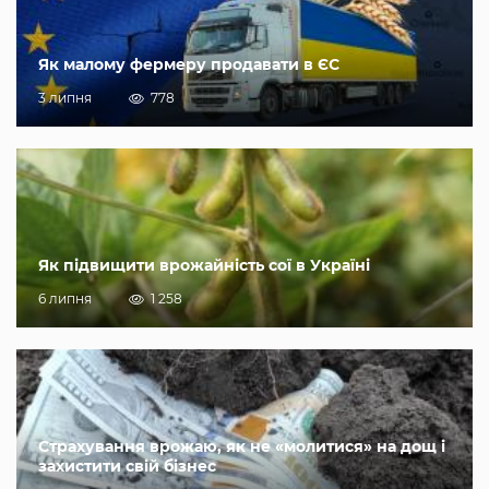
Як малому фермеру продавати в ЄС
3 липня
778
Як підвищити врожайність сої в Україні
6 липня
1 258
Страхування врожаю, як не «молитися» на дощ і
захистити свій бізнес