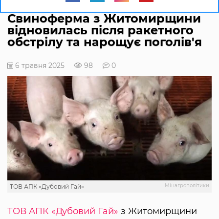
Свиноферма з Житомирщини
відновилась після ракетного
обстрілу та нарощує поголів'я
6 травня 2025
98
0
Мінагрополітики
ТОВ АПК «Дубовий Гай»
ТОВ АПК «Дубовий Гай»
з Житомирщини