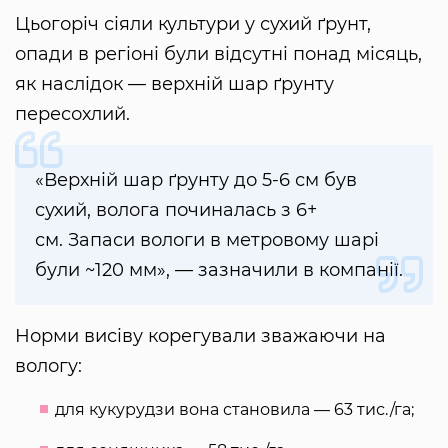
Цьогоріч сіяли культури у сухий ґрунт,
опади в регіоні були відсутні понад місяць,
як наслідок — верхній шар ґрунту
пересохлий.
«Верхній шар ґрунту до 5-6 см був
сухий, волога починалась з 6+
см. Запаси вологи в метровому шарі
були ~120 мм», — зазначили в компанії.
Норми висіву корегували зважаючи на
вологу:
для кукурудзи вона становила — 63 тис./га;