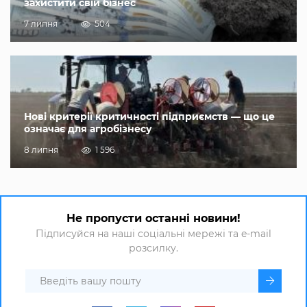
захистити свій бізнес
7 липня
504
Нові критерії критичності підприємств — що це
означає для агробізнесу
8 липня
1 596
Не пропусти останні новини!
Підписуйся на наші соціальні мережі та e-mail
розсилку.