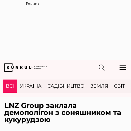
Реклама
ВСІ
УКРАЇНА
САДІВНИЦТВО
ЗЕМЛЯ
СВІТ
LNZ Group заклала
демополігон з соняшником та
кукурудзою