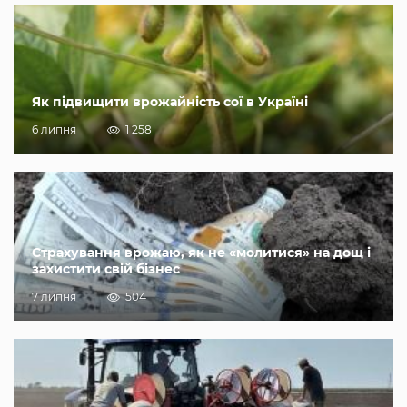
Як підвищити врожайність сої в Україні
6 липня
1 258
Страхування врожаю, як не «молитися» на дощ і
захистити свій бізнес
7 липня
504