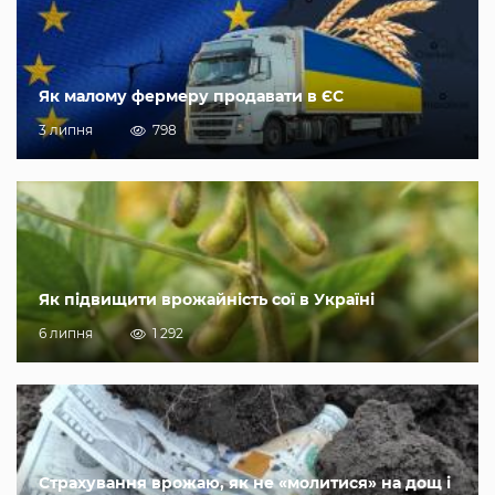
Як малому фермеру продавати в ЄС
3 липня
798
Як підвищити врожайність сої в Україні
6 липня
1 292
Страхування врожаю, як не «молитися» на дощ і