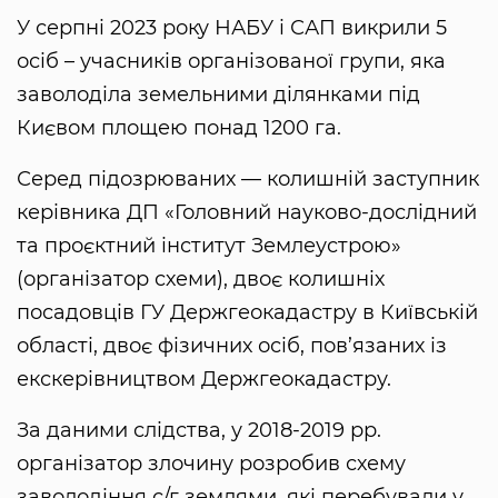
У серпні 2023 року НАБУ і САП викрили 5
осіб – учасників організованої групи, яка
заволоділа земельними ділянками під
Києвом площею понад 1200 га.
Серед підозрюваних — колишній заступник
керівника ДП «Головний науково-дослідний
та проєктний інститут Землеустрою»
(організатор схеми), двоє колишніх
посадовців ГУ Держгеокадастру в Київській
області, двоє фізичних осіб, пов’язаних із
екскерівництвом Держгеокадастру.
За даними слідства, у 2018-2019 рр.
організатор злочину розробив схему
заволодіння с/г землями, які перебували у