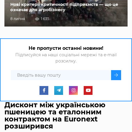
Нові критерії критичності підприємств — що це
означає для агробізнесу
8 липня
1 635
Не пропусти останні новини!
Підписуйся на наші соціальні мережі та e-mail
розсилку.
Дисконт між українською
пшеницею та еталонним
контрактом на Euronext
розширився