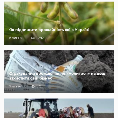
Як підвищити врожайність сої в Україні
6 липня
1 292
Страхування врожаю, як не «молитися» на дощ і
захистити свій бізнес
7 липня
519