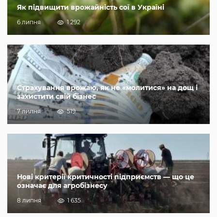
Як підвищити врожайність сої в Україні
6 липня
1 292
Страхування врожаю, як не «молитися» на дощ і
захистити свій бізнес
7 липня
519
Нові критерії критичності підприємств — що це
означає для агробізнесу
8 липня
1 635