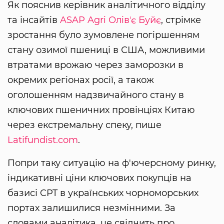
Як пояснив керівник аналітичного відділу
та інсайтів
ASAP Agri
Олівʼє Буйє
, стрімке
зростання було зумовлене погіршенням
стану озимої пшениці в США, можливими
втратами врожаю через заморозки в
окремих регіонах росії, а також
оголошенням надзвичайного стану в
ключових пшеничних провінціях Китаю
через екстремальну спеку, пише
Latifundist.com
.
Попри таку ситуацію на ф'ючерсному ринку,
індикативні ціни ключових покупців на
базисі CPT в українських чорноморських
портах залишилися незмінними. За
словами аналітика, це свідчить про