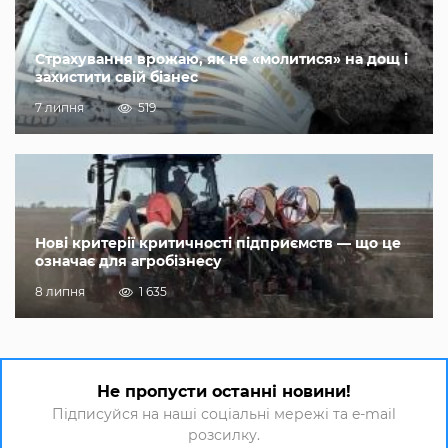
Страхування врожаю, як не «молитися» на дощ і
захистити свій бізнес
7 липня
519
Нові критерії критичності підприємств — що це
означає для агробізнесу
8 липня
1 635
Не пропусти останні новини!
Підписуйся на наші соціальні мережі та e-mail
розсилку.