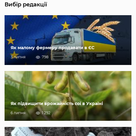
Вибір редакції
Як малому фермеру продавати в ЄС
3 липня
798
Як підвищити врожайність сої в Україні
6 липня
1 292