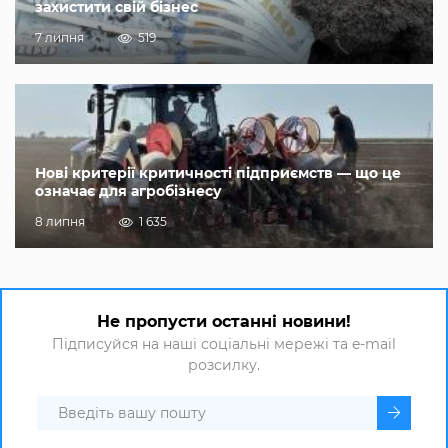
захистити свій бізнес
7 липня
519
Нові критерії критичності підприємств — що це
означає для агробізнесу
8 липня
1 635
Не пропусти останні новини!
Підписуйся на наші соціальні мережі та e-mail
розсилку.