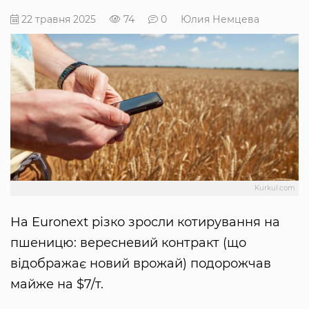
22 травня 2025
74
0
Юлия Немцева
Kurkul.com
На Euronext різко зросли котирування на
пшеницю: вересневий контракт (що
відображає новий врожай) подорожчав
майже на $7/т.