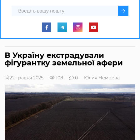
В Україну екстрадували
фігурантку земельної афери
22 травня 2025
108
0
Юлия Немцева