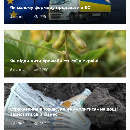
Як малому фермеру продавати в ЄС
3 липня
778
Як підвищити врожайність сої в Україні
6 липня
1 258
Страхування врожаю, як не «молитися» на дощ і
захистити свій бізнес
7 липня
504