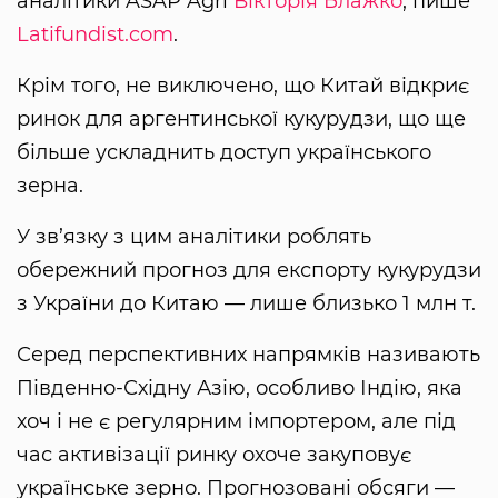
аналітики ASAP Agri
Вікторія Блажко
, пише
Latifundist.com
.
Крім того, не виключено, що Китай відкриє
ринок для аргентинської кукурудзи, що ще
більше ускладнить доступ українського
зерна.
У зв’язку з цим аналітики роблять
обережний прогноз для експорту кукурудзи
з України до Китаю — лише близько 1 млн т.
Серед перспективних напрямків називають
Південно-Східну Азію, особливо Індію, яка
хоч і не є регулярним імпортером, але під
час активізації ринку охоче закуповує
українське зерно. Прогнозовані обсяги —