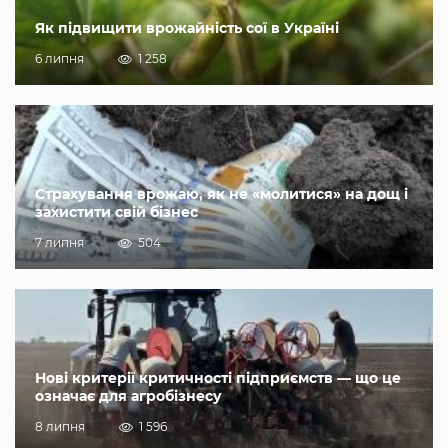
Як підвищити врожайність сої в Україні
6 липня
1 258
Страхування врожаю, як не «молитися» на дощ і
захистити свій бізнес
7 липня
504
Нові критерії критичності підприємств — що це
означає для агробізнесу
8 липня
1 596