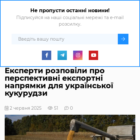
Не пропусти останні новини!
Підписуйся на наші соціальні мережі та e-mail
розсилку.
Експерти розповіли про
перспективні експортні
напрямки для української
кукурудзи
2 червня 2025
51
0