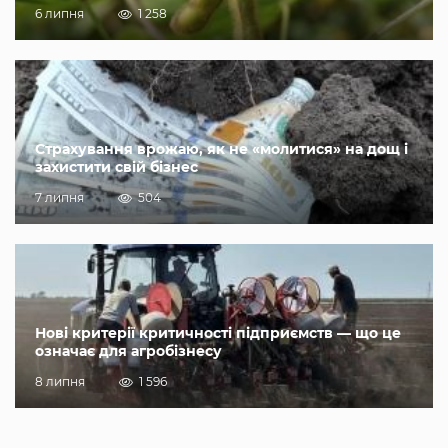
6 липня
1 258
Страхування врожаю, як не «молитися» на дощ і
захистити свій бізнес
7 липня
504
Нові критерії критичності підприємств — що це
означає для агробізнесу
8 липня
1 596