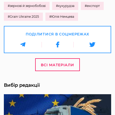
#зернові й зернобобові
#кукурудза
#експорт
#Grain Ukraine 2025
#Юлія Немцева
ПОДІЛИТИСЯ В СОЦМЕРЕЖАХ
ВСІ МАТЕРІАЛИ
Вибір редакції