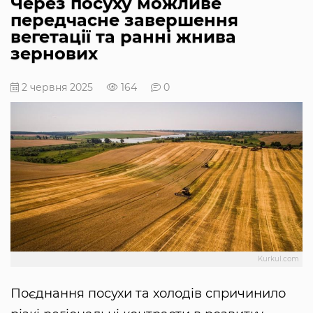
Через посуху можливе
передчасне завершення
вегетації та ранні жнива
зернових
2 червня 2025
164
0
Kurkul.com
Поєднання посухи та холодів спричинило