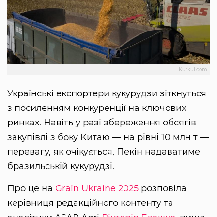
Kurkul.com
Українські експортери кукурудзи зіткнуться
з посиленням конкуренції на ключових
ринках. Навіть у разі збереження обсягів
закупівлі з боку Китаю — на рівні 10 млн т —
перевагу, як очікується, Пекін надаватиме
бразильській кукурудзі.
Про це на
Grain Ukraine 2025
розповіла
керівниця редакційного контенту та