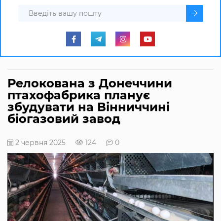
Релокована з Донеччини
птахофабрика планує
збудувати на Вінниччині
біогазовий завод
2 червня 2025
124
0