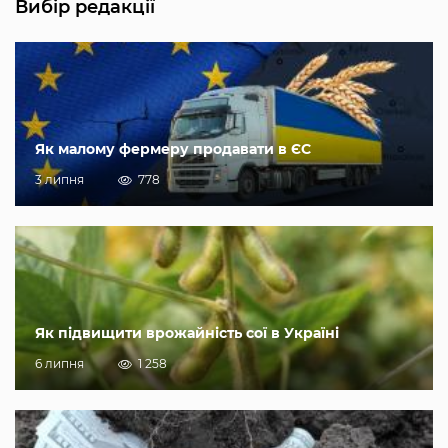
Вибір редакції
Як малому фермеру продавати в ЄС
3 липня
778
Як підвищити врожайність сої в Україні
6 липня
1 258