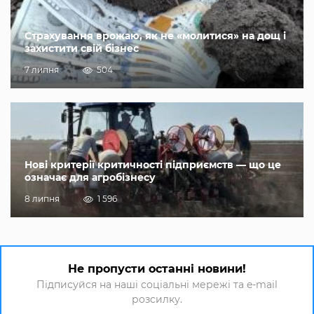
Страхування врожаю, як не «молитися» на дощ і
захистити свій бізнес
7 липня
504
Нові критерії критичності підприємств — що це
означає для агробізнесу
8 липня
1 596
Не пропусти останні новини!
Підписуйся на наші соціальні мережі та e-mail
розсилку.