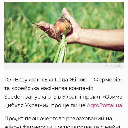
Kurkul.com
ГО «Всеукраїнська Рада Жінок — Фермерів»
та корейська насіннєва компанія
Seedon запускають в Україні проєкт «Озима
цибуля України», про це пише
AgroPortal.ua
.
Проєкт першочергово розрахований на
жіночі фермерські господарства та сімейні