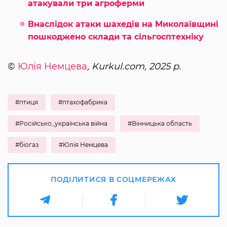
атакували три агроферми
Внаслідок атаки шахедів на Миколаївщині
пошкоджено склади та сільгосптехніку
©
Юлія Немцева
, Kurkul.com, 2025 р.
#птиця
#птахофабрика
#Російсько_українська війна
#Вінницька область
#біогаз
#Юлія Немцева
ПОДІЛИТИСЯ В СОЦМЕРЕЖАХ