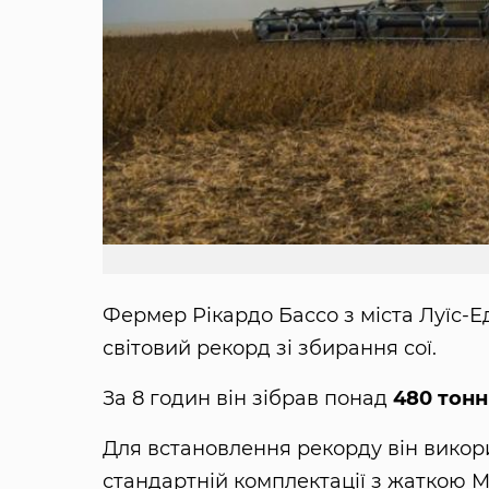
Фермер Рікардо Бассо з міста Луїс-
світовий рекорд зі збирання сої.
За 8 годин він зібрав понад
480 тонн
Для встановлення рекорду він викори
стандартній комплектації з жаткою McD