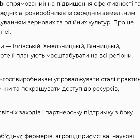
ub
, спрямований на підвищення ефективності т
ередніх агровиробників із середнім земельним
уванням зернових та олійних культур. Про це
nel.
ни — Київській, Хмельницькій, Вінницькій,
оте її планують масштабувати на всі регіони.
льгоспвиробникам упроваджувати сталі практи
чки та покращувати доступ до ресурсів,
ітніх заходів і партнерську підтримку з боку
об'єднує фермерів, агропідприємства, наукові