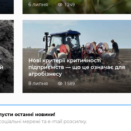
6 липня
1 249
Нові критерії критичності
ій
підприємств — що це означає для
агробізнесу
8 липня
1 589
пусти останні новини!
оціальні мережі та e-mail розсилку.