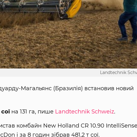
Landtechnik Sch
Едуарду-Магальянс (Бразилія) встановив новий
 сої
на 131 га, пише
Landtechnik Schweiz
.
став комбайн New Holland CR 10.90 IntelliSense
on і за 8 годин зібрав 481,2 т сої.