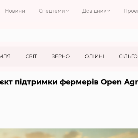
Новини
Спецтеми
Довідник
Прое
МЛЯ
СВІТ
ЗЕРНО
ОЛІЙНІ
СІЛЬГО
оєкт підтримки фермерів Open Agr