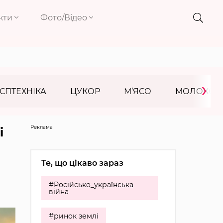
кти
Фото/Відео
›
СПТЕХНІКА
ЦУКОР
М’ЯСО
МОЛОКО
Реклама
i
Те, що цікаво зараз
#Російсько_українська
війна
#ринок землі