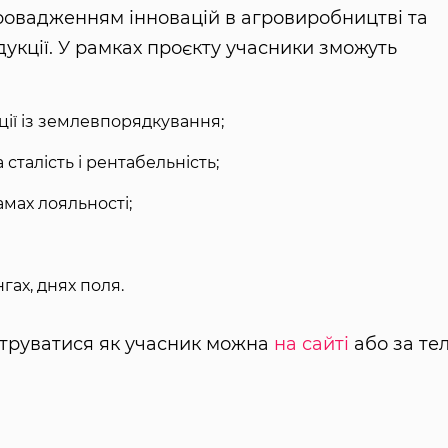
провадженням інновацій в агровиробництві та
дукції​. У рамках проєкту учасники зможуть
ції із землевпорядкування;
сталість і рентабельність;
амах лояльності;
нгах, днях поля.
єструватися як учасник можна
на сайті
або за тел