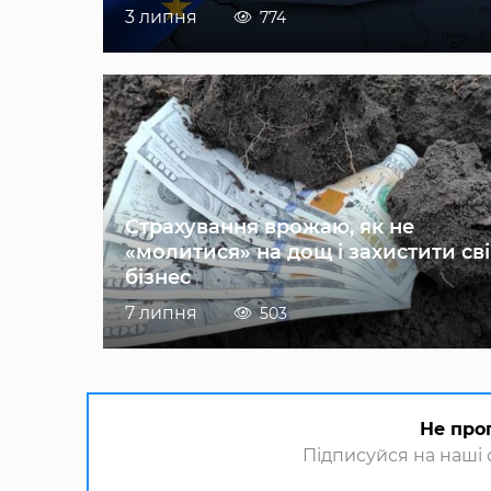
3 липня
774
Страхування врожаю, як не
«молитися» на дощ і захистити св
бізнес
7 липня
503
Не про
Підписуйся на наші с