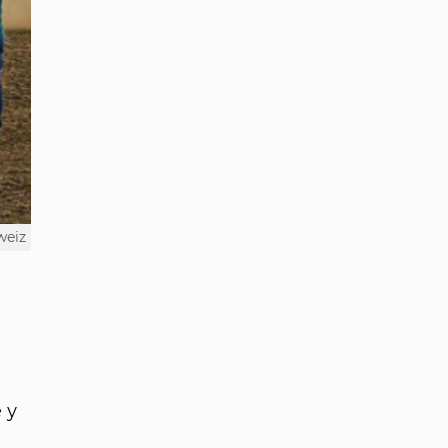
weiz
 у