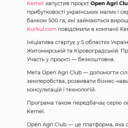
Kernel
запустив проєкт
Open Agri Cl
прибутковості українських малих і с
банком 500 га, які займаються вирощ
Kurkul.com
повідомили в компанії Ker
Ініціатива стартує у 5 областях Украї
Житомирській та Кіровоградській. Пр
Участь у проєкті — безкоштовна.
Мета Open Agri Club — допомогти сі
землеробства, розвивати бізнес-нави
консультацій і технологій.
Програма також передбачає серію осв
Kernel.
Open Agri Club — це платформа, яка 