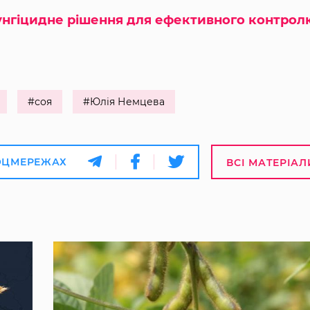
унгіцидне рішення для ефективного контрол
#соя
#Юлія Немцева
ОЦМЕРЕЖАХ
ВСІ МАТЕРІАЛ