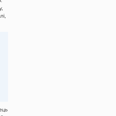
:
у,
лі,
ець