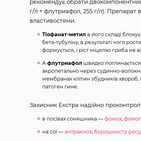
рекомендує обрати двокомпонентни
г/л + флутриафол, 255 г/л). Препарат
властивостями.
Тіофанат-метил
в його складі блокує
бета-тубуліну, в результаті чого рос
формується, і ріст міцелію гриба не в
А
флутриафол
швидко поглинається 
акропетально через судинно-волокн
мембранах клітин збудників хвороб, 
патоген гине.
Захисник Екстра надійно проконтрол
в посівах соняшника —
фомоз
,
фомоп
на сої —
антракноз
,
борошнисту росу