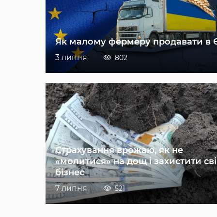
Як малому фермеру продавати в 
3 липня
802
Страхування врожаю, як не
«молитися» на дощ і захистити св
бізнес
7 липня
521