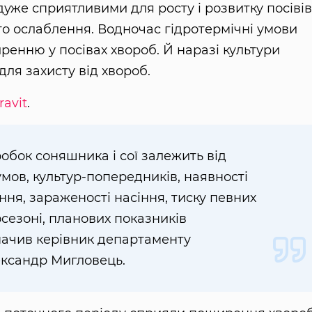
уже сприятливими для росту і розвитку посівів
ого ослаблення. Водночас гідротермічні умови
енню у посівах хвороб. Й наразі культури
ля захисту від хвороб.
ravit
.
робок соняшника і сої залежить від
умов, культур-попередників, наявності
ння, зараженості насіння, тиску певних
сезоні, планових показників
начив керівник департаменту
ександр Мигловець.