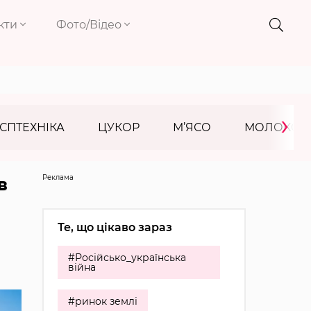
кти
Фото/Відео
›
СПТЕХНІКА
ЦУКОР
М’ЯСО
МОЛОКО
Реклама
в
Те, що цікаво зараз
#Російсько_українська
війна
#ринок землі