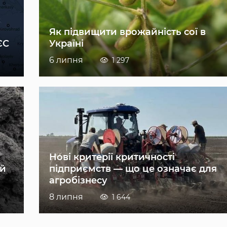
Як підвищити врожайність сої в
ЄС
Україні
6 липня
1 297
Нові критерії критичності
ій
підприємств — що це означає для
агробізнесу
8 липня
1 644