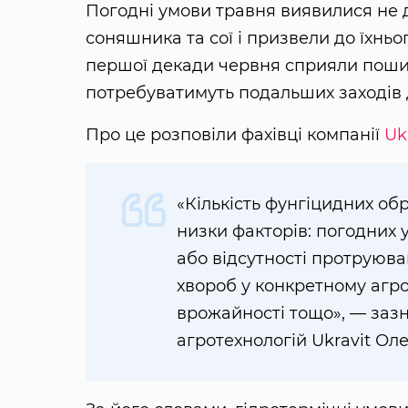
Погодні умови травня виявилися не д
соняшника та сої і призвели до їхнь
першої декади червня сприяли пошир
потребуватимуть подальших заходів д
Про це розповіли фахівці компанії
Uk
«Кількість фунгіцидних об
низки факторів: погодних 
або відсутності протруюва
хвороб у конкретному агро
врожайності тощо», — заз
агротехнологій Ukravit Ол