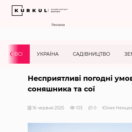
Реклама
‹
ВСІ
УКРАЇНА
САДІВНИЦТВО
ЗЕ
Несприятливі погодні умо
соняшника та сої
16 червня 2025
103
0
Юлия Немце