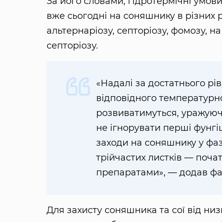
За його словами, гідротермічні умо
вже сьогодні на соняшнику в різних 
альтернаріозу, септоріозу, фомозу, на
септоріозу.
«Надалі за достатнього рі
відповідного температурн
розвиватимуться, уражуючи
не ігнорувати перші фунгі
заходи на соняшнику у фазі 
трійчастих листків — поча
препаратами», — додав фа
Для захисту соняшника та сої від ни