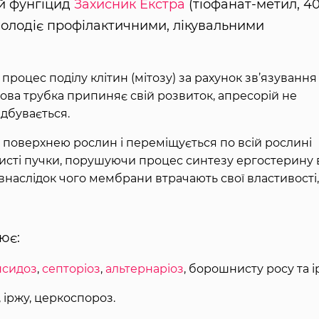
й фунгіцид
Захисник Екстра
(тіофанат-метил, 4
 володіє профілактичними, лікувальними
 процес поділу клітин (мітозу) за рахунок зв’язування
ткова трубка припиняє свій розвиток, апресорій не
ідбувається.
поверхнею рослин і переміщується по всій рослині
исті пучки, порушуючи процес синтезу ергостерину 
внаслідок чого мембрани втрачають свої властивості, 
ює:
сидоз
,
септоріоз
,
альтернаріоз
, борошнисту росу та і
, іржу, церкоспороз.