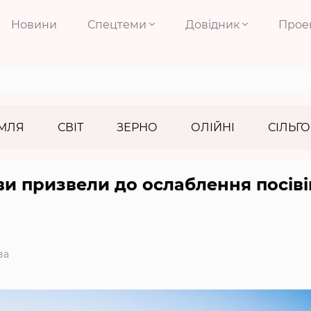
Новини
Спецтеми
Довідник
Прое
МЛЯ
СВІТ
ЗЕРНО
ОЛІЙНІ
СІЛЬГО
ви призвели до ослаблення посіві
ва