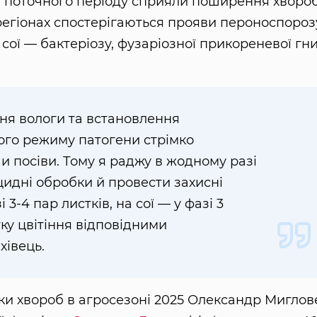
ви поточного періоду сприяли поширення хвороб
регіонах спостерігаються прояви пероноспороз
 сої — бактеріозу, фузаріозної прикореневої гни
вня вологи та встановлення
ого режиму патогени стрімко
 посіви. Тому я раджу в жодному разі
цидні обробки й провести захисні
3-4 пар листків, на сої — у фазі 3
тку цвітіння відповідними
хівець.
зки хвороб в агросезоні 2025 Олександр Миглов