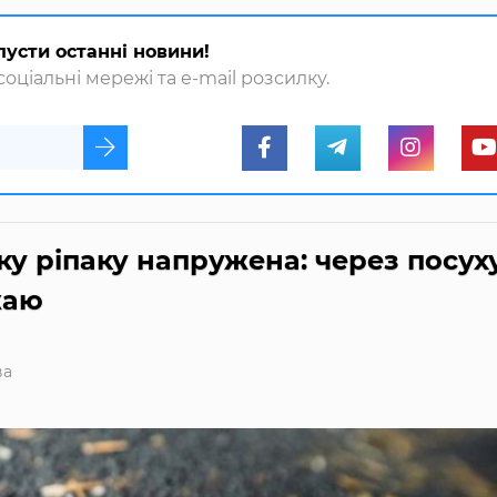
пусти останні новини!
оціальні мережі та e-mail розсилку.
ку ріпаку напружена: через посух
жаю
ва