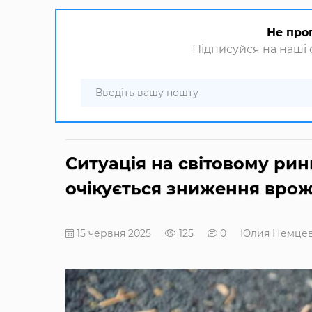
Не про
Підписуйся на наші с
Ситуація на світовому рин
очікується зниження вро
15 червня 2025
125
0
Юлия Немце